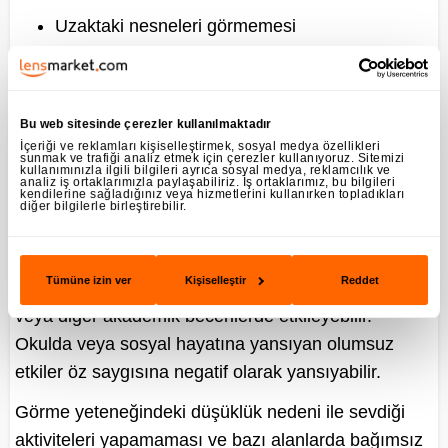
Uzaktaki nesneleri görmemesi
Göz kırpma sayısının artması
Gözlerini çok fazla ovuşturması
Bu web sitesinde çerezler kullanılmaktadır
Televizyona yakın oturması
İçeriği ve reklamları kişiselleştirmek, sosyal medya özellikleri
sunmak ve trafiği analiz etmek için çerezler kullanıyoruz. Sitemizi
kullanımınızla ilgili bilgileri ayrıca sosyal medya, reklamcılık ve
Okulda tahtadaki yazıları görmekte zorlanması
analiz iş ortaklarımızla paylaşabiliriz. İş ortaklarımız, bu bilgileri
kendilerine sağladığınız veya hizmetlerini kullanırken topladıkları
diğer bilgilerle birleştirebilir.
Miyop Olan ve Gözlük/Lens
Kullanmayan Çocuklarda;
Tümüne izin ver
Kişiselleştir
Reddet
Çocuğun düzeltilmemiş miyopluğu varsa, okuma
veya diğer akademik becerilerde etkileyebilir.
Okulda veya sosyal hayatına yansıyan olumsuz
etkiler öz saygısına negatif olarak yansıyabilir.
Görme yeteneğindeki düşüklük nedeni ile sevdiği
aktiviteleri yapamaması ve bazı alanlarda bağımsız