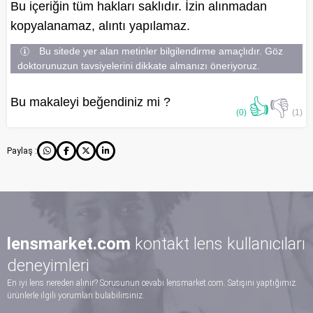
Bu içeriğin tüm hakları saklıdır. İzin alınmadan
kopyalanamaz, alıntı yapılamaz.
Bu sitede yer alan metinler bilgilendirme amaçlıdır. Göz
doktorunuzun tavsiyelerini dikkate almanızı öneriyoruz.
Bu makaleyi beğendiniz mi ?
👍
👎
(0)
(1)
Paylaş :
lensmarket.com
kontakt lens kullanıcıları
deneyimleri
En iyi lens nereden alınır? Sorusunun cevabı lensmarket.com. Satışını yaptığımız
ürünlerle ilgili yorumları bulabilirsiniz.