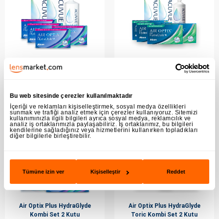
Air Optix Plus HydraGlyde®
Air Optix Plus HydraGlyde
İndirimli Lens Seti 4 Kutu
Toric Kombi Set 4 Kutu
4.799,90
6.399,90
İNDİRİM
İNDİRİM
TL
TL
%23
%24
Bu web sitesinde çerezler kullanılmaktadır
6199.40 TL
8439.40 TL
İçeriği ve reklamları kişiselleştirmek, sosyal medya özellikleri
(551)
(168)
sunmak ve trafiği analiz etmek için çerezler kullanıyoruz. Sitemizi
kullanımınızla ilgili bilgileri ayrıca sosyal medya, reklamcılık ve
analiz iş ortaklarımızla paylaşabiliriz. İş ortaklarımız, bu bilgileri
kendilerine sağladığınız veya hizmetlerini kullanırken topladıkları
diğer bilgilerle birleştirebilir.
Tümüne izin ver
Kişiselleştir
Reddet
Air Optix Plus HydraGlyde
Air Optix Plus HydraGlyde
Kombi Set 2 Kutu
Toric Kombi Set 2 Kutu