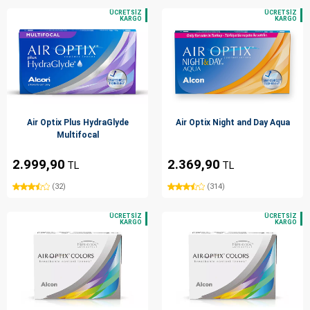
Air Optix Plus HydraGlyde
Air Optix Night and Day Aqua
Multifocal
2.999,90
2.369,90
TL
TL
(32)
(314)