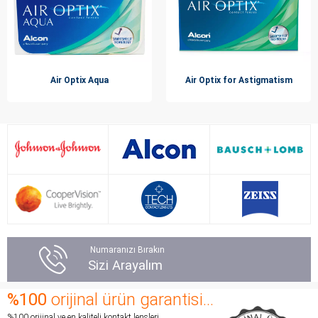
Air Optix Aqua
Air Optix for Astigmatism
Numaranızı Bırakın
Sizi Arayalım
%100
orijinal ürün garantisi...
%100 orijinal ve en kaliteli kontakt lensleri,