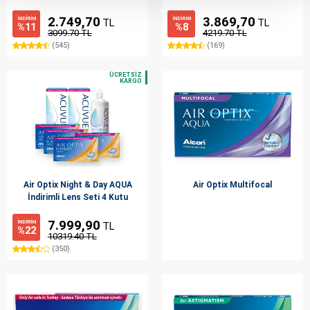
2.749,70
3.869,70
İNDİRİM
İNDİRİM
TL
TL
%11
%8
3099.70 TL
4219.70 TL
(545)
(169)
Air Optix Night & Day AQUA
Air Optix Multifocal
İndirimli Lens Seti 4 Kutu
7.999,90
İNDİRİM
TL
%22
10319.40 TL
(350)