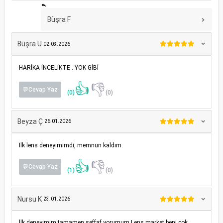
Büşra F
Büşra Ü
02.03.2026
HARİKA İNCELİKTE . YOK GİBİ
👍
👎
💬Cevap Yaz
(0)
(0)
Beyza Ç
26.01.2026
İlk lens deneyimimdi, memnun kaldım.
👍
👎
💬Cevap Yaz
(1)
(0)
Nursu K
23.01.2026
İlk deneyimim tamamen şeffaf yorumum Lens market beni çok