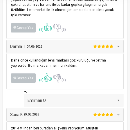
çok rahat ettim ve bu lens ile bu kadar geç karşılaşmama çok
üzüldüm. Lensmarket ile ilk alışverişim ama asla son olmayacak
iyiki varsınız.
👍
👎
💬Cevap Yaz
(7)
(3)
Damla T
04.06.2025
Daha önce kullandığım lens markası göz kuruluğu ve batma
yapıyordu. Bu markadan memnun kaldım.
👍
👎
💬Cevap Yaz
(3)
(1)
Emirhan Ö
Suna K
29.05.2025
2014 yılından beri buradan alışveriş yapıyorum. Müşteri