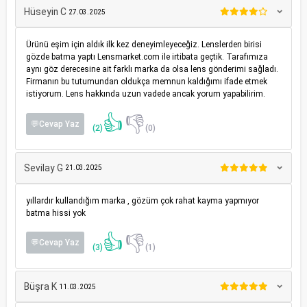
Hüseyin C
27.03.2025
Ürünü eşim için aldık ilk kez deneyimleyeceğiz. Lenslerden birisi
gözde batma yaptı Lensmarket.com ile irtibata geçtik. Tarafımıza
aynı göz derecesine ait farklı marka da olsa lens gönderimi sağladı.
Firmanın bu tutumundan oldukça memnun kaldığımı ifade etmek
istiyorum. Lens hakkında uzun vadede ancak yorum yapabilirim.
👍
👎
💬Cevap Yaz
(2)
(0)
Sevilay G
21.03.2025
yıllardır kullandığım marka , gözüm çok rahat kayma yapmıyor
batma hissi yok
👍
👎
💬Cevap Yaz
(3)
(1)
Büşra K
11.03.2025