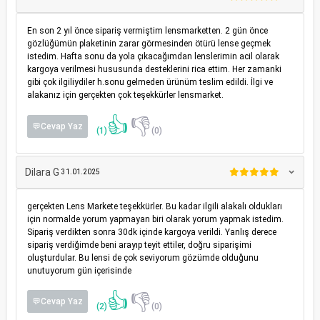
En son 2 yıl önce sipariş vermiştim lensmarketten. 2 gün önce
gözlüğümün plaketinin zarar görmesinden ötürü lense geçmek
istedim. Hafta sonu da yola çıkacağımdan lenslerimin acil olarak
kargoya verilmesi hususunda desteklerini rica ettim. Her zamanki
gibi çok ilgiliydiler h.sonu gelmeden ürünüm teslim edildi. İlgi ve
alakanız için gerçekten çok teşekkürler lensmarket.
👍
👎
💬Cevap Yaz
(1)
(0)
Dilara G
31.01.2025
gerçekten Lens Markete teşekkürler. Bu kadar ilgili alakalı oldukları
için normalde yorum yapmayan biri olarak yorum yapmak istedim.
Sipariş verdikten sonra 30dk içinde kargoya verildi. Yanlış derece
sipariş verdiğimde beni arayıp teyit ettiler, doğru siparişimi
oluşturdular. Bu lensi de çok seviyorum gözümde olduğunu
unutuyorum gün içerisinde
👍
👎
💬Cevap Yaz
(2)
(0)