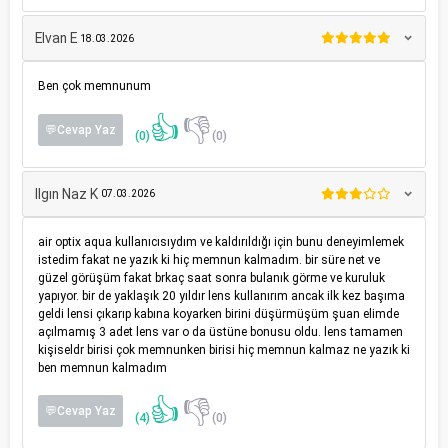
Elvan E
18.03.2026
Ben çok memnunum
👍
👎
💬Cevap Yaz
(0)
(0)
Ilgın Naz K
07.03.2026
air optix aqua kullanıcısıydım ve kaldırıldığı için bunu deneyimlemek
istedim fakat ne yazık ki hiç memnun kalmadım. bir süre net ve
güzel görüşüm fakat brkaç saat sonra bulanık görme ve kuruluk
yapıyor. bir de yaklaşık 20 yıldır lens kullanırım ancak ilk kez başıma
geldi lensi çıkarıp kabına koyarken birini düşürmüşüm şuan elimde
açılmamış 3 adet lens var o da üstüne bonusu oldu. lens tamamen
kişiseldr birisi çok memnunken birisi hiç memnun kalmaz ne yazık ki
ben memnun kalmadım
👍
👎
💬Cevap Yaz
(4)
(0)