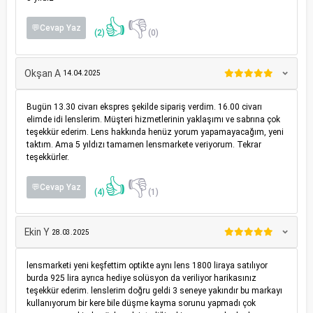
👍
👎
💬Cevap Yaz
(2)
(0)
Okşan A
14.04.2025
Bugün 13.30 civarı ekspres şekilde sipariş verdim. 16.00 civarı
elimde idi lenslerim. Müşteri hizmetlerinin yaklaşımı ve sabrına çok
teşekkür ederim. Lens hakkında henüz yorum yapamayacağım, yeni
taktım. Ama 5 yıldızı tamamen lensmarkete veriyorum. Tekrar
teşekkürler.
👍
👎
💬Cevap Yaz
(4)
(1)
Ekin Y
28.03.2025
lensmarketi yeni keşfettim optikte aynı lens 1800 liraya satılıyor
burda 925 lira ayrıca hediye solüsyon da veriliyor harikasınız
teşekkür ederim. lenslerim doğru geldi 3 seneye yakındır bu markayı
kullanıyorum bir kere bile düşme kayma sorunu yapmadı çok