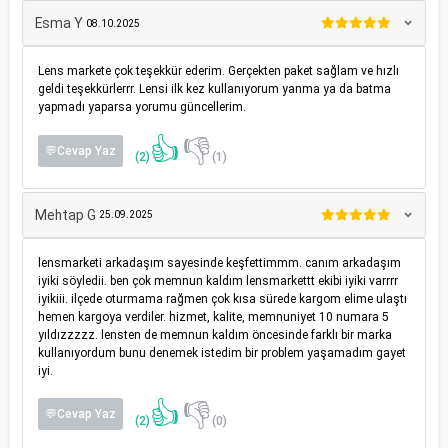
Esma Y
08.10.2025
Lens markete çok teşekkür ederim. Gerçekten paket sağlam ve hızlı
geldi teşekkürlerrr. Lensi ilk kez kullanıyorum yanma ya da batma
yapmadı yaparsa yorumu güncellerim.
👍
👎
💬Cevap Yaz
(2)
(1)
Mehtap G
25.09.2025
lensmarketi arkadaşım sayesinde keşfettimmm. canım arkadaşım
iyiki söyledii. ben çok memnun kaldım lensmarkettt ekibi iyiki varrrr
iyikiii. ilçede oturmama rağmen çok kısa sürede kargom elime ulaştı
hemen kargoya verdiler. hizmet, kalite, memnuniyet 10 numara 5
yıldızzzzz. lensten de memnun kaldım öncesinde farklı bir marka
kullanıyordum bunu denemek istedim bir problem yaşamadım gayet
iyi.
👍
👎
💬Cevap Yaz
(2)
(0)