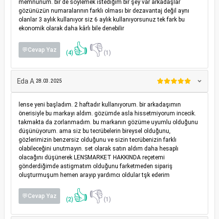
memnunum. bir de söylemek istediğim bir şey var arkadaşlar
gözünüzün numaralarının farklı olması bir dezavantaj değil aynı
olanlar 3 aylık kullanıyor siz 6 aylık kullanıyorsunuz tek fark bu
ekonomik olarak daha kârlı bile denebilir
👍
👎
💬Cevap Yaz
(4)
(1)
Eda A
28.03.2025
lense yeni başladım. 2 haftadır kullanıyorum. bir arkadaşımın
önerisiyle bu markayı aldım. gözümde asla hissetmiyorum incecik.
takmakta da zorlanmadım. bu markanın gözüme uyumlu olduğunu
düşünüyorum. ama siz bu tecrübelerin bireysel olduğunu,
gözlerimizin benzersiz olduğunu ve sizin tecrübenizin farklı
olabileceğini unutmayın. set olarak satın aldım daha hesaplı
olacağını düşünerek LENSMARKET HAKKINDA reçetemi
gönderdiğimde astigmatım olduğunu farketmeden sipariş
oluşturmuşum hemen arayıp yardımcı oldular tşk ederim
👍
👎
💬Cevap Yaz
(2)
(1)