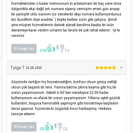
hizmetlerinden o kadar memnunum ki anlatamam bir kaç sene önce
dalgınlıkla ekşi değil artı numara sipariş vermişim ertesi gün arayıp
bir yanlışlık oldu sanırım siz senelerdir ekşi numara kullanıyordunuz
biz duzelttim diye aradılar :) keşke herkes sizin gibi çalışsa. Şimdi
yine müşteri hizmetlerinin destek alarak kendime başka bir ürün
denemeye karar verdim umarım bu lensle de çok rahat ederim . İyi ki
varsınız.
👍
👎
💬Cevap Yaz
(10)
(1)
Tolga T
22.05.2025
Gözümde varlığını hiç hissetmediğim, konforu olsun görüş netliği
olsun çok başarılı bir lens. Yanma batma çıkma kayma gibi hiç bir
sorun yaşamıyorum. Sabah 6:00'dan neredeyse 22:00 kadar
kullanıyorum ve ufacık bir sorun yaşamıyorum. Yıllarca optik gözlük
kullandım, boşuna hammallık yapmışım gibi hissetmeye başladım
lense geçince. Yüzümde ki özgürlük hissi harikaymış. Herkese
tavsiye ederim.
👍
👎
💬Cevap Yaz
(3)
(2)