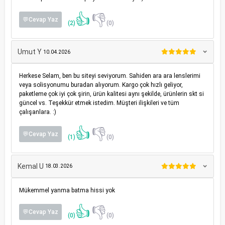
👍
👎
💬Cevap Yaz
(2)
(0)
Umut Y
10.04.2026
Herkese Selam, ben bu siteyi seviyorum. Sahiden ara ara lenslerimi
veya solisyonumu buradan alıyorum. Kargo çok hızlı geliyor,
paketleme çok iyi çok şirin, ürün kalitesi aynı şekilde, ürünlerin skt si
güncel vs. Teşekkür etmek istedim. Müşteri ilişkileri ve tüm
çalışanlara. :)
👍
👎
💬Cevap Yaz
(1)
(0)
Kemal U
18.03.2026
Mükemmel yanma batma hissi yok
👍
👎
💬Cevap Yaz
(0)
(0)