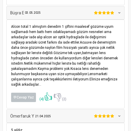
Büşra E
03.05.2025
Alcon total 1 almıştım denedim 1 çiftini maalesef gözüme uyum
sağlamadı hem battı hem odaklayamadı gözüm nesneleri ama
arkadaşlar iade alıp alcon air optik hydraglade ile değişimini
sağlayıp aradaki ücret farkını da iade ettiler.Acuuve de denemiştim
daha önce gözümde naylon film hissiyatı yarattı ayrıca çok netlik
sağlayan bir lenste değildi.Gözüme tek uyan,batmayan lens
hydraglade zaten önceden de kullanıyordum diğer lensleri denemek
istedim.Netlik mükemmel hiçbir lenste bu netliği rahatlığı
yakalayamadım.Kayma problemi yok.Kısaca lens denemeden
bulunmuyor başkasına uyan size uymayabiliyor.Lensmarketi
çalışanlarına ayrıca çok teşekkürlerimi iletiyorum.Elinize emeğinize
sağlık arkadaşlar…
👍
👎
💬Cevap Yaz
(4)
(2)
Ömerfaruk Y
21.04.2025
5 yıldız