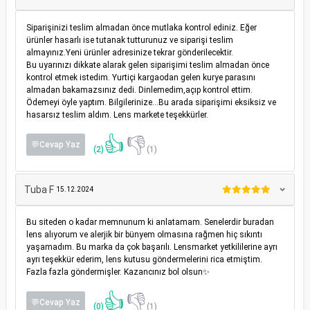
Siparişinizi teslim almadan önce mutlaka kontrol ediniz. Eğer
ürünler hasarlı ise tutanak tutturunuz ve siparişi teslim
almayınız.Yeni ürünler adresinize tekrar gönderilecektir.
Bu uyarınızı dikkate alarak gelen siparişimi teslim almadan önce
kontrol etmek istedim. Yurtiçi kargaodan gelen kurye parasını
almadan bakamazsınız dedi. Dinlemedim,açıp kontrol ettim.
Ödemeyi öyle yaptım. Bilgilerinize...Bu arada siparişimi eksiksiz ve
hasarsız teslim aldım. Lens markete teşekkürler.
👍
👎
💬Cevap Yaz
(2)
(1)
Tuba F
15.12.2024
Bu siteden o kadar memnunum ki anlatamam. Senelerdir buradan
lens alıyorum ve alerjik bir bünyem olmasına rağmen hiç sıkıntı
yaşamadım. Bu marka da çok başarılı. Lensmarket yetkililerine ayrı
ayrı teşekkür ederim, lens kutusu göndermelerini rica etmiştim.
Fazla fazla göndermişler. Kazancınız bol olsun✨
👍
👎
💬Cevap Yaz
(0)
(1)