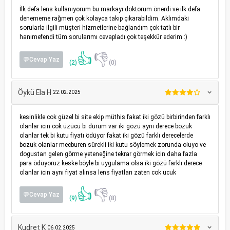
İlk defa lens kullanıyorum bu markayı doktorum önerdi ve ilk defa
denememe rağmen çok kolayca takıp çıkarabildim. Aklımdaki
sorularla ilgili müşteri hizmetlerine bağlandım çok tatlı bir
hanımefendi tüm sorularımı cevapladı çok teşekkür ederim :)
👍
👎
💬Cevap Yaz
(2)
(0)
Öykü Ela H
22.02.2025
kesinlikle cok güzel bi site ekip müthis fakat iki gözü birbirinden farklı
olanlar icin cok üzücü bi durum var iki gözü aynı derece bozuk
olanlar tek bi kutu fiyatı ödüyor fakat iki gözü farklı derecelerde
bozuk olanlar mecburen sürekli iki kutu söylemek zorunda oluyo ve
dogustan gelen görme yeteneğine tekrar görmek icin daha fazla
para ödüyoruz keske böyle bi uygulama olsa iki gözü farklı derece
olanlar icin aynı fiyat alınsa lens fiyatları zaten cok ucuk
👍
👎
💬Cevap Yaz
(9)
(8)
Kudret K
06.02.2025