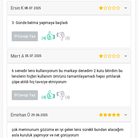
Ersin K
08.07.2025
3. Günde batma yapmaya başladı
👍
👎
💬Cevap Yaz
(4)
(3)
Mert A
05.07.2025
6 senedir lens kullanıyorum bu markayı denedim 2 kutu bitirdim bu
lenslerin hiçbiri kullanım ömrünü tamamlayamadı hepsi yırtılarak
çöpe atıldı hiç tavsiye etmiyorum
👍
👎
💬Cevap Yaz
(4)
(4)
Emirhan Ö
29.06.2025
çok memnunum gözüme en iyi gelen lens sürekli bundan alacağım
asla kuruluk yapmıyor ve net görüyorum