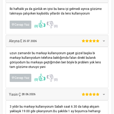
İki haftalık ya da günlük en iyisi bu bana iyi gelmedi ayrıca gözüme
takmaya çalışırken kayboldu yıllardır da lens kullanıyorum
👍
👎
💬Cevap Yaz
(0)
(0)
Aleyna E
25.07.2026
uzun zamandır bu markayı kullanıyorum gayet güzel başka bi
markayı kullanıyodum telefona baktığımda falan direkt bulanık
görüyodum bu markaya geçtiğimden beri böyle bi problem yok lens
tam gözüme oturuyo yani
👍
👎
💬Cevap Yaz
(0)
(0)
Yasin Ç
28.06.2026
3 yıldır bu markayı kullanıyorum Sabah saat 6.30 da takıp akşam
yaklaşık 19.00 gibi çıkarıyorum.Bu şekilde 1 ay boyumca herhangi