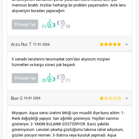
memnun bıraktı. Hızlılar herhangi bir problem yaşamadım. Artık lens
alışverişini buradan yapacağım.
👍
👎
💬Cevap Yaz
(1)
(0)
Arzu Nur T
17.01.2026
5 senedir lenslerimi lensmarket.com’dan alıyorum müşteri
hizmetleri ve kargo süreci çok başarılı
👍
👎
💬Cevap Yaz
(2)
(1)
İlker G
10.01.2026
Miyopum. Aqua serisi üretimi bittiği için muadili diye bunu aldım. 1-
Renk değişikliği yapıyor. Sarı ağırlıklı gösteriyor. Yeşilleri sarımsı
gösteriyor. 2- YAKINI BULANIK GÖSTERİYOR. Bariz şekilde
göremiyorum. Lensleri çıkartıp gözlüğümü takınca rahat ediyorum,
gözleri yoruyor resmen. 3- Batma veya kuruluk yapmadı. Aqua