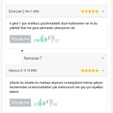
Emircan Ç
04.11.2025
6 gece 7 gün aralıksız gözde kalabilir diyor kullananlar var mı bu
şekilde? Ben her gece yatmadan çıkarıyorum da.
👍
👎
💬Cevap Yaz
(18)
(2)
Ramazan T
Hatice G
13.10.2025
yıllardır bu siteden bu markayı alıyorum ve kargolarım hemen geliyor
lenslerimden ve lensmarketten çok memnunum her şey için teşekkür
ederim
👍
👎
💬Cevap Yaz
(1)
(0)