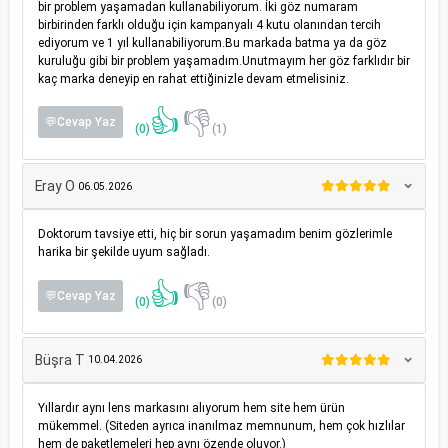
bir problem yaşamadan kullanabiliyorum. İki göz numaram
birbirinden farklı olduğu için kampanyalı 4 kutu olanından tercih
ediyorum ve 1 yıl kullanabiliyorum.Bu markada batma ya da göz
kuruluğu gibi bir problem yaşamadım.Unutmayım her göz farklıdır bir
kaç marka deneyip en rahat ettiğinizle devam etmelisiniz.
👍
👎
💬Cevap Yaz
(0)
(1)
Eray O
06.05.2026
Doktorum tavsiye etti, hiç bir sorun yaşamadım benim gözlerimle
harika bir şekilde uyum sağladı.
👍
👎
💬Cevap Yaz
(0)
(0)
Büşra T
10.04.2026
Yıllardır aynı lens markasını alıyorum hem site hem ürün
mükemmel. (Siteden ayrıca inanılmaz memnunum, hem çok hızlılar
hem de paketlemeleri hep aynı özende oluyor.)