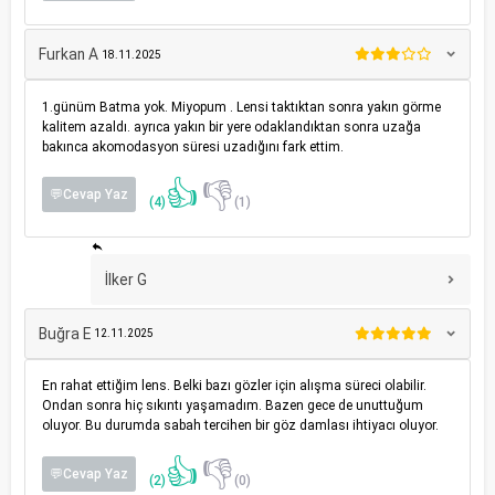
Furkan A
18.11.2025
1.günüm Batma yok. Miyopum . Lensi taktıktan sonra yakın görme
kalitem azaldı. ayrıca yakın bir yere odaklandıktan sonra uzağa
bakınca akomodasyon süresi uzadığını fark ettim.
👍
👎
💬Cevap Yaz
(4)
(1)
İlker G
Buğra E
12.11.2025
En rahat ettiğim lens. Belki bazı gözler için alışma süreci olabilir.
Ondan sonra hiç sıkıntı yaşamadım. Bazen gece de unuttuğum
oluyor. Bu durumda sabah tercihen bir göz damlası ihtiyacı oluyor.
👍
👎
💬Cevap Yaz
(2)
(0)