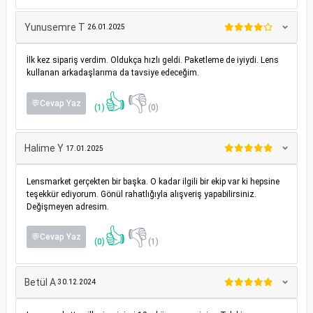
Yunusemre T
26.01.2025
İlk kez sipariş verdim. Oldukça hızlı geldi. Paketleme de iyiydi. Lens
kullanan arkadaşlarıma da tavsiye edeceğim.
👍
👎
💬Cevap Yaz
(1)
(0)
Halime Y
17.01.2025
Lensmarket gerçekten bir başka. O kadar ilgili bir ekip var ki hepsine
teşekkür ediyorum. Gönül rahatlığıyla alışveriş yapabilirsiniz.
Değişmeyen adresim.
👍
👎
💬Cevap Yaz
(0)
(1)
Betül A
30.12.2024