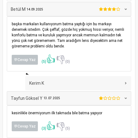
Betül M
14.09.2025
başka markaları kullanıyorum batma yaptığı için bu markayı
denemek istedim. Çok şeffaf, gözde hiç yokmuş hissi veriyor, nemli
konforlu batma ve kuruluk yapmıyor ancak memnun kalmadın tek
yönü çok net görememem. Tam aradığım lens diyecektim ama net
görememe problemi oldu bende.
👍
👎
💬Cevap Yaz
(5)
(0)
Kerim K
Tayfun Göksel Y
13.07.2025
kesinlikle önermiyorum ilk takmada bile batma yapıyor
👍
👎
💬Cevap Yaz
(3)
(5)