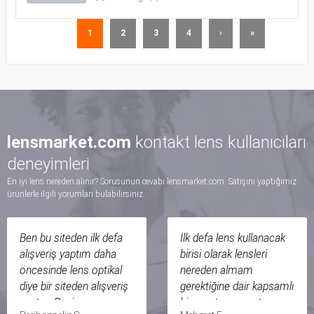
1
2
3
4
›
»
lensmarket.com
kontakt lens kullanıcıları
deneyimleri
En iyi lens nereden alınır? Sorusunun cevabı lensmarket.com. Satışını yaptığımız
ürünlerle ilgili yorumları bulabilirsiniz.
Ben bu siteden ilk defa
İlk defa lens kullanacak
alışveriş yaptım daha
birisi olarak lensleri
öncesinde lens optikal
nereden almam
diye bir siteden alışveriş
gerektiğine dair kapsamlı
yaptım Beni arayıp
bir araştırma yaptım ve