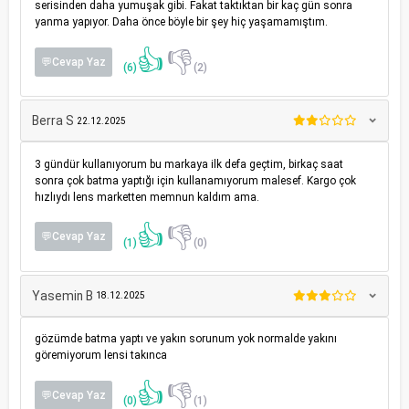
serisinden daha yumuşak gibi. Fakat taktıktan bir kaç gün sonra
yanma yapıyor. Daha önce böyle bir şey hiç yaşamamıştım.
👍
👎
💬Cevap Yaz
(6)
(2)
Berra S
22.12.2025
3 gündür kullanıyorum bu markaya ilk defa geçtim, birkaç saat
sonra çok batma yaptığı için kullanamıyorum malesef. Kargo çok
hızlıydı lens marketten memnun kaldım ama.
👍
👎
💬Cevap Yaz
(1)
(0)
Yasemin B
18.12.2025
gözümde batma yaptı ve yakın sorunum yok normalde yakını
göremiyorum lensi takınca
👍
👎
💬Cevap Yaz
(0)
(1)