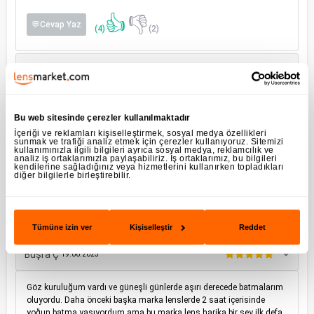
👍
👎
💬Cevap Yaz
(4)
(2)
Ozlem A
23.06.2025
Bu ürünü yıllardır kullanıyorum, sorunsuz çalışıyor,
vazgeçemiyorum. Başka lens denemeye gerek duymuyorum. Ama
Bu web sitesinde çerezler kullanılmaktadır
esas yorumum Lensmarket e. Lensmarket övmek para kazandırsa,
İçeriği ve reklamları kişiselleştirmek, sosyal medya özellikleri
bugün dünyanın en zenginleri listesine girerdim. Her şeyiyle, tek bir
sunmak ve trafiği analiz etmek için çerezler kullanıyoruz. Sitemizi
kullanımınızla ilgili bilgileri ayrıca sosyal medya, reklamcılık ve
şikayetim olmayan, pırlanta gibi iş yapan, bir siparişimde dahi beni
analiz iş ortaklarımızla paylaşabiliriz. İş ortaklarımız, bu bilgileri
üzmeyen bir şirket. Dilerim herkes için böyle olsun bu deneyim. Ve
kendilerine sağladığınız veya hizmetlerini kullanırken topladıkları
diğer bilgilerle birleştirebilir.
keşke her online ticaret şirketi sizin gibi olsa.
👍
👎
💬Cevap Yaz
(9)
(3)
Tümüne izin ver
Kişiselleştir
Reddet
Büşra Ç
19.06.2025
Göz kuruluğum vardı ve güneşli günlerde aşırı derecede batmalarım
oluyordu. Daha önceki başka marka lenslerde 2 saat içerisinde
yoğun batma yaşıyordum ama bu marka lens harika bir şey ilk defa