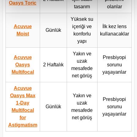
Oasys Toric
tasarım
olanlar
Yüksek su
Acuvue
içeriği ve
İlk kez lens
Günlük
Moist
konforlu
kullanacaklar
yapı
Yakın ve
Acuvue
Presbiyopi
uzak
Oasys
2 Haftalık
sorunu
mesafede
Multifocal
yaşayanlar
net görüş
Acuvue
Oasys Max
Yakın ve
Presbiyopi
1-Day
uzak
Günlük
sorunu
Multifocal
mesafede
yaşayanlar
for
net görüş
Astigmatism