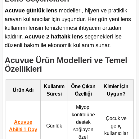
Acuvue günlük lens
modelleri, hijyen ve pratiklik
arayan kullanıcılar için uygundur. Her gün yeni lens
kullanımı lensin temizlenmesi ihtiyacını ortadan
kaldırır.
Acuvue 2 haftalık lens
seçenekleri ise
düzenli bakım ile ekonomik kullanım sunar.
Acuvue Ürün Modelleri ve Temel
Özellikleri
Kullanım
Öne Çıkan
Kimler İçin
Ürün Adı
Süresi
Özelliği
Uygun?
Miyopi
kontrolüne
Çocuk ve
Acuvue
destek
Günlük
genç
Abiliti 1-Day
sağlayan
kullanıcılar
özel