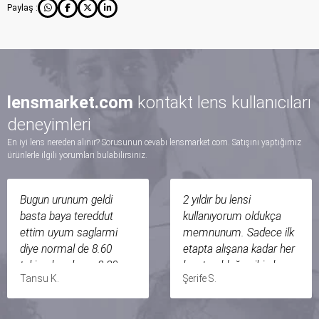
Paylaş :
lensmarket.com
kontakt lens kullanıcıları
deneyimleri
En iyi lens nereden alınır? Sorusunun cevabı lensmarket.com. Satışını yaptığımız
ürünlerle ilgili yorumları bulabilirsiniz.
Bugun urunum geldi
2 yıldır bu lensi
basta baya tereddut
kullanıyorum oldukça
ettim uyum saglarmi
memnunum. Sadece ilk
diye normal de 8.60
etapta alışana kadar her
takiyodum bunu 8.80
lenste olduğu gibi alışma
Tansu K.
Şerife S.
aldim bugun elime ulasti
dönemi var. Alışveriş
ilk ters taktigim icin
yapmadan önce bayağı
gozumde kiptikca kayma
araştırdım. Tereddüt