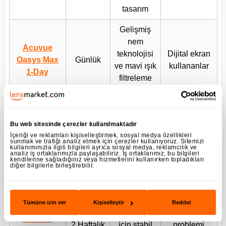
tasarım
Gelişmiş
nem
Acuvue
teknolojisi
Dijital ekran
Oasys Max
Günlük
ve mavi ışık
kullananlar
1-Day
filtreleme
özelliği
Yüksek
Uzun süreli
Acuvue
2 Haftalık
oksijen
konfor
Bu web sitesinde çerezler kullanılmaktadır
Oasys
geçirgenliği
arayanlar
İçeriği ve reklamları kişiselleştirmek, sosyal medya özellikleri
sunmak ve trafiği analiz etmek için çerezler kullanıyoruz. Sitemizi
kullanımınızla ilgili bilgileri ayrıca sosyal medya, reklamcılık ve
analiz iş ortaklarımızla paylaşabiliriz. İş ortaklarımız, bu bilgileri
Yoğun
kendilerine sağladığınız veya hizmetlerini kullanırken topladıkları
Acuvue
Nem
diğer bilgilerle birleştirebilir.
tempoya
Oasys 1-
Günlük
koruma
sahip
Day
teknolojisi
kullanıcılar
Tümüne izin ver
Kişiselleştir
Reddet
Astigmat
Astigmat
Acuvue
2 Haftalık
için stabil
problemi