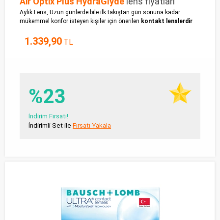
Air Optix Plus HydraGlyde
lens fiyatları
Aylık Lens, Uzun günlerde bile ilk takıştan gün sonuna kadar
mükemmel konfor isteyen kişiler için önerilen
kontakt lenslerdir
1.339,90
TL
%23
İndirim Fırsatı!
İndirimli Set ile
Fırsatı Yakala