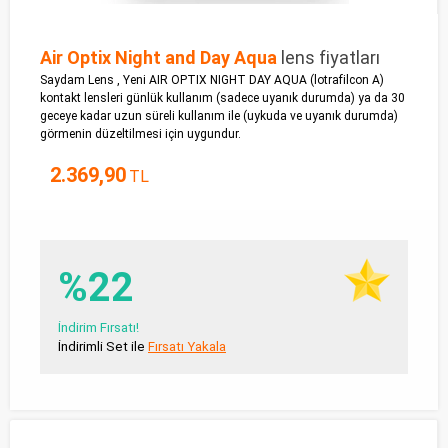
Air Optix Night and Day Aqua
lens fiyatları
Saydam Lens , Yeni AIR OPTIX NIGHT DAY AQUA (lotrafilcon A)
kontakt lensleri günlük kullanım (sadece uyanık durumda) ya da 30
geceye kadar uzun süreli kullanım ile (uykuda ve uyanık durumda)
görmenin düzeltilmesi için uygundur.
2.369,90
TL
%22
İndirim Fırsatı!
İndirimli Set ile
Fırsatı Yakala