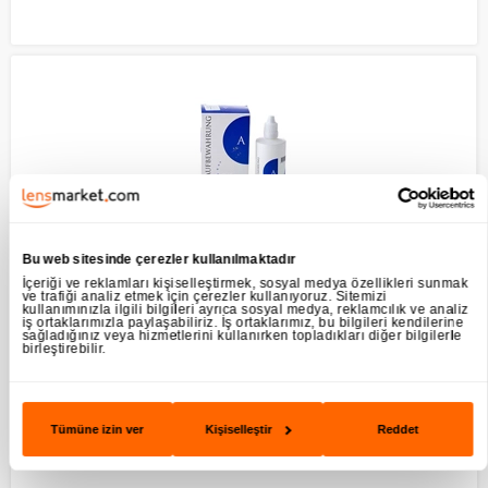
Bu web sitesinde çerezler kullanılmaktadır
İçeriği ve reklamları kişiselleştirmek, sosyal medya özellikleri sunmak
ve trafiği analiz etmek için çerezler kullanıyoruz. Sitemizi
Wöhlk Perfect 120 ml Sert Lens Solüsyonu
kullanımınızla ilgili bilgileri ayrıca sosyal medya, reklamcılık ve analiz
iş ortaklarımızla paylaşabiliriz. İş ortaklarımız, bu bilgileri kendilerine
lens fiyatları
sağladığınız veya hizmetlerini kullanırken topladıkları diğer bilgilerle
birleştirebilir.
Wöhlk perfect 120ml Gas Permeabl (oksijen geçirgen) lenslerin
dezenfeksiyonunda, nemlendirilip ıslatılmasında ve korunmasında
kullanılır.
Tümüne izin ver
Kişiselleştir
Reddet
695,90
TL