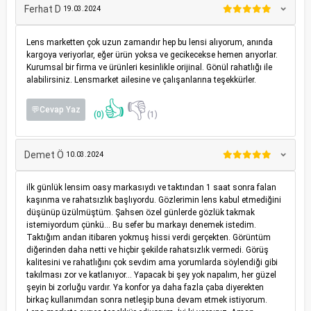
Ferhat D
19.03.2024
Lens marketten çok uzun zamandır hep bu lensi alıyorum, anında
kargoya veriyorlar, eğer ürün yoksa ve gecikecekse hemen arıyorlar.
Kurumsal bir firma ve ürünleri kesinlikle orijinal. Gönül rahatlığı ile
alabilirsiniz. Lensmarket ailesine ve çalışanlarına teşekkürler.
👍
👎
💬Cevap Yaz
(0)
(1)
Demet Ö
10.03.2024
ilk günlük lensim oasy markasıydı ve taktından 1 saat sonra falan
kaşınma ve rahatsızlık başlıyordu. Gözlerimin lens kabul etmediğini
düşünüp üzülmüştüm. Şahsen özel günlerde gözlük takmak
istemiyordum çünkü... Bu sefer bu markayı denemek istedim.
Taktığım andan itibaren yokmuş hissi verdi gerçekten. Görüntüm
diğerinden daha netti ve hiçbir şekilde rahatsızlık vermedi. Görüş
kalitesini ve rahatlığını çok sevdim ama yorumlarda söylendiği gibi
takılması zor ve katlanıyor... Yapacak bi şey yok napalım, her güzel
şeyin bi zorluğu vardır. Ya konfor ya daha fazla çaba diyerekten
birkaç kullanımdan sonra netleşip buna devam etmek istiyorum.