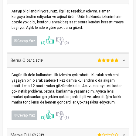
Arayıp bilgilendiriliyorsunuz. İlgililer, teşekkür ederim. Hemen
kargoya teslim ediyorlar ve orjinal ürün. Ürün hakkında izlenimlerim:
gözde yok gibi, konforlu ancak beş saat sonra kendini hissettirmeye
başlıyor. Aylık lenslere göre çok daha güzel.
👍
👎
💬Cevap Yaz
(4)
(0)
Berna O
06.12.2019
Bugün ilk defa kullandım. İlk izlenim çok rahattı. Kuruluk problemi
yaşayan biri olarak sadece 1 kez damla kullandım o da akşam
saati. Lens 12 saate yakın gözümde kaldı. Acuvue oasysteki kadar
çok netlik problemi, batma, kanlanma yaşamadım. Ayrıca lens
market çalışanları gerçekten çok başarılı, ilgili ve talep ettiğim farklı
marka toric lensi de hemen gönderdiler. Çok teşekkür ediyorum.
👍
👎
💬Cevap Yaz
(3)
(1)
Merve Ö
14.09.2019