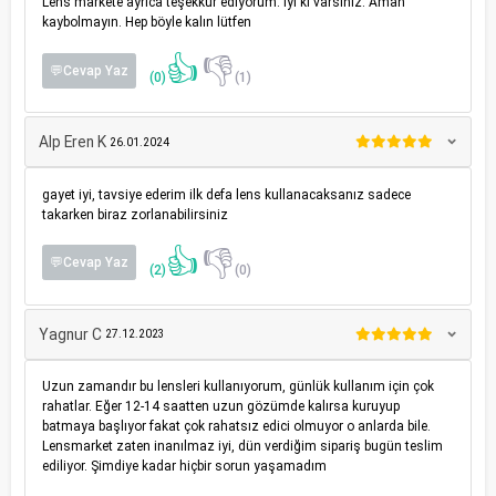
Lens markete ayrıca teşekkür ediyorum. İyi ki varsınız. Aman
kaybolmayın. Hep böyle kalın lütfen
👍
👎
💬Cevap Yaz
(0)
(1)
Alp Eren K
26.01.2024
gayet iyi, tavsiye ederim ilk defa lens kullanacaksanız sadece
takarken biraz zorlanabilirsiniz
👍
👎
💬Cevap Yaz
(2)
(0)
Yagnur C
27.12.2023
Uzun zamandır bu lensleri kullanıyorum, günlük kullanım için çok
rahatlar. Eğer 12-14 saatten uzun gözümde kalırsa kuruyup
batmaya başlıyor fakat çok rahatsız edici olmuyor o anlarda bile.
Lensmarket zaten inanılmaz iyi, dün verdiğim sipariş bugün teslim
ediliyor. Şimdiye kadar hiçbir sorun yaşamadım