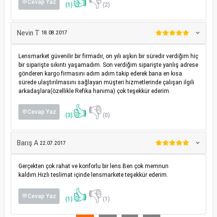
👍
👎
💬Cevap Yaz
(1)
(2)
Nevin T
18.08.2017
Lensmarket güvenilir bir firmadır, on yılı aşkın bir süredir verdiğim hiç
bir siparişte sıkıntı yaşamadım. Son verdiğim siparişte yanlış adrese
gönderen kargo firmasını adım adım takip ederek bana en kısa
sürede ulaştırılmasını sağlayan müşteri hizmetlerinde çalışan ilgili
arkadaşlara(özellikle Refika hanıma) çok teşekkür ederim.
👍
👎
💬Cevap Yaz
(3)
(0)
Barış A
22.07.2017
Gerçekten çok rahat ve konforlu bir lens.Ben çok memnun
kaldım.Hızlı teslimat içinde lensmarkete teşekkür ederim.
👍
👎
💬Cevap Yaz
(1)
(1)