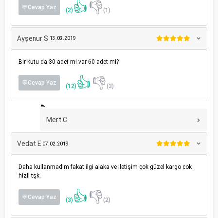
👍
👎
💬Cevap Yaz
(2)
(1)
Ayşenur S
13.03.2019
Bir kutu da 30 adet mi var 60 adet mi?
👍
👎
💬Cevap Yaz
(12)
(3)
Mert C
Vedat E
07.02.2019
Daha kullanmadim fakat ilgi alaka ve iletişim çok güzel kargo cok
hizli tşk.
👍
👎
💬Cevap Yaz
(3)
(2)