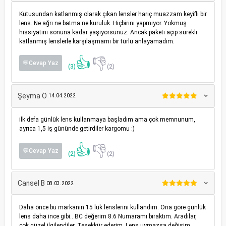
Kutusundan katlanmış olarak çıkan lensler hariç muazzam keyifli bir
lens. Ne ağrı ne batma ne kuruluk. Hiçbirini yapmıyor. Yokmuş
hissiyatını sonuna kadar yaşıyorsunuz. Ancak paketi açıp sürekli
katlanmış lenslerle karşılaşmamı bir türlü anlayamadım.
👍
👎
💬Cevap Yaz
(3)
(2)
Şeyma Ö
14.04.2022
ilk defa günlük lens kullanmaya başladım ama çok memnunum,
ayrıca 1,5 iş gününde getirdiler kargomu :)
👍
👎
💬Cevap Yaz
(2)
(2)
Cansel B
08.03.2022
Daha önce bu markanın 15 lük lenslerini kullandım. Ona göre günlük
lens daha ince gibi.. BC değerim 8.6 Numaramı bıraktım. Aradılar,
çok güzel ilgilendiler. Teşekkür ederim. Lens uymazsa değişim