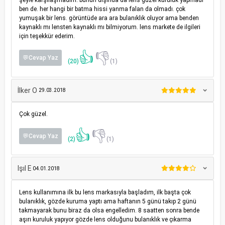
ben de. her hangi bir batma hissi yanma falan da olmadı. çok
yumuşak bir lens. görüntüde ara ara bulanıklık oluyor ama benden
kaynaklı mı lensten kaynaklı mı bilmiyorum. lens markete de ilgileri
için teşekkür ederim.
👍
👎
💬Cevap Yaz
(20)
(1)
İlker O
29.03.2018
Çok güzel.
👍
👎
💬Cevap Yaz
(2)
(1)
Işıl E
04.01.2018
Lens kullanımına ilk bu lens markasıyla başladım, ilk başta çok
bulanıklık, gözde kuruma yaptı ama haftanın 5 günü takıp 2 günü
takmayarak bunu biraz da olsa engelledim. 8 saatten sonra bende
aşırı kuruluk yapıyor gözde lens olduğunu bulanıklık ve çıkarma