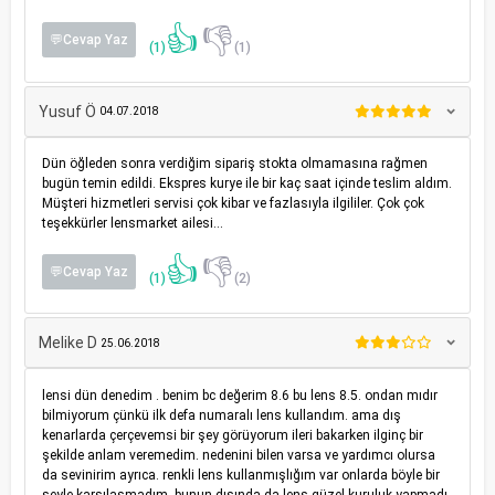
👍
👎
💬Cevap Yaz
(1)
(1)
Yusuf Ö
04.07.2018
Dün öğleden sonra verdiğim sipariş stokta olmamasına rağmen
bugün temin edildi. Ekspres kurye ile bir kaç saat içinde teslim aldım.
Müşteri hizmetleri servisi çok kibar ve fazlasıyla ilgililer. Çok çok
teşekkürler lensmarket ailesi...
👍
👎
💬Cevap Yaz
(1)
(2)
Melike D
25.06.2018
lensi dün denedim . benim bc değerim 8.6 bu lens 8.5. ondan mıdır
bilmiyorum çünkü ilk defa numaralı lens kullandım. ama dış
kenarlarda çerçevemsi bir şey görüyorum ileri bakarken ilginç bir
şekilde anlam veremedim. nedenini bilen varsa ve yardımcı olursa
da sevinirim ayrıca. renkli lens kullanmışlığım var onlarda böyle bir
şeyle karşılaşmadım. bunun dışında da lens güzel kuruluk yapmadı