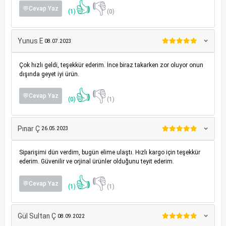
👍
👎
💬Cevap Yaz
(1)
(0)
Yunus E
08.07.2023
Çok hızlı geldi, teşekkür ederim. İnce biraz takarken zor oluyor onun
dışında geyet iyi ürün.
👍
👎
💬Cevap Yaz
(0)
(1)
Pınar Ç
26.05.2023
Siparişimi dün verdim, bugün elime ulaştı. Hızlı kargo için teşekkür
ederim. Güvenilir ve orjinal ürünler olduğunu teyit ederim.
👍
👎
💬Cevap Yaz
(1)
(1)
Gül Sultan Ç
08.09.2022