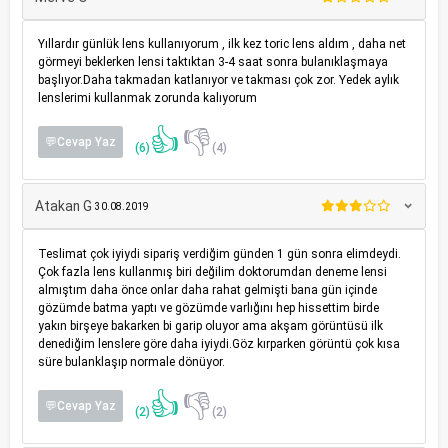
Yıllardır günlük lens kullanıyorum , ilk kez toric lens aldım , daha net
görmeyi beklerken lensi taktıktan 3-4 saat sonra bulanıklaşmaya
başlıyor.Daha takmadan katlanıyor ve takması çok zor. Yedek aylık
lenslerimi kullanmak zorunda kalıyorum
👍
👎
💬Cevap Yaz
(6)
(4)
Atakan G
30.08.2019
Teslimat çok iyiydi sipariş verdiğim günden 1 gün sonra elimdeydi.
Çok fazla lens kullanmış biri değilim doktorumdan deneme lensi
almıştım daha önce onlar daha rahat gelmişti bana gün içinde
gözümde batma yaptı ve gözümde varlığını hep hissettim birde
yakın birşeye bakarken bi garip oluyor ama akşam görüntüsü ilk
denediğim lenslere göre daha iyiydi.Göz kırparken görüntü çok kısa
süre bulanklaşıp normale dönüyor.
👍
👎
💬Cevap Yaz
(2)
(2)