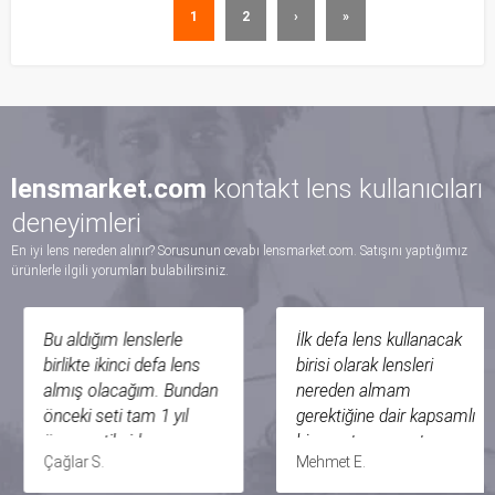
1
2
›
»
lensmarket.com
kontakt lens kullanıcıları
deneyimleri
En iyi lens nereden alınır? Sorusunun cevabı lensmarket.com. Satışını yaptığımız
ürünlerle ilgili yorumları bulabilirsiniz.
Bu aldığım lenslerle
İlk defa lens kullanacak
birlikte ikinci defa lens
birisi olarak lensleri
almış olacağım. Bundan
nereden almam
önceki seti tam 1 yıl
gerektiğine dair kapsamlı
önce optikçiden
bir araştırma yaptım ve
Çağlar S.
Mehmet E.
almıştım (lensleri süresi
lensmarket.com sitesini
1 yıl değil, uzun süre
buldum. Daha ucuza