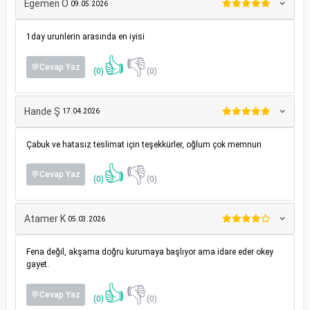
Egemen Ö
09.05.2026
1day urunlerin arasında en iyisi
👍
👎
💬Cevap Yaz
(0)
(0)
Hande Ş
17.04.2026
Çabuk ve hatasız teslimat için teşekkürler, oğlum çok memnun
👍
👎
💬Cevap Yaz
(0)
(0)
Atamer K
05.03.2026
Fena değil, akşama doğru kurumaya başlıyor ama idare eder okey
gayet.
👍
👎
💬Cevap Yaz
(0)
(0)