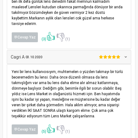
ben ilk defa günlük lens denedim fakat memnun kalmadım
maalesef.Lensleri kutudan cıkarınca parmağında dönüyor bir anda
takılmıyor.Gözümdeyken de güven vermiyor 2 kez düstü
kaybettim.Markanın aylık olan lensleri cok güzel ama herkese
tavsiye ederim.
👍
👎
💬Cevap Yaz
(3)
(1)
Cagri A
03.10.2020
Yeni bir lens kullanıcısıyım, muhtemelen o yüzden takmayı bir türlü
beceremedim bu lensi. Daha önce düzenli olmasa da lens
takmışlığım var ama bu lens daha elime alır almaz katlanmaya,
dönmeye başlıyor. Dediğim gibi, benimle ilgili bir sorun olabilir. Beş
yıldız ise Lens Market in olağanüstü hizmeti için. Ben hayatımda
işini bu kadar iyi yapan, mesleğine ve müşterisine bu kadar değer
veren bir şirket daha görmedim. Hala aklım almıyor, ama siparişi
verdikten İKİ SAAT SONRA ulaştı kargom elime. Çok ama çok
teşekkür ediyorum tüm Lens Market çalışanlarına.
👍
👎
💬Cevap Yaz
(5)
(1)