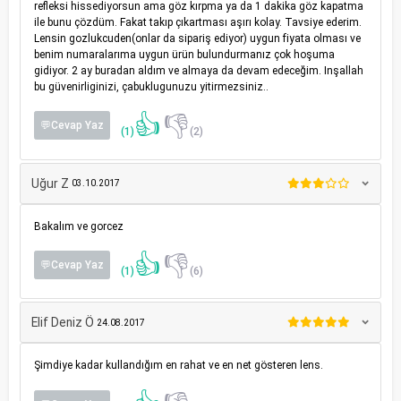
refleksi hissediyorsun ama göz kırpma ya da 1 dakika göz kapatma
ile bunu çözdüm. Fakat takıp çıkartması aşırı kolay. Tavsiye ederim.
Lensin gozlukcuden(onlar da sipariş ediyor) uygun fiyata olması ve
benim numaralarıma uygun ürün bulundurmanız çok hoşuma
gidiyor. 2 ay buradan aldım ve almaya da devam edeceğim. Inşallah
bu güvenirliginizi, çabuklugunuzu yitirmezsiniz..
👍
👎
💬Cevap Yaz
(1)
(2)
Uğur Z
03.10.2017
Bakalım ve gorcez
👍
👎
💬Cevap Yaz
(1)
(6)
Elif Deniz Ö
24.08.2017
Şimdiye kadar kullandığım en rahat ve en net gösteren lens.