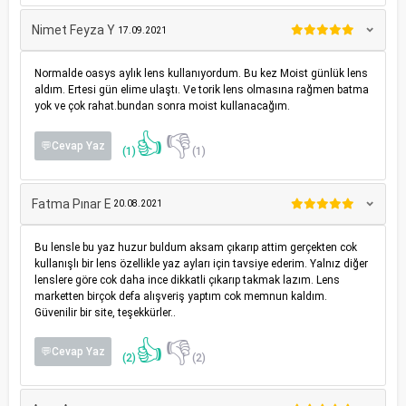
Nimet Feyza Y
17.09.2021
Normalde oasys aylık lens kullanıyordum. Bu kez Moist günlük lens
aldım. Ertesi gün elime ulaştı. Ve torik lens olmasına rağmen batma
yok ve çok rahat.bundan sonra moist kullanacağım.
👍
👎
💬Cevap Yaz
(1)
(1)
Fatma Pınar E
20.08.2021
Bu lensle bu yaz huzur buldum aksam çıkarıp attim gerçekten cok
kullanışlı bir lens özellikle yaz ayları için tavsiye ederim. Yalnız diğer
lenslere göre cok daha ince dikkatli çıkarıp takmak lazım. Lens
marketten birçok defa alışveriş yaptım cok memnun kaldım.
Güvenilir bir site, teşekkürler..
👍
👎
💬Cevap Yaz
(2)
(2)