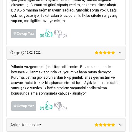
oluyormuş. Cumartesi günü sipariş verdim, pazartesi elime ulaştı.
BC 8.5 olmasına rağmen uyum sağladı. Şimdilik sorun yok. Uzağı
çok net gösteriyor, fakat yakın biraz bulanık. İlk bu siteden alışveriş
yaptım, çok ilgililer tavsiye ederim.
👍
👎
💬Cevap Yaz
(5)
(0)
Özge Ç
16.02.2022
Yıllardır vazgeçemediğim bitanecik lensim. Bazen uzun saatler
boyunca kullanmak zorunda kalıyorum ve bana mısın demiyor.
Kuruma, batma gibi sorunlardan bıkıp günlük lense geçmiştim ve
acuvue moist bir kez bile pişman etmedi beni. Aylık lenslerden daha
yumuşak o yüzden ilk hafta problem yaşanabilir belki takma
konusunda ama sonrasında çabucak alışılıyor.
👍
👎
💬Cevap Yaz
(2)
(6)
Aslan A
31.01.2022