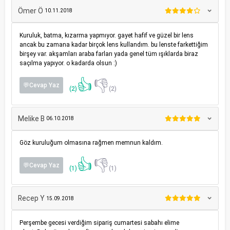
Ömer Ö
10.11.2018
Kuruluk, batma, kızarma yapmıyor. gayet hafif ve güzel bir lens
ancak bu zamana kadar birçok lens kullandım. bu lenste farkettiğim
birşey var. akşamları araba farları yada genel tüm ışıklarda biraz
saçılma yapıyor. o kadarda olsun :)
👍
👎
💬Cevap Yaz
(2)
(2)
Melike B
06.10.2018
Göz kuruluğum olmasına rağmen memnun kaldım.
👍
👎
💬Cevap Yaz
(1)
(1)
Recep Y
15.09.2018
Perşembe gecesi verdiğim sipariş cumartesi sabahı elime