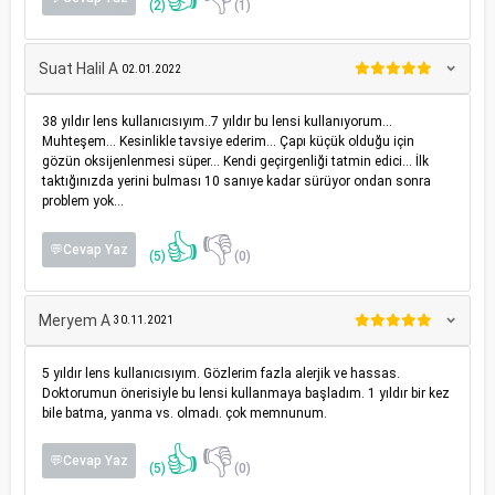
(2)
(1)
Suat Halil A
02.01.2022
38 yıldır lens kullanıcısıyım..7 yıldır bu lensi kullanıyorum…
Muhteşem… Kesinlikle tavsiye ederim… Çapı küçük olduğu için
gözün oksijenlenmesi süper… Kendi geçirgenliği tatmin edici… İlk
taktığınızda yerini bulması 10 sanıye kadar sürüyor ondan sonra
problem yok…
👍
👎
💬Cevap Yaz
(5)
(0)
Meryem A
30.11.2021
5 yıldır lens kullanıcısıyım. Gözlerim fazla alerjik ve hassas.
Doktorumun önerisiyle bu lensi kullanmaya başladım. 1 yıldır bir kez
bile batma, yanma vs. olmadı. çok memnunum.
👍
👎
💬Cevap Yaz
(5)
(0)