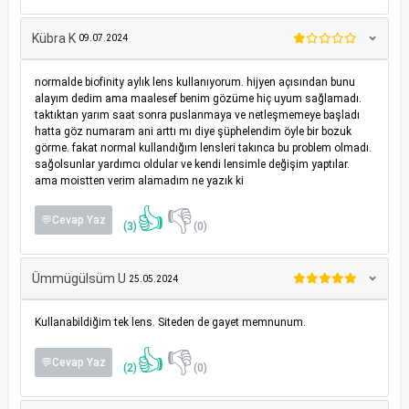
Kübra K
09.07.2024
normalde biofinity aylık lens kullanıyorum. hijyen açısından bunu
alayım dedim ama maalesef benim gözüme hiç uyum sağlamadı.
taktıktan yarım saat sonra puslanmaya ve netleşmemeye başladı
hatta göz numaram ani arttı mı diye şüphelendim öyle bir bozuk
görme. fakat normal kullandığım lensleri takınca bu problem olmadı.
sağolsunlar yardımcı oldular ve kendi lensimle değişim yaptılar.
ama moistten verim alamadım ne yazık ki
👍
👎
💬Cevap Yaz
(3)
(0)
Ümmügülsüm U
25.05.2024
Kullanabildiğim tek lens. Siteden de gayet memnunum.
👍
👎
💬Cevap Yaz
(2)
(0)