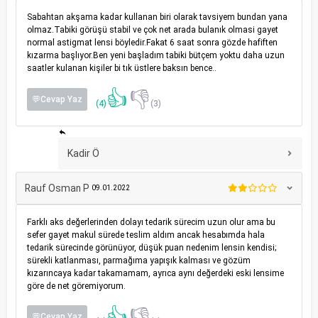
Sabahtan akşama kadar kullanan biri olarak tavsiyem bundan yana
olmaz.Tabiki görüşü stabil ve çok net arada bulanık olmasi gayet
normal astigmat lensi böyledir.Fakat 6 saat sonra gözde hafiften
kızarma başlıyor.Ben yeni başladım tabiki bütçem yoktu daha uzun
saatler kulanan kişiler bi tık üstlere baksın bence..
👍
👎
💬Cevap Yaz
(4)
(3)
Kadir Ö
Rauf Osman P
09.01.2022
Farklı aks değerlerinden dolayı tedarik sürecim uzun olur ama bu
sefer gayet makul sürede teslim aldım ancak hesabımda hala
tedarik sürecinde görünüyor, düşük puan nedenim lensin kendisi;
sürekli katlanması, parmağıma yapışık kalması ve gözüm
kızarıncaya kadar takamamam, ayrıca aynı değerdeki eski lensime
göre de net göremiyorum.
👍
👎
💬Cevap Yaz