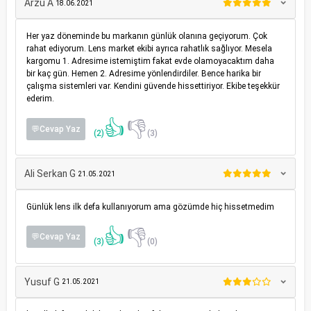
Arzu A
18.06.2021
Her yaz döneminde bu markanın günlük olanına geçiyorum. Çok
rahat ediyorum. Lens market ekibi ayrıca rahatlık sağlıyor. Mesela
kargomu 1. Adresime istemiştim fakat evde olamoyacaktım daha
bir kaç gün. Hemen 2. Adresime yönlendirdiler. Bence harika bir
çalışma sistemleri var. Kendini güvende hissettiriyor. Ekibe teşekkür
ederim.
👍
👎
💬Cevap Yaz
(2)
(3)
Ali Serkan G
21.05.2021
Günlük lens ilk defa kullanıyorum ama gözümde hiç hissetmedim
👍
👎
💬Cevap Yaz
(3)
(0)
Yusuf G
21.05.2021