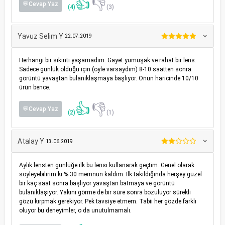
👍
👎
💬Cevap Yaz
(4)
(3)
Yavuz Selim Y
22.07.2019
Herhangi bir sıkıntı yaşamadım. Gayet yumuşak ve rahat bir lens.
Sadece günlük olduğu için (öyle varsaydım) 8-10 saatten sonra
görüntü yavaştan bulanıklaşmaya başlıyor. Onun haricinde 10/10
ürün bence.
👍
👎
💬Cevap Yaz
(2)
(1)
Atalay Y
13.06.2019
Aylık lensten günlüğe ilk bu lensi kullanarak geçtim. Genel olarak
söyleyebilirim ki % 30 memnun kaldım. İlk takıldığında herşey güzel
bir kaç saat sonra başlıyor yavaştan batmaya ve görüntü
bulanıklaşıyor. Yakını görme de bir süre sonra bozuluyor sürekli
gözü kırpmak gerekiyor. Pek tavsiye etmem. Tabii her gözde farklı
oluyor bu deneyimler, o da unutulmamalı.