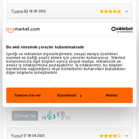
Tuana M
18.09.2020
gerçekten mükemmel hemen geldi ve uygun
👍
👎
💬Cevap Yaz
(2)
(1)
Bu web sitesinde çerezler kullanılmaktadır
İçeriği ve reklamları kişiselleştirmek, sosyal medya özellikleri
sunmak ve trafiği analiz etmek için çerezler kullanıyoruz. Sitemizi
Kübra S
26.06.2020
kullanımınızla ilgili bilgileri ayrıca sosyal medya, reklamcılık ve
analiz iş ortaklarımızla paylaşabiliriz. İş ortaklarımız, bu bilgileri
kendilerine sağladığınız veya hizmetlerini kullanırken topladıkları
diğer bilgilerle birleştirebilir.
ilk kez buradan aldım ve hem üründen hem lensmarketten çok
memnun kaldım. kargo hızlı idi, hatalı ürün girdim hemen sonra
düzeltilmesini istedim ve ürün dosdoğru bir şekilde bana teslim
edildi.
Tümüne izin ver
Kişiselleştir
Reddet
aylık lenslere göre çok daha ince ve oldukça rahat bir lens. batma vs.
hissetmedim.
👍
👎
💬Cevap Yaz
(4)
(1)
Yusuf P
09.04.2020