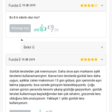
Funda G
19.08.2019
Bc 8.6 sıkıntı olur mu?
👍
👎
💬Cevap Yaz
(20)
(1)
Bekir G
Funda E
19.08.2019
Günlük lenslerden çok memnunum. Daha önce aynı markanın aylık
lenslerini kullanamamıştım. Bence toric lenslerde günlük lens daha
uygun, aylıklar zaten maksimum 15 gün gidiyor, gün içerisinde aşırı
batma yapıyordu. kısa sürede görüşüm bulanıklaşıyordu. Çoğu
zaman günün yarısında lensimi çıkarıp gözlüğe geçiyordum. günlük
lensleri kullanmaya başladığımdan beri çok rahatım, gözümde lens
olduğunu bile unutuyorum. Yaklaşık 1 yıldır günlük lens
kullanıyorum.