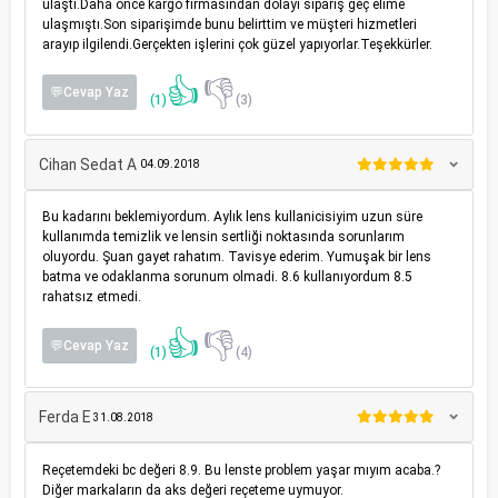
ulaştı.Daha önce kargo firmasından dolayı sipariş geç elime
ulaşmıştı.Son siparişimde bunu belirttim ve müşteri hizmetleri
arayıp ilgilendi.Gerçekten işlerini çok güzel yapıyorlar.Teşekkürler.
👍
👎
💬Cevap Yaz
(1)
(3)
Cihan Sedat A
04.09.2018
Bu kadarını beklemiyordum. Aylık lens kullanicisiyim uzun süre
kullanımda temizlik ve lensin sertliği noktasında sorunlarım
oluyordu. Şuan gayet rahatım. Tavisye ederim. Yumuşak bir lens
batma ve odaklanma sorunum olmadi. 8.6 kullanıyordum 8.5
rahatsız etmedi.
👍
👎
💬Cevap Yaz
(1)
(4)
Ferda E
31.08.2018
Reçetemdeki bc değeri 8.9. Bu lenste problem yaşar mıyım acaba.?
Diğer markaların da aks değeri reçeteme uymuyor.