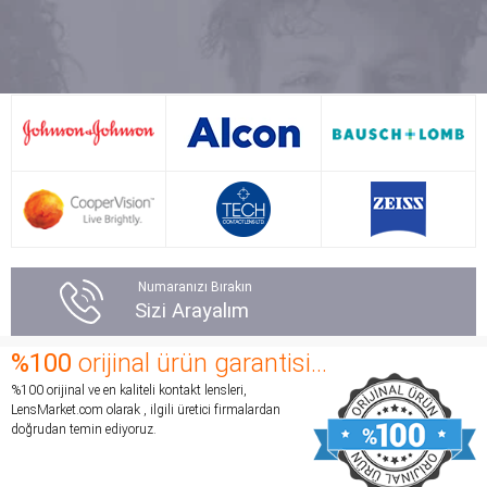
kullanmadım) ve aynı
satan bir site var ama
marka astigmatli lense
pek güven vermedi ve
180 lira, solüsyona da 40
onlar bir losyon eksik
lira istemişlerdi. İyi ki
veriyor. Lensmarket bu
burayı keşfettim ve aynı
konuda en iyisi.
lensi 125 liraya aldım ve
Siparişimi vermeden
solüsyon da hediye
önce aradım ve birkaç
geldi. Hem bu kadar
soru sordum. Müşteri
uygun fiyata lens satıp
temsilcisine çok
hem de müşteri
teşekkür ederim çok
hizmetleriyle görüşmek
ilgililerdi ve lenslerde
Numaranızı Bırakın
için sizi hatta
herhangi bir sorun
Sizi Arayalım
bekletmeden kendileri
yaşarsam başka
arıyorlar, gerçekten şaka
lenslere değiştiririz diye
%100
orijinal ürün garantisi...
gibi. Lensler de gayet
içimi rahatlattılar.
%100 orijinal ve en kaliteli kontakt lensleri,
kullanışlı. İkinci defa lens
Siparişimden sonra beni
LensMarket.com olarak , ilgili üretici firmalardan
kullanıyorum ve bunun
arayıp ürünlerin tedarik
doğrudan temin ediyoruz.
numarası önceki setten
aşamasında olduklarını
daha iyi ve çok daha
ve haftaya ellerine