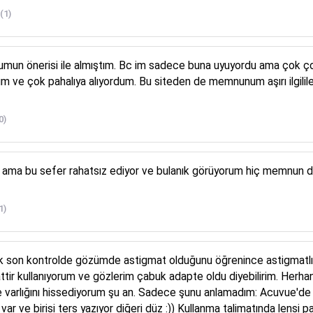

(1)
torumun önerisi ile almıştım. Bc im sadece buna uyuyordu ama ço
m ve çok pahalıya alıyordum. Bu siteden de memnunum aşırı ilgilil
0)
ka ama bu sefer rahatsız ediyor ve bulanık görüyorum hiç memnun d
1)
 son kontrolde gözümde astigmat olduğunu öğrenince astigmatlı l
attir kullanıyorum ve gözlerim çabuk adapte oldu diyebilirim. Herh
 varlığını hissediyorum şu an. Sadece şunu anlamadım: Acuvue'de 
 var ve birisi ters yazıyor diğeri düz :)) Kullanma talimatında lens