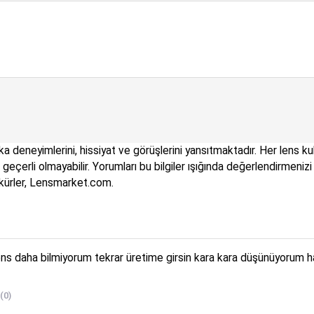
a deneyimlerini, hissiyat ve görüşlerini yansıtmaktadır. Her lens kul
çin geçerli olmayabilir. Yorumları bu bilgiler ışığında değerlendirme
kkürler, Lensmarket.com.
lens daha bilmiyorum tekrar üretime girsin kara kara düşünüyorum han

(0)