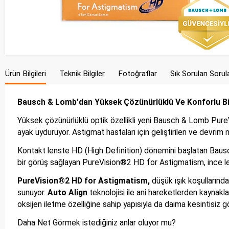
Ürün Bilgileri
Teknik Bilgiler
Fotoğraflar
Sık Sorulan Sorul
Bausch & Lomb'dan Yüksek Çözünürlüklü Ve Konforlu Bi
Yüksek çözünürlüklü optik özellikli yeni Bausch & Lomb PureV
ayak uyduruyor. Astigmat hastaları için geliştirilen ve devrim
Kontakt lenste HD (High Definition) dönemini başlatan Bausch
bir görüş sağlayan PureVision®2 HD for Astigmatism,
ince l
PureVision®2 HD for Astigmatism,
düşük ışık koşullarında
sunuyor.
Auto Align
teknolojisi ile ani hareketlerden kaynakl
oksijen iletme özelliğine sahip yapısıyla da daima kesintisiz gö
Daha Net Görmek istediğiniz anlar oluyor mu?