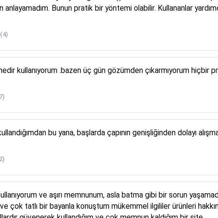
n anlayamadım. Bunun pratik bir yöntemi olabilir. Kullananlar yardımc

(4)
 senedir kullanıyorum .bazen üç gün gözümden çıkarmıyorum hiçbir 
7)
lk kullandığımdan bu yana, başlarda çapının genişliğinden dolayı alış
2)
llanıyorum ve aşırı memnunum, asla batma gibi bir sorun yaşamadım
 ve çok tatlı bir bayanla konuştum mükemmel ilgililer ürünleri hak
lardır güvenerek kullandığım ve çok memnun kaldığım bir site