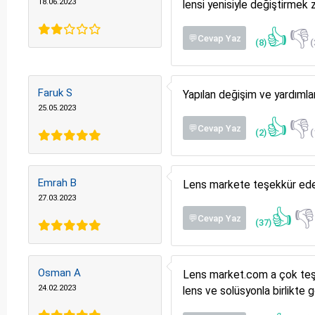
18.06.2023
lensi yenisiyle değiştirmek 
👍
👎
💬Cevap Yaz
(8)
(
Faruk S
Yapılan değişim ve yardımla
25.05.2023
👍
👎
💬Cevap Yaz
(2)
(
Emrah B
Lens markete teşekkür eder
27.03.2023
👍

💬Cevap Yaz
(37)
Osman A
Lens market.com a çok teşek
24.02.2023
lens ve solüsyonla birlikte 