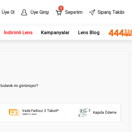
0
Üye Ol
Üye Girişi
Sepetim
Sipariş Takibi
İndirimli Lens
Kampanyalar
Lens Blog
r bulanık mı görünüyor?
Vade Farksız 3 Taksit*
Kapıda Ödeme
*2000 TL Üzeri