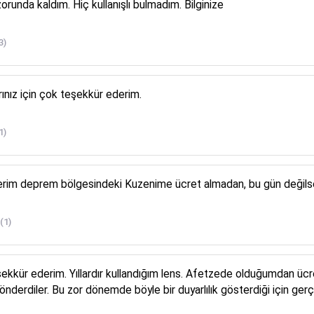
zorunda kaldım. Hiç kullanışlı bulmadım. Bilginize
3)
rınız için çok teşekkür ederim.
1)
im deprem bölgesindeki Kuzenime ücret almadan, bu gün değilse ne

(1)
kür ederim. Yıllardır kullandığım lens. Afetzede olduğumdan ücretl
gönderdiler. Bu zor dönemde böyle bir duyarlılık gösterdiği için ge