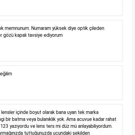
k çok memnunum. Numaram yüksek diye optik çileden
er gözü kapalı tavsiye ediyorum
eğilim
ensler içinde boyut olarak bana uyan tek marka
angi bir batma veya bulanıklık yok. Ama acuvue kadar rahat
123 yazıyordu ve lens ters mi düz mü anlayabiliyordum.
i parmağınızda tuttuğunuzda ucundaki şekilden