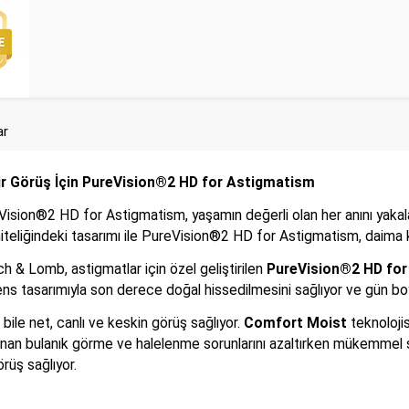
ar
r Görüş İçin PureVision®2 HD for Astigmatism
ision®2 HD for Astigmatism, yaşamın değerli olan her anını yakala
 niteliğindeki tasarımı ile PureVision®2 HD for Astigmatism, daima 
 & Lomb, astigmatlar için özel geliştirilen
PureVision®2 HD for
ens tasarımıyla son derece doğal hissedilmesini sağlıyor ve gün boy
 bile net, canlı ve keskin görüş sağlıyor.
Comfort Moist
teknolojis
anan bulanık görme ve halelenme sorunlarını azaltırken mükemmel stab
rüş sağlıyor.