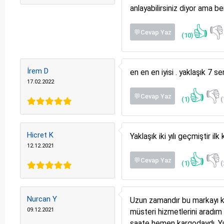
anlayabilirsiniz diyor ama be
👍

💬Cevap Yaz
(10)
İrem D
en en en iyisi . yaklaşık 7
17.02.2022
👍
👎
💬Cevap Yaz
(1)
(
Hicret K
Yaklaşık iki yılı geçmiştir i
12.12.2021
👍
👎
💬Cevap Yaz
(1)
(
Nurcan Y
Uzun zamandır bu markayı ku
09.12.2021
müsteri hizmetlerini aradım
saate hemen kargodaydı. Yıl