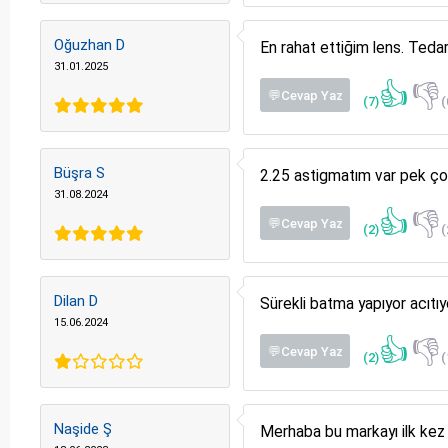
Oğuzhan D
En rahat ettiğim lens. Teda
31.01.2025
👍
👎
💬Cevap Yaz
(7)
(
Büşra S
2.25 astigmatım var pek çok
31.08.2024
👍
👎
💬Cevap Yaz
(2)
(
Dilan D
Sürekli batma yapıyor acıtıy
15.06.2024
👍
👎
💬Cevap Yaz
(2)
(
Naşide Ş
Merhaba bu markayı ilk kez