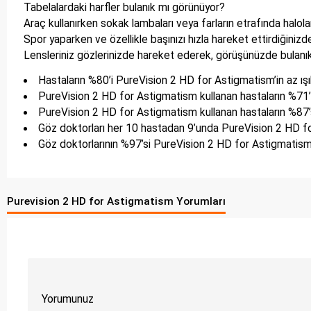
Tabelalardaki harfler bulanık mı görünüyor?
Araç kullanırken sokak lambaları veya farların etrafında halola
Spor yaparken ve özellikle başınızı hızla hareket ettirdiğini
Lensleriniz gözlerinizde hareket ederek, görüşünüzde bulanı
Hastaların %80’i PureVision 2 HD for Astigmatism’in az ışık
PureVision 2 HD for Astigmatism kullanan hastaların %71’i
PureVision 2 HD for Astigmatism kullanan hastaların %87’
Göz doktorları her 10 hastadan 9’unda PureVision 2 HD for
Göz doktorlarının %97’si PureVision 2 HD for Astigmatism
Purevision 2 HD for Astigmatism Yorumları
Yorumunuz