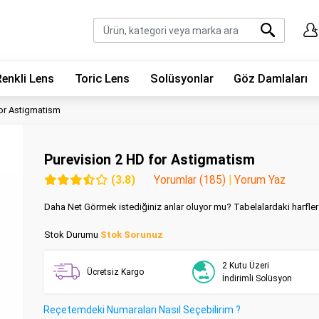
Renkli Lens
Toric Lens
Solüsyonlar
Göz Damlaları
for Astigmatism
Purevision 2 HD for Astigmatism
(3.8)
Yorumlar (185)
|
Yorum Yaz
Daha Net Görmek istediğiniz anlar oluyor mu? Tabelalardaki harfle
Stok Durumu
Stok Sorunuz
2 Kutu Üzeri
Ücretsiz Kargo
İndirimli Solüsyon
Reçetemdeki Numaraları Nasıl Seçebilirim ?