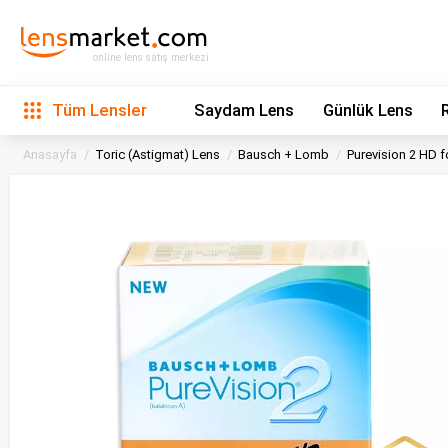
online lens satış merkezi
Tüm Lensler
Saydam Lens
Günlük Lens
Anasayfa
Toric (Astigmat) Lens
Bausch + Lomb
Purevision 2 HD 