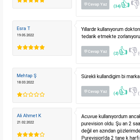
👍

💬Cevap Yaz
(34)
Esra T
Yıllardır kullanıyorum dok
19.05.2022
tedarik etmekte zorlanıyoru
👍
👎
💬Cevap Yaz
(2)
(
Mehtap Ş
Sürekli kullandigim bi mar
18.03.2022
👍
👎
💬Cevap Yaz
(4)
(
Ali Ahmet K
Acuvue kullanıyordum ancak
21.02.2022
purevision oldu. Şu an 2 sa
değil en azından gözlerimde
Purevision'da 2 tane k harfi