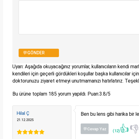
💬GÖNDER
Uyarı: Aşağıda okuyacağınız yorumlar, kullanıcıların kendi mark
kendileri için geçerli gördükleri koşullar başka kullanıcılar i
doktorunuzu ziyaret etmeyi unutmamanızı hatırlatırız. Teşe
Bu ürüne toplam
185
yorum yapıldı. Puan:
3.8
/5
Hilal Ç
Ben bu lens gibi harika bir 
21.12.2025
👍

💬Cevap Yaz
(12)