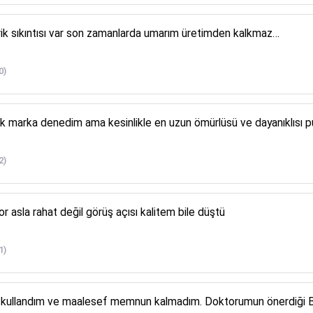
rik sıkıntısı var son zamanlarda umarım üretimden kalkmaz…
0)
 marka denedim ama kesinlikle en uzun ömürlüsü ve dayanıklısı pure 
2)
or asla rahat değil görüş açısı kalitem bile düştü
1)
 kullandım ve maalesef memnun kalmadım. Doktorumun önerdiği Bc