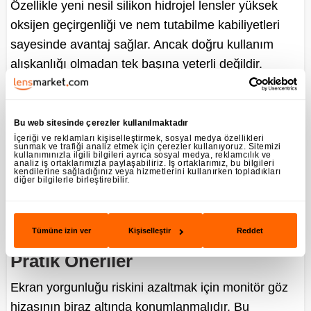
Özellikle yeni nesil silikon hidrojel lensler yüksek
oksijen geçirgenliği ve nem tutabilme kabiliyetleri
sayesinde avantaj sağlar. Ancak doğru kullanım
alışkanlığı olmadan tek başına yeterli değildir.
Kuruluk hissini azaltmak için 20-20-20 kuralını
uygulamak gerekir. Her 20 dakikada bir, 20 saniye
Bu web sitesinde çerezler kullanılmaktadır
boyunca 6 metre (20 Feet) uzağa bakmak göz
İçeriği ve reklamları kişiselleştirmek, sosyal medya özellikleri
sunmak ve trafiği analiz etmek için çerezler kullanıyoruz. Sitemizi
kaslarını dinlendirir. Ayrıca lensle uyumlu suni
kullanımınızla ilgili bilgileri ayrıca sosyal medya, reklamcılık ve
analiz iş ortaklarımızla paylaşabiliriz. İş ortaklarımız, bu bilgileri
gözyaşı damlaları da destek sağlayacaktır. Damla
kendilerine sağladığınız veya hizmetlerini kullanırken topladıkları
diğer bilgilerle birleştirebilir.
seçerken kontakt lens kullanımı ile uyumlu olan ve
göz hekiminizin önerdiği damlalar seçilmelidir.
Tümüne izin ver
Kişiselleştir
Reddet
Bilgisayar Lens Kullanımı İçin
Pratik Öneriler
Ekran yorgunluğu riskini azaltmak için monitör göz
hizasının biraz altında konumlanmalıdır. Bu