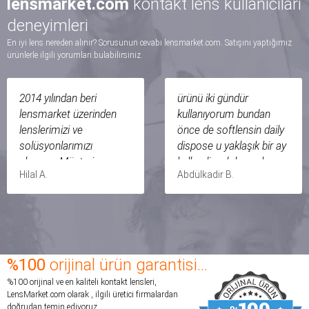
lensmarket.com
kontakt lens kullanıcıları
deneyimleri
En iyi lens nereden alınır? Sorusunun cevabı lensmarket.com. Satışını yaptığımız
ürünlerle ilgili yorumları bulabilirsiniz.
2014 yılından beri
ürünü iki gündür
lensmarket üzerinden
kullanıyorum bundan
lenslerimizi ve
önce de softlensin daily
solüsyonlarımızı
dispose u yaklaşık bir ay
alıyoruz. Müşteri
kullandim dolayısıyla ona
Hilal A.
Abdülkadir B.
hizmetleri ve
göre bir karşılaştırma
memnuniyetine oldukça
yapicam oncelikle bu
önem veren bir firma. 5
lens aşırı rahat,aşırı ince,
yıldır hiçbir sorunla
takması daha kolay,
karşılaşmadık, aksine
şuan 18.saatimdeyim
her seferinde
hafif bir bulaniklilik
%100
orijinal ürün garantisi...
siparişlerimizde
başladı 17 saate kadar
%100 orijinal ve en kaliteli kontakt lensleri,
kendilerine güvenimiz bir
net görüş sağlıyor
LensMarket.com olarak , ilgili üretici firmalardan
kez daha tazelendi. Gün
üstelik tüm günümü
doğrudan temin ediyoruz.