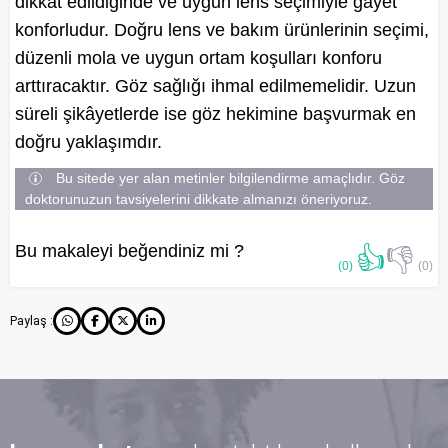
dikkat edildiğinde ve uygun lens seçimiyle gayet
konforludur. Doğru lens ve bakım ürünlerinin seçimi,
düzenli mola ve uygun ortam koşulları konforu
arttıracaktır. Göz sağlığı ihmal edilmemelidir. Uzun
süreli şikâyetlerde ise göz hekimine başvurmak en
doğru yaklaşımdır.
Bu sitede yer alan metinler bilgilendirme amaçlıdır. Göz
doktorunuzun tavsiyelerini dikkate almanızı öneriyoruz.
Bu makaleyi beğendiniz mi ?
👍
👎
(0)
(0)
Paylaş :