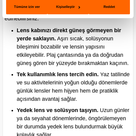
Günlük hayatta yazın lens kullanımını daha güvenli
Tümüne izin ver
Kişiselleştir
Reddet
ve konforlu hale getirmek için şu alışkanlıkları
edinebilirsiniz:
Lens kabınızı direkt güneş görmeyen bir
yerde saklayın.
Aşırı sıcak, solüsyonun
bileşimini bozabilir ve lensin yapısını
etkileyebilir. Plaj çantasında ya da doğrudan
güneş gören bir yüzeyde bırakmaktan kaçının.
Tek kullanımlık lens tercih edin.
Yaz tatilinde
ve su aktivitelerinin yoğun olduğu dönemlerde
günlük lensler hem hijyen hem de pratiklik
açısından avantaj sağlar.
Yedek lens ve solüsyon taşıyın.
Uzun günler
ya da seyahat dönemlerinde, öngörülemeyen
bir durumda yedek lens bulundurmak büyük
kolaylık sağlar.