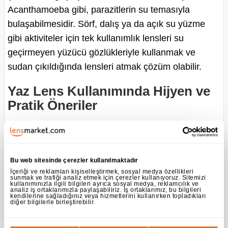
Acanthamoeba gibi, parazitlerin su temasıyla
bulaşabilmesidir. Sörf, dalış ya da açık su yüzme
gibi aktiviteler için tek kullanımlık lensleri su
geçirmeyen yüzücü gözlükleriyle kullanmak ve
sudan çıkıldığında lensleri atmak çözüm olabilir.
Yaz Lens Kullanımında Hijyen ve
Pratik Öneriler
Yaz aylarında terleme artar ve eller daha sık
kirlenebilir. Lens takmadan veya çıkarmadan önce
elleri iyice yıkamak, her mevsimde temel bir kural
Bu web sitesinde çerezler kullanılmaktadır
olmakla birlikte yazın özellikle önem kazanır. Kum,
İçeriği ve reklamları kişiselleştirmek, sosyal medya özellikleri
sunmak ve trafiği analiz etmek için çerezler kullanıyoruz. Sitemizi
güneş kremi ya da böcek kovucu gibi maddeler lens
kullanımınızla ilgili bilgileri ayrıca sosyal medya, reklamcılık ve
analiz iş ortaklarımızla paylaşabiliriz. İş ortaklarımız, bu bilgileri
yüzeyine bulaşabilir; bu durum hem konforu hem de
kendilerine sağladığınız veya hizmetlerini kullanırken topladıkları
diğer bilgilerle birleştirebilir.
göz sağlığını olumsuz etkiler.