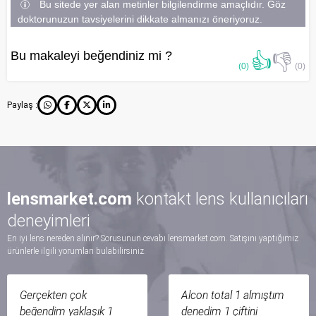
Bu sitede yer alan metinler bilgilendirme amaçlıdır. Göz
doktorunuzun tavsiyelerini dikkate almanızı öneriyoruz.
Bu makaleyi beğendiniz mi ?
👍
👎
(0)
(0)
Paylaş :
lensmarket.com
kontakt lens kullanıcıları
deneyimleri
En iyi lens nereden alınır? Sorusunun cevabı lensmarket.com. Satışını yaptığımız
ürünlerle ilgili yorumları bulabilirsiniz.
Gerçekten çok
Alcon total 1 almıştım
beğendim yaklaşık 1
denedim 1 çiftini