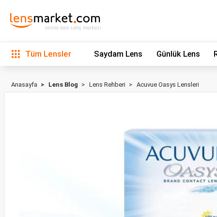
online lens satış merkezi
Tüm Lensler
Saydam Lens
Günlük Lens
Anasayfa
Lens Blog
Lens Rehberi
Acuvue Oasys Lensleri