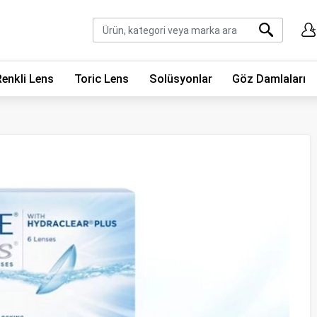
Renkli Lens
Toric Lens
Solüsyonlar
Göz Damlaları