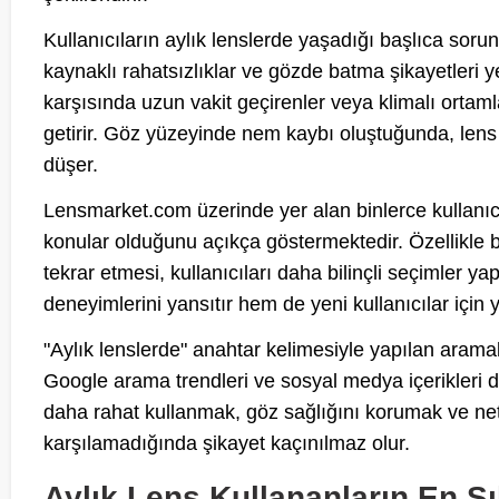
Kullanıcıların aylık lenslerde yaşadığı başlıca soru
kaynaklı rahatsızlıklar ve gözde batma şikayetleri ye
karşısında uzun vakit geçirenler veya klimalı ortaml
getirir. Göz yüzeyinde nem kaybı oluştuğunda, lens
düşer.
Lensmarket.com üzerinde yer alan binlerce kullanıc
konular olduğunu açıkça göstermektedir. Özellikle b
tekrar etmesi, kullanıcıları daha bilinçli seçimler y
deneyimlerini yansıtır hem de yeni kullanıcılar için yo
"Aylık lenslerde" anahtar kelimesiyle yapılan aramal
Google arama trendleri ve sosyal medya içerikleri de
daha rahat kullanmak, göz sağlığını korumak ve net 
karşılamadığında şikayet kaçınılmaz olur.
Aylık Lens Kullananların En S