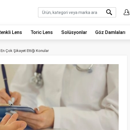
Renkli Lens
Toric Lens
Solüsyonlar
Göz Damlaları
n En Çok Şikayet Ettiği Konular