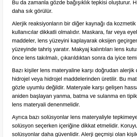
Bu da zamanla gözde bağışıklık tepkisi oluşturur. 
daha sık görülür.
Alerjik reaksiyonların bir diğer kaynağı da kozmetik
kullanıcılar dikkatli olmalıdır. Maskara, far veya eye
maddeler, lens yüzeyini kaplayarak oksijen geçirgenli
yüzeyinde tahriş yaratır. Makyaj kalıntıları lens k
önce lens takılmalı, çıkarıldıktan sonra da iyice tem
Bazı kişiler lens materyaline karşı doğrudan alerjik 
hidrojel veya hidrojel maddelerinden üretilir. Bu ma
gözle uyumlu değildir. Materyale karşı gelişen hassa
aniden başlayan yanma, batma ve sulanma en tipik be
lens materyali denenmelidir.
Ayrıca bazı solüsyonlar lens materyaliyle tepkimeye gire
solüsyon seçerken içeriğine dikkat etmelidir. Koruy
solüsyonlar daha güvenlidir. Alerji geçmişi olan kiş