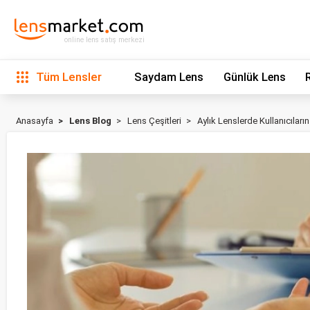
online lens satış merkezi
Tüm Lensler
Saydam Lens
Günlük Lens
Anasayfa
Lens Blog
Lens Çeşitleri
Aylık Lenslerde Kullanıcıları