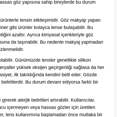
Hassas göz yapısına sahip bireylerde bu durum
 ürünlerle lensin etkileşimidir. Göz makyajı yapan
liner gibi ürünler kolayca lense bulaşabilir. Bu
ğini azaltır. Ayrıca kimyasal içerikleriyle göz
utusuna da taşınabilir. Bu nedenle makyaj yapmadan
izlenmelidir.
olabilir. Günümüzde lensler genellikle silikon
teryaller yüksek oksijen geçirgenliği sağlasa da her
siyet, ilk takıldığında kendini belli eder. Gözde
lirtilerdir. Bu durum devam ediyorsa farklı bir
rek alerjik belirtileri artırabilir. Kullanıcılar,
ucu içermeyen veya hassas gözler için üretilen
iler, lens kullanımına başlamadan önce mutlaka bir