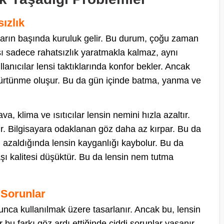
ızlık
runların başında kuruluk gelir. Bu durum, çoğu zaman
sı sadece rahatsızlık yaratmakla kalmaz, aynı
llanıcılar lensi taktıklarında konfor bekler. Ancak
 sürtünme oluşur. Bu da gün içinde batma, yanma ve
va, klima ve ısıtıcılar lensin nemini hızla azaltır.
rır. Bilgisayara odaklanan göz daha az kırpar. Bu da
 azaldığında lensin kayganlığı kaybolur. Bu da
yaşı kalitesi düşüktür. Bu da lensin nem tutma
 Sorunlar
oyunca kullanılmak üzere tasarlanır. Ancak bu, lensin
bu farkı göz ardı ettiğinde ciddi sorunlar yaşanır.