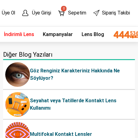
0
Üye Ol
Üye Girişi
Sepetim
Sipariş Takibi
İndirimli Lens
Kampanyalar
Lens Blog
Diğer Blog Yazıları
Göz Renginiz Karakteriniz Hakkında Ne
Söylüyor?
Seyahat veya Tatillerde Kontakt Lens
Kullanımı
Multifokal Kontakt Lensler