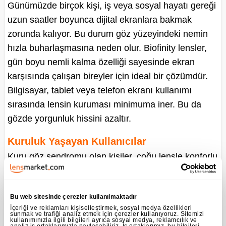
Günümüzde birçok kişi, iş veya sosyal hayatı gereği
uzun saatler boyunca dijital ekranlara bakmak
zorunda kalıyor. Bu durum göz yüzeyindeki nemin
hızla buharlaşmasına neden olur. Biofinity lensler,
gün boyu nemli kalma özelliği sayesinde ekran
karşısında çalışan bireyler için ideal bir çözümdür.
Bilgisayar, tablet veya telefon ekranı kullanımı
sırasında lensin kuruması minimuma iner. Bu da
gözde yorgunluk hissini azaltır.
Kuruluk Yaşayan Kullanıcılar
Kuru göz sendromu olan kişiler, çoğu lensle konforlu
bir deneyim yaşayamaz. Ancak Biofinity’nin
Aquaform® teknolojisi, kuruluğa karşı etkili bir
Bu web sitesinde çerezler kullanılmaktadır
koruma sunar. Lens, gözün doğal nemini koruyarak
İçeriği ve reklamları kişiselleştirmek, sosyal medya özellikleri
kuruluk kaynaklı yanma, batma ve kaşıntıyı engeller.
sunmak ve trafiği analiz etmek için çerezler kullanıyoruz. Sitemizi
kullanımınızla ilgili bilgileri ayrıca sosyal medya, reklamcılık ve