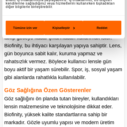
Bu özellik, özellikle alerjik bünyeye sahip kullanıcılar
analiz iş ortaklarımızla paylaşabiliriz. İş ortaklarımız, bu bilgileri
kendilerine sağladığınız veya hizmetlerini kullanırken topladıkları
diğer bilgilerle birleştirebilir.
için büyük fark yaratır.
Lenslerini Gün Boyunca Takmak İsteyenler
Tümüne izin ver
Kişiselleştir
Reddet
Yoğun programı olan kullanıcılar, lenslerini sabah
takıp geceye kadar çıkarmadan kullanmak ister.
Biofinity, bu ihtiyacı karşılayan yapıya sahiptir. Lens,
gün boyunca sabit kalır, kuruma yapmaz ve
rahatsızlık vermez. Böylece kullanıcı lensle gün
boyu aktif bir yaşam sürebilir. Spor, iş, sosyal yaşam
gibi alanlarda rahatlıkla kullanılabilir.
Göz Sağlığına Özen Gösterenler
Göz sağlığını ön planda tutan bireyler, kullandıkları
lensin malzemesine ve teknolojisine dikkat eder.
Biofinity, yüksek kalite standartlarına sahip bir
markadır. Gözle uyumlu yapısı ve modern üretim