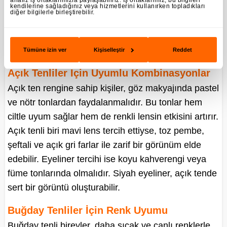
analiz iş ortaklarımızla paylaşabiliriz. İş ortaklarımız, bu bilgileri
kendilerine sağladığınız veya hizmetlerini kullanırken topladıkları
taşır.
diğer bilgilerle birleştirebilir.
Ten Rengine Göre
Renkli Lens
Makyaj Uyumu
Tümüne izin ver
Kişiselleştir
Reddet
Açık Tenliler İçin Uyumlu Kombinasyonlar
Açık ten rengine sahip kişiler, göz makyajında pastel
ve nötr tonlardan faydalanmalıdır. Bu tonlar hem
ciltle uyum sağlar hem de renkli lensin etkisini artırır.
Açık tenli biri mavi lens tercih ettiyse, toz pembe,
şeftali ve açık gri farlar ile zarif bir görünüm elde
edebilir. Eyeliner tercihi ise koyu kahverengi veya
füme tonlarında olmalıdır. Siyah eyeliner, açık tende
sert bir görüntü oluşturabilir.
Buğday Tenliler İçin Renk Uyumu
Buğday tenli bireyler, daha sıcak ve canlı renklerle