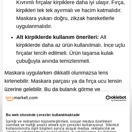
Kıvrımlı fırçalar kirpiklere daha iyi ulaşır. Fırça,
kirpikleri tek tek ayırmalı ve hacim katmalıdır.
Maskara yukarı doğru, zikzak hareketlerle
uygulanmalıdır.
Alt kirpiklerde kullanım önerileri:
Alt
kirpiklerde daha az ürün kullanılmalı. İnce uçlu
fırçalar tercih edilmeli. Ürün taşarsa kulak
çubuğuyla anında temizlenmeli.
Maskara uygularken dikkatli olunmazsa lens
kirlenebilir. Maskara parçası ya da fırça ucu lensin
üzerine gelebilir. Bu da bulanık görme ve
rahatsızlığa neden olur. Bu nedenle uygulama
sırasında göz kırpmamaya özen gösterilmeli, ürün
doğrudan göz içine gelmeyecek şekilde dikkatlice
Bu web sitesinde çerezler kullanılmaktadır
sürülmelidir. Maskaranın gün sonunda tamamen
İçeriği ve reklamları kişiselleştirmek, sosyal medya özellikleri
sunmak ve trafiği analiz etmek için çerezler kullanıyoruz. Sitemizi
kullanımınızla ilgili bilgileri ayrıca sosyal medya, reklamcılık ve
temizlenmesi de göz sağlığı açısından kritik önem