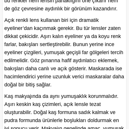
bu renkler hem lensin parlaklığını öne çıkarır hem
de göz çevresine aydınlık bir görünüm kazandırır.
Açık renkli lens kullanan biri için dramatik
eyeliner’dan kaçınmak gerekir. Bu tür lensler zaten
dikkat çekicidir. Aşırı kalın eyeliner ya da koyu renk
farlar, bakışları sertleştirebilir. Bunun yerine ince
eyeliner çizgileri, yumuşak geçişli far gölgeleri tercih
edilmelidir. Göz pınarına hafif aydınlatıcı eklemek,
bakışları daha canlı ve açık gösterir. Maskarada ise
hacimlendirici yerine uzunluk verici maskaralar daha
doğal bir bitiş sağlar.
Kaş makyajında da aynı yumuşaklık korunmalıdır.
Aşırı keskin kaş çizimleri, açık lensle tezat
oluşturabilir. Doğal kaş formuna sadık kalmak ve
pudra formunda ürünlerle boşlukları doldurmak en
iyi sonucu verir. Makyajın genelinde amaç, yumuşak