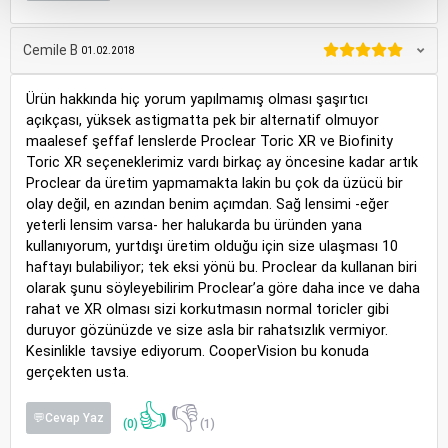
Cemile B
01.02.2018
Ürün hakkında hiç yorum yapılmamış olması şaşırtıcı
açıkçası, yüksek astigmatta pek bir alternatif olmuyor
maalesef şeffaf lenslerde Proclear Toric XR ve Biofinity
Toric XR seçeneklerimiz vardı birkaç ay öncesine kadar artık
Proclear da üretim yapmamakta lakin bu çok da üzücü bir
olay değil, en azından benim açımdan. Sağ lensimi -eğer
yeterli lensim varsa- her halukarda bu üründen yana
kullanıyorum, yurtdışı üretim olduğu için size ulaşması 10
haftayı bulabiliyor; tek eksi yönü bu. Proclear da kullanan biri
olarak şunu söyleyebilirim Proclear’a göre daha ince ve daha
rahat ve XR olması sizi korkutmasın normal toricler gibi
duruyor gözünüzde ve size asla bir rahatsızlık vermiyor.
Kesinlikle tavsiye ediyorum. CooperVision bu konuda
gerçekten usta.
👍
👎
💬Cevap Yaz
(0)
(1)