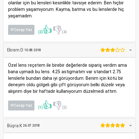
olanlar için bu lensleri kesinlikle tavsiye ederim. Ben hiçbir
problem yaşamıyorum. Kayma, batma vs bu lenslerde hiç
yaşamadım.
👍
👎
💬Cevap Yaz
(2)
(4)
Ekrem D
10.08.2018
Özel lens reçetem ile birebir değerlerde sipariş verdim ama
bana uymadı bu lens. 4.25 astigmatım var standart 2.75
lenslerle bundan daha iyi görüyordum. Benim için kötü bir
deneyim oldu gölgeli gibi çift görüyorum belki düzelir veya
alışırım diye bir haftadır kullanıyorum düzelmedi attım.
👍
👎
💬Cevap Yaz
(1)
(2)
Büşra K
26.07.2018