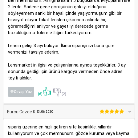
Ben memnunum. Astigmatlarım 5 buçuklarda. Miyoplarım ise
2 lerde. Sadece gece görüşünün çok iyi olduğunu
söyleyemem sanki bir hayal içinde yaşıyormuşum gibi bir
hissiyat oluyor fakat lensleri çıkarınca aslında hiç
göremediğimi anlıyor ve gayet iyi derecede görme
bozukluğumu tolere ettiğini farkediyorum.
Lensin gelişi 3 ayı buluyor. İkinci siparişinizi buna göre
vermenizi tavsiye ederim.
Lensmarket in ilgisi ve çalışanlarına ayrıca teşekkürler. 3 ay
sonunda geldiği için ürünü kargoya vermeden önce adres
teyiti aldılar.
👍
👎
💬Cevap Yaz
(6)
(2)
Burcu Gözde K
23.06.2020
sipariş üzerine en hızlı getiren site kesinlikle. yıllardır
kullanıyorum ve çok memnunum. gözde kuruma veya kayma