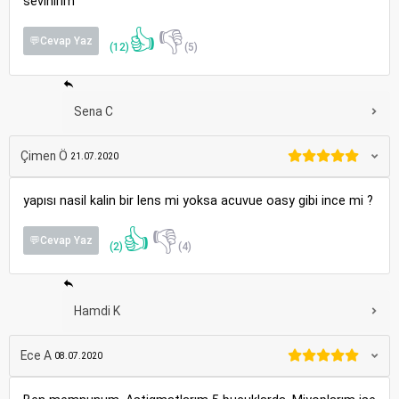
sevinirim
👍
👎
💬Cevap Yaz
(12)
(5)
Sena C
Çimen Ö
21.07.2020
yapısı nasil kalin bir lens mi yoksa acuvue oasy gibi ince mi ?
👍
👎
💬Cevap Yaz
(2)
(4)
Hamdi K
Ece A
08.07.2020