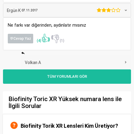
Ergün K
07.11.2017
Ne farkı var diğerinden, aydınlatır mısınız
👍
👎
💬Cevap Yaz
(4)
(1)
Volkan A
TÜM YORUMLARI GÖR
Biofinity Toric XR Yüksek numara lens ile
İlgili Sorular
Biofinity Torik XR Lensleri Kim Üretiyor?