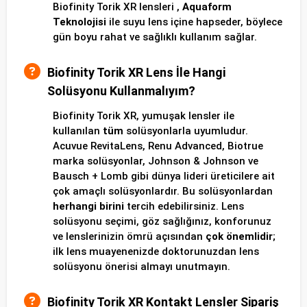
Biofinity Torik XR lensleri ,
Aquaform
Teknolojisi
ile suyu lens içine hapseder, böylece
gün boyu rahat ve sağlıklı kullanım sağlar.
Biofinity Torik XR Lens İle Hangi
Solüsyonu Kullanmalıyım?
Biofinity Torik XR, yumuşak lensler ile
kullanılan
tüm
solüsyonlarla uyumludur.
Acuvue RevitaLens, Renu Advanced, Biotrue
marka solüsyonlar, Johnson & Johnson ve
Bausch + Lomb gibi dünya lideri üreticilere ait
çok amaçlı solüsyonlardır. Bu solüsyonlardan
herhangi birini
tercih edebilirsiniz. Lens
solüsyonu seçimi, göz sağlığınız, konforunuz
ve lenslerinizin ömrü açısından
çok önemlidir
;
ilk lens muayenenizde doktorunuzdan lens
solüsyonu önerisi almayı unutmayın.
Biofinity Torik XR Kontakt Lensler Sipariş