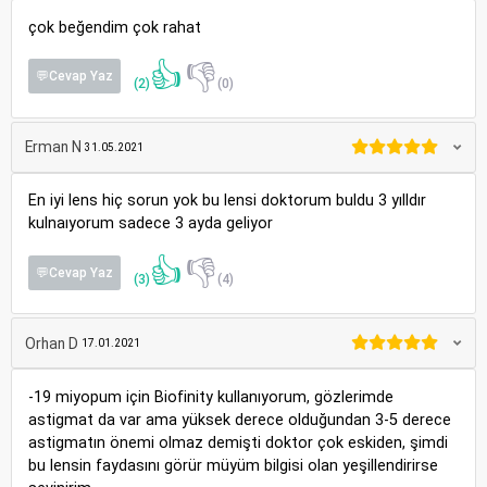
çok beğendim çok rahat
👍
👎
💬Cevap Yaz
(2)
(0)
Erman N
31.05.2021
En iyi lens hiç sorun yok bu lensi doktorum buldu 3 yılldır
kulnaıyorum sadece 3 ayda geliyor
👍
👎
💬Cevap Yaz
(3)
(4)
Orhan D
17.01.2021
-19 miyopum için Biofinity kullanıyorum, gözlerimde
astigmat da var ama yüksek derece olduğundan 3-5 derece
astigmatın önemi olmaz demişti doktor çok eskiden, şimdi
bu lensin faydasını görür müyüm bilgisi olan yeşillendirirse