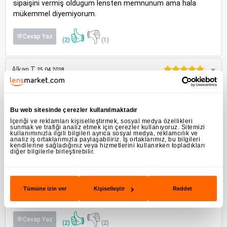
sipaişini vermiş oldugum lensten memnunum ama hala
mükemmel diyemiyorum.
👍
👎
💬Cevap Yaz
(2)
(1)
Alkan T
25.04.2018
Kesinlikle tavsiye ediyorum 2 gözümde PWR +3.25 CYL -3.25
hiç sorun yaşamadım
Bu web sitesinde çerezler kullanılmaktadır
İçeriği ve reklamları kişiselleştirmek, sosyal medya özellikleri
👍
👎
sunmak ve trafiği analiz etmek için çerezler kullanıyoruz. Sitemizi
💬Cevap Yaz
(1)
(0)
kullanımınızla ilgili bilgileri ayrıca sosyal medya, reklamcılık ve
analiz iş ortaklarımızla paylaşabiliriz. İş ortaklarımız, bu bilgileri
kendilerine sağladığınız veya hizmetlerini kullanırken topladıkları
diğer bilgilerle birleştirebilir.
Yavuz Selim Saltuk K
13.02.2018
Detaylı bilgi verebilecek varmı? Satın alsam ne kadar sürede
Tümüne izin ver
Kişiselleştir
Reddet
gelir?
👍
👎
💬Cevap Yaz
(2)
(2)