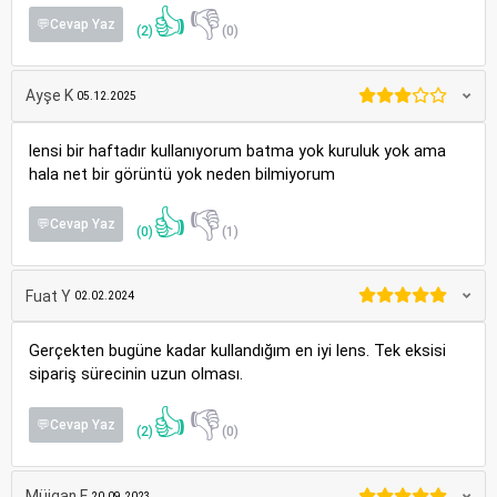
👍
👎
💬Cevap Yaz
(2)
(0)
Ayşe K
05.12.2025
lensi bir haftadır kullanıyorum batma yok kuruluk yok ama
hala net bir görüntü yok neden bilmiyorum
👍
👎
💬Cevap Yaz
(0)
(1)
Fuat Y
02.02.2024
Gerçekten bugüne kadar kullandığım en iyi lens. Tek eksisi
sipariş sürecinin uzun olması.
👍
👎
💬Cevap Yaz
(2)
(0)
Müjgan F
20.09.2023