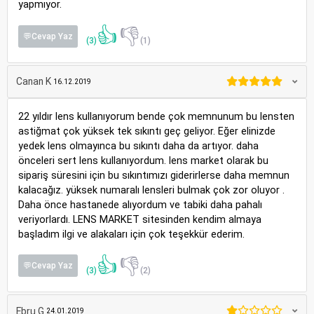
yapmıyor.
👍
👎
💬Cevap Yaz
(3)
(1)
Canan K
16.12.2019
22 yıldır lens kullanıyorum bende çok memnunum bu lensten
astiğmat çok yüksek tek sıkıntı geç geliyor. Eğer elinizde
yedek lens olmayınca bu sıkıntı daha da artıyor. daha
önceleri sert lens kullanıyordum. lens market olarak bu
sipariş süresini için bu sıkıntımızı giderirlerse daha memnun
kalacağız. yüksek numaralı lensleri bulmak çok zor oluyor .
Daha önce hastanede alıyordum ve tabiki daha pahalı
veriyorlardı. LENS MARKET sitesinden kendim almaya
başladım ilgi ve alakaları için çok teşekkür ederim.
👍
👎
💬Cevap Yaz
(3)
(2)
Ebru G
24.01.2019