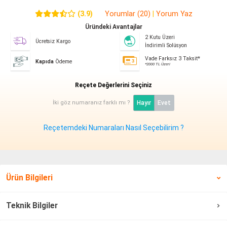
(3.9)
Yorumlar (20)
|
Yorum Yaz
Üründeki Avantajlar
2 Kutu Üzeri
Ücretsiz Kargo
İndirimli Solüsyon
Vade Farksız 3 Taksit*
Kapıda
Ödeme
*2000 TL Üzeri
Reçete Değerlerini Seçiniz
İki göz numaranız farklı mı ?
Hayır
Evet
Reçetemdeki Numaraları Nasıl Seçebilirim ?
Ürün Bilgileri
Teknik Bilgiler