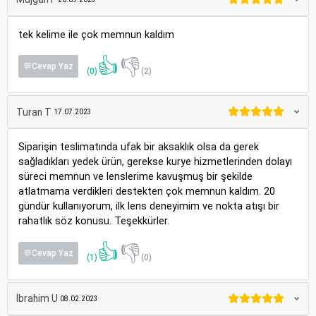
tek kelime ile çok memnun kaldım
👍
👎
💬Cevap Yaz
(0)
(2)
Turan T
17.07.2023
Siparişin teslimatında ufak bir aksaklık olsa da gerek
sağladıkları yedek ürün, gerekse kurye hizmetlerinden dolayı
süreci memnun ve lenslerime kavuşmuş bir şekilde
atlatmama verdikleri destekten çok memnun kaldım. 20
gündür kullanıyorum, ilk lens deneyimim ve nokta atışı bir
rahatlık söz konusu. Teşekkürler.
👍
👎
💬Cevap Yaz
(1)
(0)
İbrahim U
08.02.2023