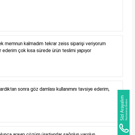
ek memnun kalmadım tekrar zeiss siparişi veriyorum
ederim çok kısa sürede ürün teslimi yapıyor
ardıktan sonra göz damlası kullanımını tavsiye ederim,
 olunca arayıp çözüm üretiyorlar sağolun varolun