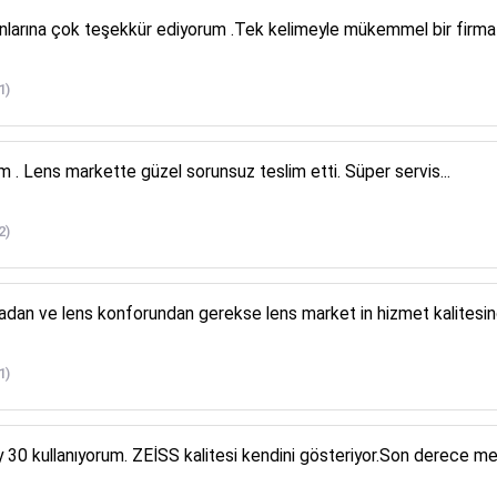
şanlarına çok teşekkür ediyorum .Tek kelimeyle mükemmel bir firma
1)
. Lens markette güzel sorunsuz teslim etti. Süper servis...
2)
kadan ve lens konforundan gerekse lens market in hizmet kalite
1)
ay 30 kullanıyorum. ZEİSS kalitesi kendini gösteriyor.Son derece 