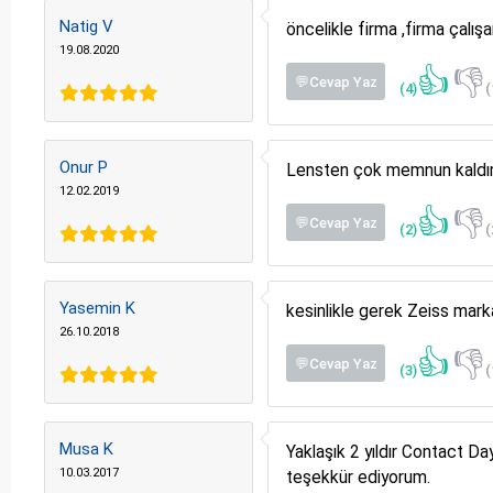
Natig V
öncelikle firma ,firma çalı
19.08.2020
👍
👎
💬Cevap Yaz
(4)
(
Onur P
Lensten çok memnun kaldım 
12.02.2019
👍
👎
💬Cevap Yaz
(2)
(
Yasemin K
kesinlikle gerek Zeiss mar
26.10.2018
👍
👎
💬Cevap Yaz
(3)
(
Musa K
Yaklaşık 2 yıldır Contact D
10.03.2017
teşekkür ediyorum.