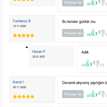
👍
👎
💬Cevap Yaz
(6)
(
Fundanur B
Bu lensler günlük mu
15.11.2020
👍
👎
💬Cevap Yaz
(4)
(
Hasan P
Aylık
22.01.2021
👍
👎
(1)
(1)
Kamil İ
Devamlı alışveriş yaptığım b
05.11.2020
👍
👎
💬Cevap Yaz
(3)
(