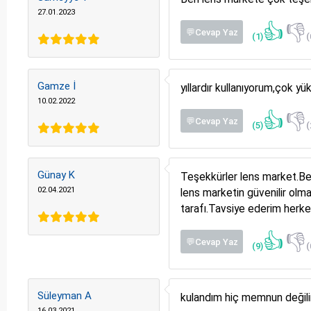
27.01.2023
👍
👎
💬Cevap Yaz
(1)
(
Gamze İ
yıllardır kullanıyorum,çok y
10.02.2022
👍
👎
💬Cevap Yaz
(5)
(
Günay K
Teşekkürler lens market.Ben 
02.04.2021
lens marketin güvenilir olm
tarafı.Tavsiye ederim herk
👍
👎
💬Cevap Yaz
(9)
(
Süleyman A
kulandım hiç memnun değilim
16.03.2021