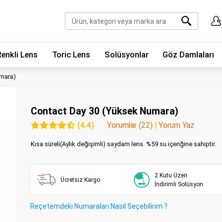
Renkli Lens
Toric Lens
Solüsyonlar
Göz Damlaları
umara)
Contact Day 30 (Yüksek Numara)
(4.4)
Yorumlar (22)
|
Yorum Yaz
Kısa süreli(Aylık değişimli) saydam lens. %59 su içeriğine sahiptir.
2 Kutu Üzeri
Ücretsiz Kargo
İndirimli Solüsyon
Reçetemdeki Numaraları Nasıl Seçebilirim ?