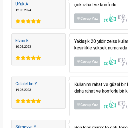
Ufuk A
çok rahat ve konforlu
12.08.2024
👍
👎
💬Cevap Yaz
(1)
(
Elvan E
Yaklaşık 20 yıldır zeiss k
10.05.2023
kesinlikle yüksek numarada
👍
👎
💬Cevap Yaz
(2)
(
Celalettin Y
Kullanımı rahat ve güzel bi
19.03.2023
daha rahat ve konforlu bir k
👍
👎
💬Cevap Yaz
(1)
(
Sümeyye Y
Ben lens markete çok teşekkü