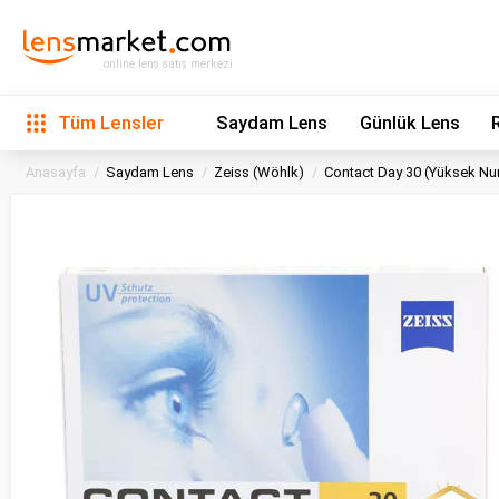
online lens satış merkezi
Tüm Lensler
Saydam Lens
Günlük Lens
Anasayfa
Saydam Lens
Zeiss (Wöhlk)
Contact Day 30 (Yüksek N