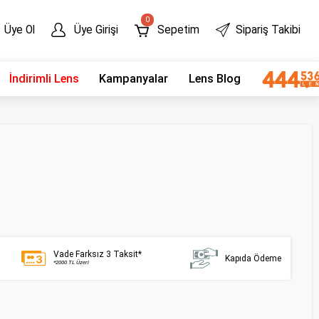
0
Üye Ol
Üye Girişi
Sepetim
Sipariş Takibi
İndirimli Lens
Kampanyalar
Lens Blog
Vade Farksız 3 Taksit*
Kapıda Ödeme
*2000 TL Üzeri