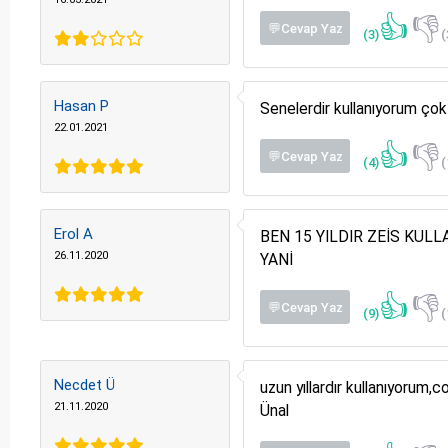
👍
👎
💬Cevap Yaz
(3)
(
Hasan P
Senelerdir kullanıyorum çok
22.01.2021
👍
👎
💬Cevap Yaz
(4)
(
Erol A
BEN 15 YILDIR ZEİS KUL
26.11.2020
YANİ
👍
👎
💬Cevap Yaz
(9)
(
Necdet Ü
uzun yıllardır kullanıyor
21.11.2020
Ünal