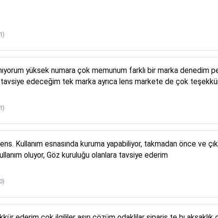
1)
ullanıyorum yüksek numara çok memunum farklı bir marka denedim p
 tavsiye edeceğim tek marka ayrıca lens markete de çok teşekkür 
1)
r lens. Kullanım esnasında kuruma yapabiliyor, takmadan önce ve çık
ullanım oluyor, Göz kuruluğu olanlara tavsiye ederim
0)
r ederim çok ilgililer aşırı çözüm odaklilar sipariş te bı aksaklık