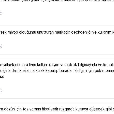
0)
üksek miyop olduğumu unutturan markadır. geçirgenliği ve kullanım 
2)
yülsek numara lens kullanıcısıyım ve üstelik bilgisayarla ve kitapla
adığına dair iknalarına kulak kapatıp buradan aldığım için çok me
ese
0)
 gözün için toz varmış hissi verir rüzgarda kuruyor düşecek gibi 