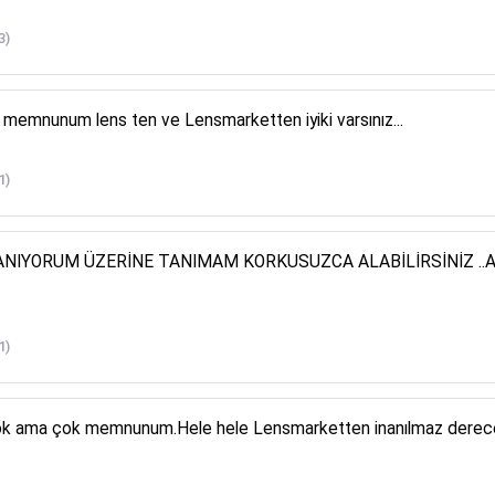
3)
 memnunum lens ten ve Lensmarketten iyiki varsınız...
1)
LANIYORUM ÜZERİNE TANIMAM KORKUSUZCA ALABİLİRSİNİZ .
1)
um,cok ama çok memnunum.Hele hele Lensmarketten inanılmaz dere