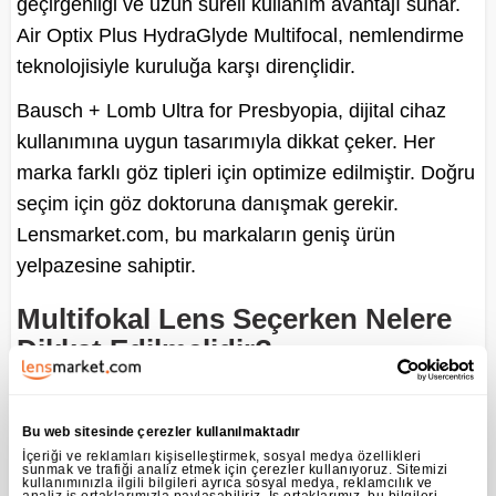
geçirgenliği ve uzun süreli kullanım avantajı sunar.
Air Optix Plus HydraGlyde Multifocal, nemlendirme
teknolojisiyle kuruluğa karşı dirençlidir.
Bausch + Lomb Ultra for Presbyopia, dijital cihaz
kullanımına uygun tasarımıyla dikkat çeker. Her
marka farklı göz tipleri için optimize edilmiştir. Doğru
seçim için göz doktoruna danışmak gerekir.
Lensmarket.com, bu markaların geniş ürün
yelpazesine sahiptir.
Multifokal Lens Seçerken Nelere
Dikkat Edilmelidir?
Göz Yapısına Uygunluk
Her bireyin göz yapısı farklıdır. Bu nedenle lens
Bu web sitesinde çerezler kullanılmaktadır
İçeriği ve reklamları kişiselleştirmek, sosyal medya özellikleri
seçiminde kişisel ölçümler belirleyici olur. Kornea
sunmak ve trafiği analiz etmek için çerezler kullanıyoruz. Sitemizi
kullanımınızla ilgili bilgileri ayrıca sosyal medya, reklamcılık ve
eğimi, göz bebeği çapı ve gözyaşı miktarı dikkate