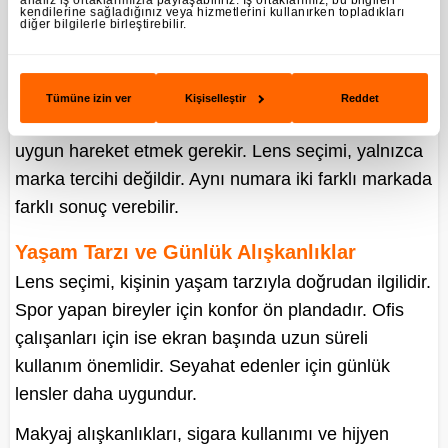
analiz iş ortaklarımızla paylaşabiliriz. İş ortaklarımız, bu bilgileri
kendilerine sağladığınız veya hizmetlerini kullanırken topladıkları
alınmalıdır. Uygun olmayan lens, görüş kalitesini
diğer bilgilerle birleştirebilir.
düşürebilir veya gözde rahatsızlık yaratabilir.
Bazı bireyler için yumuşak lens uygunken, bazıları
Tümüne izin ver
Kişiselleştir
Reddet
için gaz geçirgen lens daha iyi sonuç verir. Reçeteye
uygun hareket etmek gerekir. Lens seçimi, yalnızca
marka tercihi değildir. Aynı numara iki farklı markada
farklı sonuç verebilir.
Yaşam Tarzı ve Günlük Alışkanlıklar
Lens seçimi, kişinin yaşam tarzıyla doğrudan ilgilidir.
Spor yapan bireyler için konfor ön plandadır. Ofis
çalışanları için ise ekran başında uzun süreli
kullanım önemlidir. Seyahat edenler için günlük
lensler daha uygundur.
Makyaj alışkanlıkları, sigara kullanımı ve hijyen