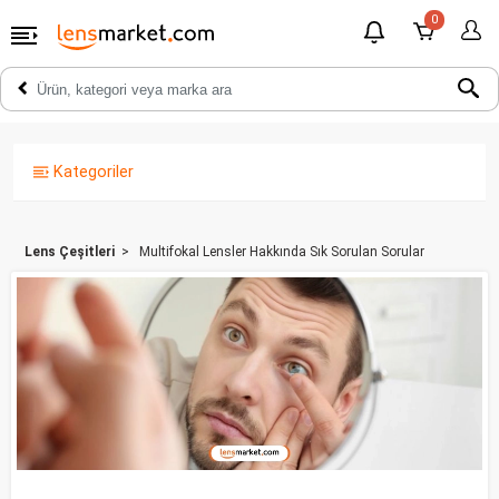
0
Kategoriler
Lens Çeşitleri
Multifokal Lensler Hakkında Sık Sorulan Sorular