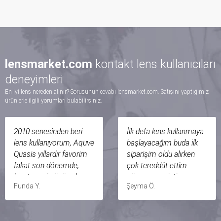
lensmarket.com
kontakt lens kullanıcıları
deneyimleri
En iyi lens nereden alınır? Sorusunun cevabı lensmarket.com. Satışını yaptığımız
ürünlerle ilgili yorumları bulabilirsiniz.
2010 senesinden beri
İlk defa lens kullanmaya
lens kullanıyorum, Aquve
başlayacağım buda ilk
Quasis yıllardır favorim
siparişim oldu alırken
fakat son dönemde,
çok tereddüt ettim
lensten mi gözümden
güvenememiştim ama
Funda Y.
Şeyma Ö.
mi kaynaklı olduğunu
lens market çok fazla
bilemediğim şekilde
ilgili bir sayfa kargom 2
gözlerim kaşınmaya ve
gün içinde elime ulaştı 2