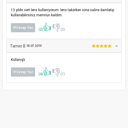
13 yildir sert lens kullaniyorum. lens takarken icine saline damlatip
kullanabilirsiniz.memnun kaldim.
👍
👎
💬Cevap Yaz
(2)
(2)
Tamer B
18.07.2019
Kullanışlı
👍
👎
💬Cevap Yaz
(4)
(1)