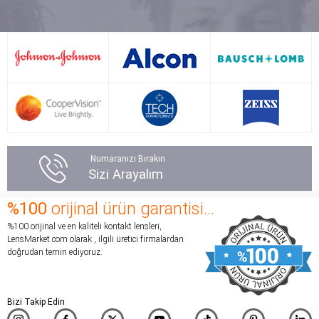
lensi atmaya
kutu sipariş ettiğim için
başladı.Yaklaşık bir ay..
solüsyonu hediye ettiler
lazer ameliyatı olmayı
solüsyonun içinde lens
düşünmeye kadar gitti
kutusu da vardı almama
bu durum. Sonra lensi
gerek kalmadı şuan
yenilemek istedim,
tekrardan lensimi gerekli
@lensmarekete girince
eşyalarımı burdan almayı
Transitions gördüm ve
planlıyorum benim gibi
yorumları okudum.
tereddüt eden varsa
Denemek istedim ancak
kesinlikle tereddüt
Numaranızı Bırakın
bazı yorumlara bakınca
etmesin ben kesinlikle
Sizi Arayalım
yanma vb. olursa diye
tavsiye ediyorum
korktum. Gözlerim
çevreme de tavsiye
%100
orijinal ürün garantisi...
oldukça hassas bir
edeceğim lensi şuanda
%100 orijinal ve en kaliteli kontakt lensleri,
dönemden geçiyor,
kullanmadım ama
LensMarket.com olarak , ilgili üretici firmalardan
alerjik bünyeye de
kullandıktan 1 hafta
doğrudan temin ediyoruz.
sahibim. Sonuç:
sonra yorumlarımı
İnanılmaz güzell.
sizlerlen paylaşacagım
Korktuğum gibi değilmiş,
Bizi Takip Edin
takma anında çok hafif