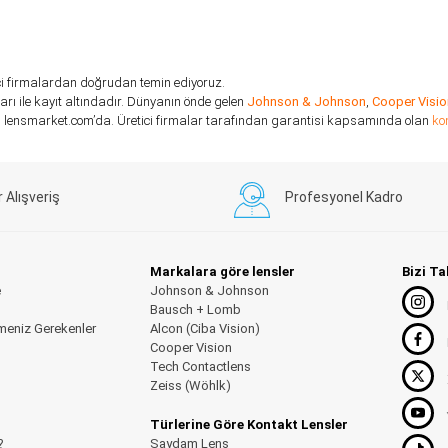
etici firmalardan doğrudan temin ediyoruz.
ı ile kayıt altındadır. Dünyanın önde gelen
Johnson & Johnson
,
Cooper Visio
arı, lensmarket.com’da. Üretici firmalar tarafından garantisi kapsamında olan
ko
r Alışveriş
Profesyonel Kadro
Markalara göre lensler
Bizi Ta
e
Johnson & Johnson
Bausch + Lomb
meniz Gerekenler
Alcon (Ciba Vision)
Cooper Vision
Tech Contactlens
Zeiss (Wöhlk)
Türlerine Göre Kontakt Lensler
?
Saydam Lens