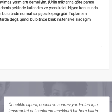
yılmaz yarım artı demeliyim. (Ürün miktarına göre parası
damla şeklinde kullandım ve yarısı kaldı. Hijyen konusunda
gibi bu üründe normal su şişesi kapağı gibi. Toplamam
tarda değil. Şimdi bu bitince blink instensive alacağım
Öncelikle sipariş öncesi ve sonrası yardımları için
lensmarket çalışanlarına teşekkürü bir borç bilirim.