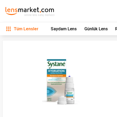
online lens satış merkezi
Tüm Lensler
Saydam Lens
Günlük Lens