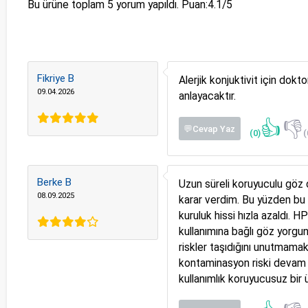
Bu ürüne toplam
5
yorum yapıldı. Puan:
4.1
/5
Fikriye B
Alerjik konjuktivit için dok
09.04.2026
anlayacaktır.
👍
👎
💬Cevap Yaz
(0)
(
Berke B
Uzun süreli koruyuculu göz 
08.09.2025
karar verdim. Bu yüzden bu 
kuruluk hissi hızla azaldı. 
kullanımına bağlı göz yorgu
riskler taşıdığını unutmamak
kontaminasyon riski devam e
kullanımlık koruyucusuz bir