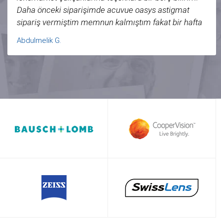
Daha önceki siparişimde acuvue oasys astigmat
sipariş vermiştim memnun kalmıştım fakat bir hafta
sonra lenste netlik düşüyor akşamları trafikte ve
Abdulmelik G.
işyerinde bilgisayar başında sıkıntı yaşıyordum.
Aslında en başından Biofinity Toric kullanıyordum
fakat stokta olmadığı için acuvue sipariş geçmiştik.
Biofinity geldiğimizde oldukça ince ve netlik kalite
mükemmel ötesi ve gözde neredeyse kendini
hissettirmiyor. Tabi lens kişinin göz yapısına göre
değişir fakat benim göz yapıma en uygun lens bu
oldukça memnunum eğer elinizde bulunan lensten
memnun değilseniz bu lense bakmanızı tavsiye
ederim.