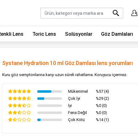
Renkli Lens
Toric Lens
Solüsyonlar
Göz Damlaları
Systane Hydration 10 ml Göz Damlası lens yorumları
Kuru göz semptonlarına karşı uzun süreli rahatlama. Koruyucu içermez.
Mükemmel
%57 (4)
Çok İyi
%29 (2)
İyi
%0 (0)
Fena Değil
%0 (0)
Çok Kötü
%14 (1)