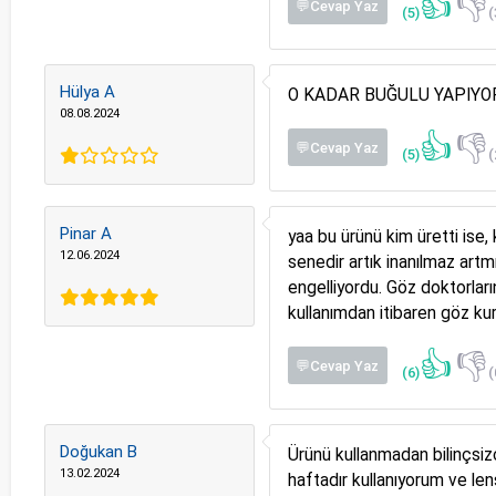
👍
👎
💬Cevap Yaz
(5)
(
Hülya A
O KADAR BUĞULU YAPIYO
08.08.2024
👍
👎
💬Cevap Yaz
(5)
(
Pinar A
yaa bu ürünü kim üretti ise,
12.06.2024
senedir artık inanılmaz artm
engelliyordu. Göz doktorlar
kullanımdan itibaren göz ku
👍
👎
💬Cevap Yaz
(6)
(
Doğukan B
Ürünü kullanmadan bilinçsi
13.02.2024
haftadır kullanıyorum ve len