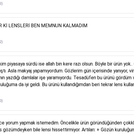
3)
R Kİ LENSLERİ BEN MEMNUN KALMADIM
2)
 kim piyasaya sürdü ise allah bin kere razı olsun. Böyle bir ürün y
ıştı. Asla makyaj yapamıyordum. Gözlerim gün içerisinde yanıyor, v
ının yazdığı damlalar işe yaramıyordu. Tesadüfen bu ürünü gördüm ve
ruluğuma da iyi geldi. Bu ürünü kullandığımdan beri tekrar lens ku
0)
zce yorum yapmak istemedim. Öncelikle ürün göründüğünden çokkk 
s gözümdeyken bile lensi hissettirmiyor. Artıları: + Gözün kuruluğu