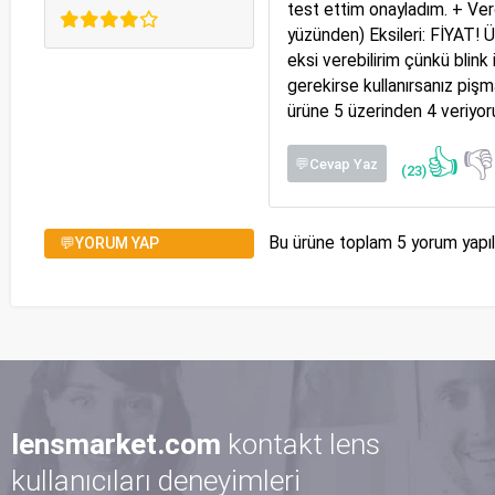
test ettim onayladım. + Ver
yüzünden) Eksileri: FİYAT! 
eksi verebilirim çünkü blink
gerekirse kullanırsanız pişm
ürüne 5 üzerinden 4 veriyo
👍

💬Cevap Yaz
(23)
Bu ürüne toplam 5 yorum yapı
💬YORUM YAP
lensmarket.com
kontakt lens
Acuvue oasys ve air optix kullanmis biri olarak şunu
kullanıcıları deneyimleri
söylüyorum yok böyle bir lens.kesinlikle biofinity