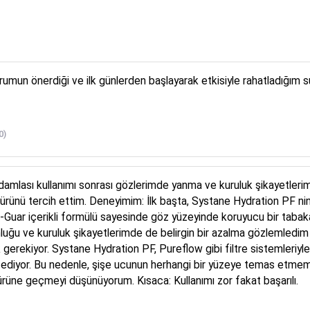
torumun önerdiği ve ilk günlerden başlayarak etkisiyle rahatladığım s
0)
damlası kullanımı sonrası gözlerimde yanma ve kuruluk şikayetleri
ürünü tercih ettim. Deneyimim: İlk başta, Systane Hydration PF nin
HP-Guar içerikli formülü sayesinde göz yüzeyinde koruyucu bir tabaka 
nluğu ve kuruluk şikayetlerimde de belirgin bir azalma gözlemledim 
 gerekiyor. Systane Hydration PF, Pureflow gibi filtre sistemleriyl
diyor. Bu nedenle, şişe ucunun herhangi bir yüzeye temas etmemesi
 ürüne geçmeyi düşünüyorum. Kısaca: Kullanımı zor fakat başarılı.