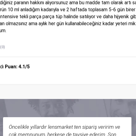
diğiniz paranın hakkını alıyorsunuz ama bu madde tam olarak artı sa
Ürün 10 ml anladığım kadarıyla ve 2 haftada toplasam 5-6 gün birer 
 intensive tekli parça parça tüp halinde satılıyor ve daha hijyenik 
an olmazsınız ama aylık her gün kullanabileceğiniz kadar yeteri mik
rum.

(0)
ldı
Puan: 4.1/5
Öncelikle yıllardır lensmarket ten sipariş veririm ve
çok memnunum, herkese de tavsiye ederim. Son