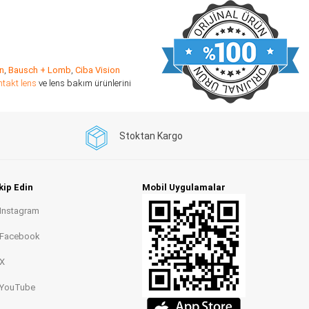
n
,
Bausch + Lomb
,
Ciba Vision
ntakt lens
ve lens bakım ürünlerini
Stoktan Kargo
kip Edin
Mobil Uygulamalar
Instagram
Facebook
X
YouTube