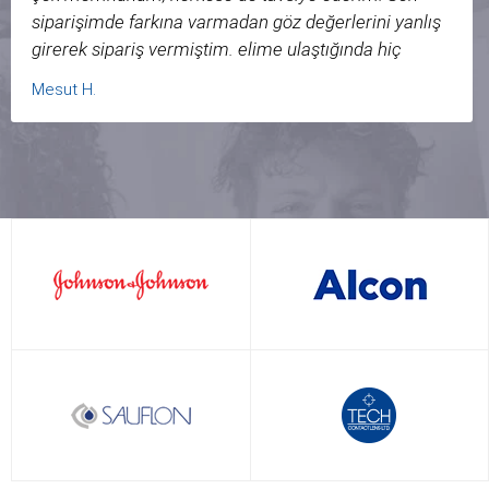
siparişimde farkına varmadan göz değerlerini yanlış
girerek sipariş vermiştim. elime ulaştığında hiç
dikkat etmeden çıkarıp gözüme takıp bulanık
Mesut H.
gördüğümü anlayınca o zaman farkettim yanlış
olduğunu. Konuyu lensmarket.com a bildirdim
anında dönüş yaptılar hatanın benden kaynaklı
olmasına rağmen lensleri değiştirip doğru değerdeki
lensleri gönderdiler. gerçekten herkese de tavsiye
ederim gerek fiyat, gerek kalite, gerekse müşteri
memnuniyeti açısından 1 numara. Çok teşekkür
ederim