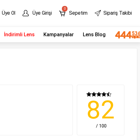
0
Üye Ol
Üye Girişi
Sepetim
Sipariş Takibi
İndirimli Lens
Kampanyalar
Lens Blog
82
/ 100