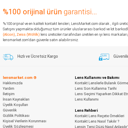
%100 orijinal ürün
garantisi...
%100 orijinal ve en kaliteli kontakt lensleri, LensMarket.com olarak , ilgili ür
Satışını yapmakta olduğumuz tüm ürünler uluslararası barkod ve lot barkodlar
(Alcon)
,
Zeiss (Wöhlk)
lens üreticileri tarafından üretilen en iyi lens markal
lensmarket.com’dan güvenle satın alabilirsiniz.
Hızlı ve Ücretsiz Kargo
Güvenili
lensmarket.com ®
Lens Kullanımı ve Bakımı
Hakkımızda
Kontakt Lenslerle Bulanık Görm
Yardım
Lens Son Kullanma Tarihi
İletişim
Lens Seçimi Yaparken Dikkat Et
İnsan Kaynakları
Lens Kullanımı
Üyelik Koşulları
Güvenlik
Lens Rehberi
Gizlilik Politikası
Kontakt Lens Reçete Örnekleri
Kişisel Verilerin Korunması
Kontakt Lens Nasıl Takılır ?
Üyelik Sözleşmesi
Lensin Tersi Düzü Nasıl Anlaşılır