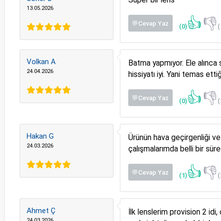
13.05.2026
👍
👎
💬Cevap Yaz
(0)
(
Volkan A
Batma yapmıyor. Ele alınca
24.04.2026
hissiyatı iyi. Yani temas etti
👍
👎
💬Cevap Yaz
(0)
(
Hakan G
Ürünün hava geçirgenliği ve 
24.03.2026
çalışmalarımda belli bir sür
👍
👎
💬Cevap Yaz
(1)
(
Ahmet Ç
İlk lenslerim provision 2 id
24.03.2026