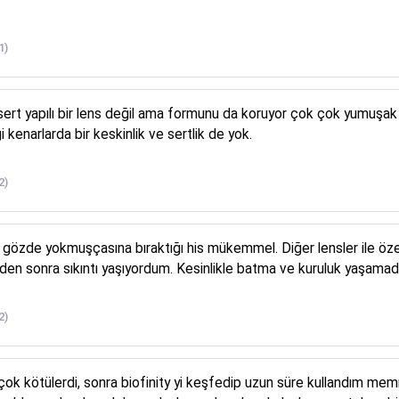
1)
 sert yapılı bir lens değil ama formunu da koruyor çok çok yumuşa
ği kenarlarda bir keskinlik ve sertlik de yok.
2)
gözde yokmuşçasına bıraktığı his mükemmel. Diğer lensler ile özell
eden sonra sıkıntı yaşıyordum. Kesinlikle batma ve kuruluk yaşamadı
2)
i, çok kötülerdi, sonra biofinity yi keşfedip uzun süre kullandım m