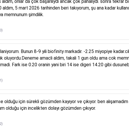
ns aldım, onlar da çok başarılıydı ancak çok pahalıydı. sonra tekrar 
0 aldım, 5 mart 2026 tarihinden beri takıyorum, şu ana kadar kulland
ya memnunum şimdilik.
0)
ullaniyorum. Bunun 8-9 yili biofinity markadir. -2.25 miyopiye kadar
k oluyordu.Deneme amacli aldim, takali 1 gun oldu ama cok memnunum
madi. Fark ise 0.20 oranin yani biri 14 ise digeri 14.20 gibi dusunebil
1)
ce olduğu için sürekli gözümden kayıyor ve çıkıyor. ben alışamadım 
m olduğu için incelikten dolayı gözümden çıkıyor.
2)