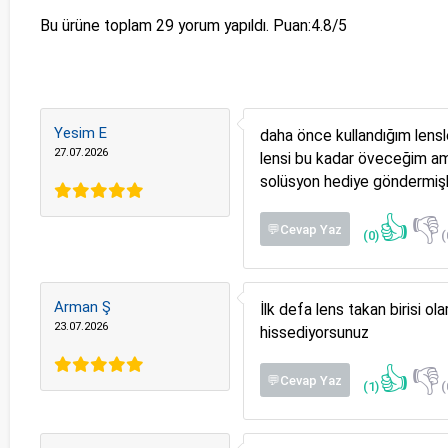
Bu ürüne toplam
29
yorum yapıldı. Puan:
4.8
/5
Yesim E
daha önce kullandığım lens
27.07.2026
lensi bu kadar öveceğim am
solüsyon hediye göndermişle
👍
👎
💬Cevap Yaz
(0)
(
Arman Ş
İlk defa lens takan birisi o
23.07.2026
hissediyorsunuz
👍
👎
💬Cevap Yaz
(1)
(