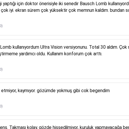
rji yaptığı için doktor önerisiyle iki senedir Bausch Lomb kullanıy
çok iyi. ekran sürem çok yüksektir çok memnun kaldım. bundan sonr
0)
omb kullanıyordum Ultra Vision versiyonunu. Total 30 aldım. Çok
iştirmeme yardımcı oldu. Kullanım konforum çok arttı.
0)
tsız etmiyor, kaymıyor. gözümde yokmuş gibi cok begendim
0)
i lens. Takması kolay, gözde hissedilmiyor, kuruluk yapmayacağa ben