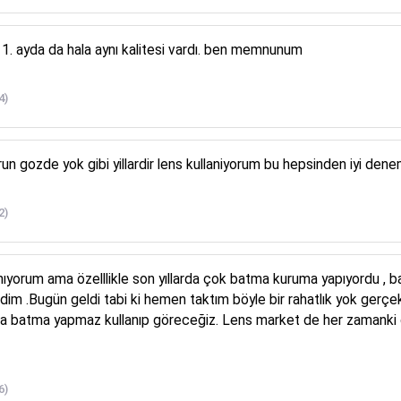
bi 1. ayda da hala aynı kalitesi vardı. ben memnunum
4)
n gozde yok gibi yillardir lens kullaniyorum bu hepsinden iyi denem
2)
anıyorum ama özelllikle son yıllarda çok batma kuruma yapıyordu , 
dim .Bugün geldi tabi ki hemen taktım böyle bir rahatlık yok gerç
a batma yapmaz kullanıp göreceğiz. Lens market de her zamanki gib
6)