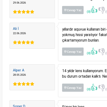
29.06.2026
👍
👎
💬Cevap Yaz
(0)
(
Ali İ
yıllardır aquvue kullanan bi
22.06.2026
yokmuş hissi yaratıyor faka
çıkartamıyorum bunları.
👍
👎
💬Cevap Yaz
(0)
(
Alper A
14 yıldır lens kullanıyorum.
28.05.2026
bu durum ortadan kalktı. N
👍
👎
💬Cevap Yaz
(0)
(
Soner D
Süper bir lens