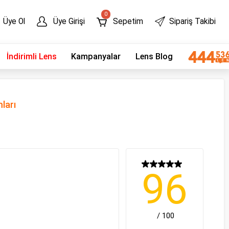
0
Üye Ol
Üye Girişi
Sepetim
Sipariş Takibi
İndirimli Lens
Kampanyalar
Lens Blog
mları
96
/ 100