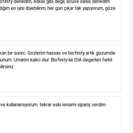
biofinity denedim, eskisi gibi değil, acuve oasis denedim
ığım en iyisi diyebilirim, her gün çıkar tak yapıyorum, göze
.cikan bir surec. Gozlerim hassas ve biofinity artik gozumde
. Umarim kalici olur. Biofinity ile DIA degerleri farkli
irsiniz.
ve kullanamıyorum. tekrar eski lensimi sipariş verdim.