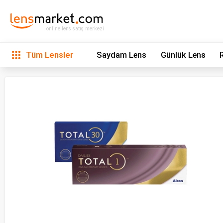
online lens satış merkezi
Tüm Lensler
Saydam Lens
Günlük Lens