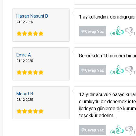
Hasan Nasuhi B
1 ay kullandım. denildiği gi
24.12.2025
👍
👎
💬Cevap Yaz
(4)
(
Emre A
Gercekden 10 numara bir uru
04.12.2025
👍
👎
💬Cevap Yaz
(3)
(
Mesut B
12 yıldır acuvue oasys kull
03.12.2025
olumluydu bir denemek iste
ilerleyen günlerde de kurum
teşekkür ederim .
👍
👎
💬Cevap Yaz
(4)
(