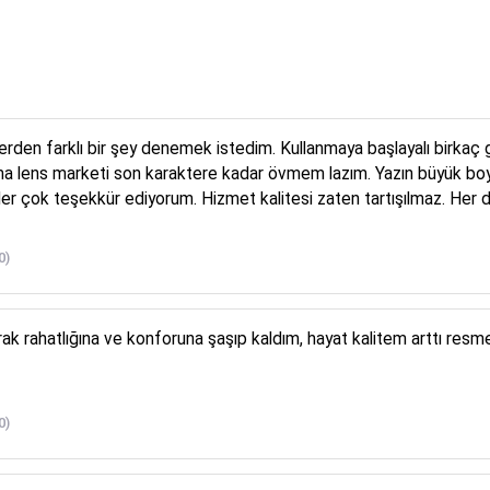
lerden farklı bir şey denemek istedim. Kullanmaya başlayalı birka
a lens marketi son karaktere kadar övmem lazım. Yazın büyük boy
r çok teşekkür ediyorum. Hizmet kalitesi zaten tartışılmaz. Her 
0)
larak rahatlığına ve konforuna şaşıp kaldım, hayat kalitem arttı re
0)