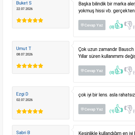
Buket S
Başka bilindik bir marka ale
22.07.2026
yokmuş hissi vb. gerçekten 
👍
👎
💬Cevap Yaz
(0)
(
Umut T
Çok uzun zamandır Bausch L
08.07.2026
Yıllar süren kullanımımı değ
👍
👎
💬Cevap Yaz
(0)
(
Ezgi D
çok iyi bir lens. asla raha
02.07.2026
👍
👎
💬Cevap Yaz
(1)
(
Sabri B
Kesinlikle kullandığım en iy