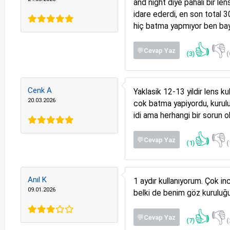
and night diye pahalı bir le
idare ederdi, en son total 3
hiç batma yapmıyor ben ba
👍
👎
💬Cevap Yaz
(3)
(
Cenk A
Yaklasik 12-13 yildir lens k
20.03.2026
cok batma yapiyordu, kurulu
idi ama herhangi bir sorun ol
👍
👎
💬Cevap Yaz
(1)
(
Anıl K
1 aydır kullanıyorum. Çok in
09.01.2026
belki de benim göz kuruluğu
👍
👎
💬Cevap Yaz
(7)
(