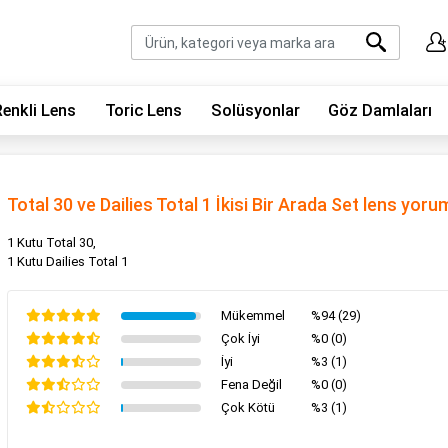
Renkli Lens
Toric Lens
Solüsyonlar
Göz Damlaları
Total 30 ve Dailies Total 1 İkisi Bir Arada Set lens yoru
1 Kutu Total 30,
1 Kutu Dailies Total 1
Mükemmel
%94 (29)
Çok İyi
%0 (0)
İyi
%3 (1)
Fena Değil
%0 (0)
Çok Kötü
%3 (1)