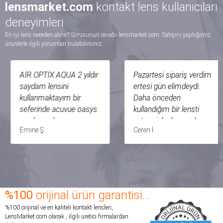
lensmarket.com
kontakt lens kullanıcıları
deneyimleri
En iyi lens nereden alınır? Sorusunun cevabı lensmarket.com. Satışını yaptığımız
ürünlerle ilgili yorumları bulabilirsiniz.
AİR OPTİX AQUA 2 yıldır
Pazartesi sipariş verdim
saydam lensini
ertesi gün elimdeydi.
kullanmaktayım bir
Daha önceden
seferinde acuvue oasys
kullandığım bir lensti
markasından
zaten risk almamak
Emine Ş.
Ceren İ.
kullanmıştım fakat o
adına tekrar aynı marka
kadar inceydiki en ufak
sipariş ettim. Bu sitede
gözüme dokunuşumda
ilk siparişimdi hatta
çıkıp düşebiliyor ve
internetten ilk defa lens
sürekli batma hissi
aldım fakat harika bir
yaşatıyordu. fakat air
satın alma deneyimi
%100
orijinal ürün garantisi...
optik aqua gözümde
yaşadım. Herhangi bir
%100 orijinal ve en kaliteli kontakt lensleri,
varlığını hissetmediğim
tereddütüm olmadı
LensMarket.com olarak , ilgili üretici firmalardan