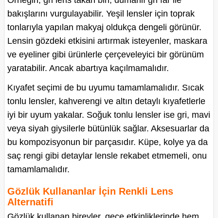
Örneğin, gri lens takan biri, dumanlı gri far ile
bakışlarını vurgulayabilir. Yeşil lensler için toprak
tonlarıyla yapılan makyaj oldukça dengeli görünür.
Lensin gözdeki etkisini artırmak isteyenler, maskara
ve eyeliner gibi ürünlerle çerçeveleyici bir görünüm
yaratabilir. Ancak abartıya kaçılmamalıdır.
Kıyafet seçimi de bu uyumu tamamlamalıdır. Sıcak
tonlu lensler, kahverengi ve altın detaylı kıyafetlerle
iyi bir uyum yakalar. Soğuk tonlu lensler ise gri, mavi
veya siyah giysilerle bütünlük sağlar. Aksesuarlar da
bu kompozisyonun bir parçasıdır. Küpe, kolye ya da
saç rengi gibi detaylar lensle rekabet etmemeli, onu
tamamlamalıdır.
Gözlük Kullananlar İçin Renkli Lens
Alternatifi
Gözlük kullanan bireyler, gece etkinliklerinde hem