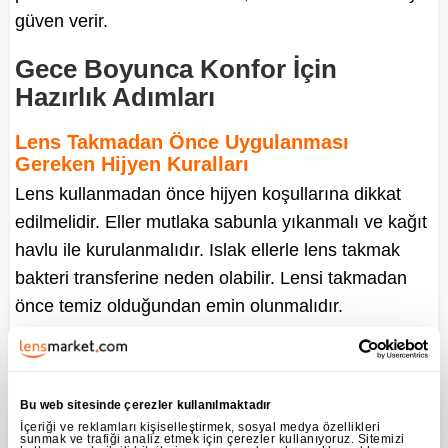
güven verir.
Gece Boyunca Konfor İçin
Hazırlık Adımları
Lens Takmadan Önce Uygulanması
Gereken Hijyen Kuralları
Lens kullanmadan önce hijyen koşullarına dikkat
edilmelidir. Eller mutlaka sabunla yıkanmalı ve kağıt
havlu ile kurulanmalıdır. Islak ellerle lens takmak
bakteri transferine neden olabilir. Lensi takmadan
önce temiz olduğundan emin olunmalıdır.
Lens solüsyonu taze olmalı ve lens, solüsyonda en
az altı saat bekletilmiş olmalıdır. Gözle teması
sağlayan her yüzey steril tutulmalıdır. Göz makyajı
Bu web sitesinde çerezler kullanılmaktadır
İçeriği ve reklamları kişiselleştirmek, sosyal medya özellikleri
öncesinde lens takılmalı, böylece makyaj ürünleri
sunmak ve trafiği analiz etmek için çerezler kullanıyoruz. Sitemizi