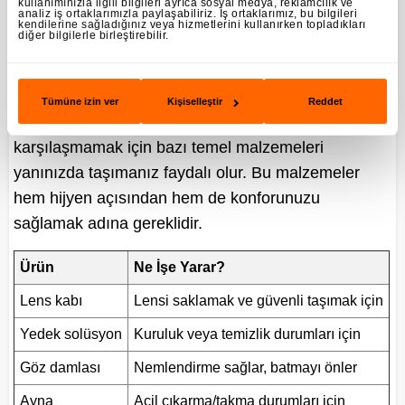
kullanımınızla ilgili bilgileri ayrıca sosyal medya, reklamcılık ve
lens yüzeyine bulaşmaz. Bu adımlar, gece boyu
analiz iş ortaklarımızla paylaşabiliriz. İş ortaklarımız, bu bilgileri
kendilerine sağladığınız veya hizmetlerini kullanırken topladıkları
konforlu bir kullanım için önemlidir.
diğer bilgilerle birleştirebilir.
Yanınızda Taşımanız Gereken Lens Bakım
Malzemeleri
Tümüne izin ver
Kişiselleştir
Reddet
Gece etkinliklerinde beklenmeyen durumlarla
karşılaşmamak için bazı temel malzemeleri
yanınızda taşımanız faydalı olur. Bu malzemeler
hem hijyen açısından hem de konforunuzu
sağlamak adına gereklidir.
Ürün
Ne İşe Yarar?
Lens kabı
Lensi saklamak ve güvenli taşımak için
Yedek solüsyon
Kuruluk veya temizlik durumları için
Göz damlası
Nemlendirme sağlar, batmayı önler
Ayna
Acil çıkarma/takma durumları için