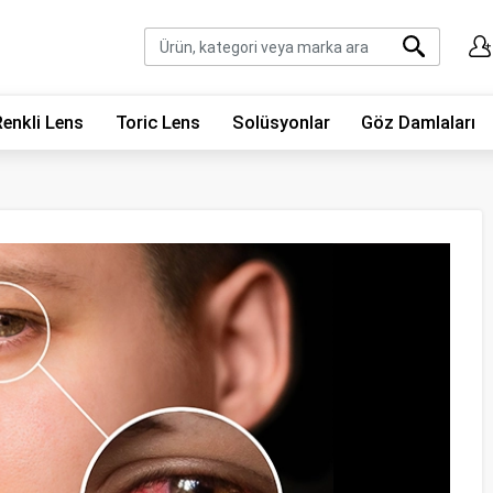
Renkli Lens
Toric Lens
Solüsyonlar
Göz Damlaları