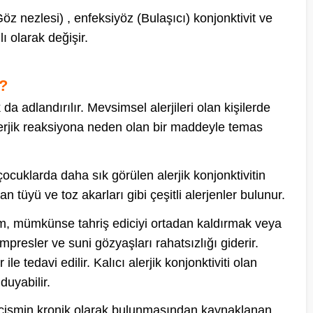
(Göz nezlesi) , enfeksiyöz (Bulaşıcı) konjonktivit ve
ı olarak değişir.
 ?
da adlandırılır. Mevsimsel alerjileri olan kişilerde
alerjik reaksiyona neden olan bir maddeyle temas
 çocuklarda daha sık görülen alerjik konjonktivitin
n tüyü ve toz akarları gibi çeşitli alerjenler bulunur.
adım, mümkünse tahriş ediciyi ortadan kaldırmak veya
resler ve suni gözyaşları rahatsızlığı giderir.
le tedavi edilir. Kalıcı alerjik konjonktiviti olan
duyabilir.
 cismin kronik olarak bulunmasından kaynaklanan