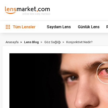
online lens satış merkezi
Tüm Lensler
Saydam Lens
Günlük Lens
Anasayfa
Lens Blog
Göz Sağlığı
Konjonktivit Nedir?