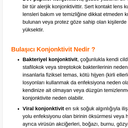
bir tür alerjik konjonktivittir. Sert kontakt len
lensleri bakım ve temizliğine dikkat etmeden k
bulunan veya protez göze sahip olan kişilerde 
yüksektir.
Bulaşıcı Konjonktivit Nedir ?
Bakteriyel konjonktivit
, çoğunlukla kendi ci
stafilokok veya streptokok bakterilerinin neden
insanlarla fiziksel temas, kötü hijyen (kirli el
losyonları kullanmak da enfeksiyona neden ol
kendinize ait olmayan veya düzgün temizlenme
konjonktivite neden olabilir.
Viral konjonktivit
en sık soğuk algınlığıyla il
yolu enfeksiyonu olan birinin öksürmesi veya ha
ayrıca virüsün akciğerleri, boğazı, burnu, gözy