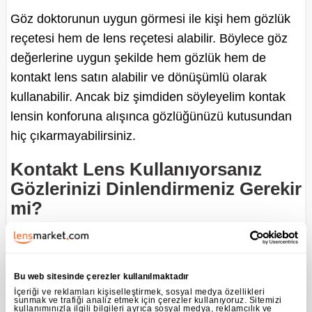
Göz doktorunun uygun görmesi ile kişi hem gözlük
reçetesi hem de lens reçetesi alabilir. Böylece göz
değerlerine uygun şekilde hem gözlük hem de
kontakt lens satın alabilir ve dönüşümlü olarak
kullanabilir. Ancak biz şimdiden söyleyelim kontak
lensin konforuna alışınca gözlüğünüzü kutusundan
hiç çıkarmayabilirsiniz.
Kontakt Lens Kullanıyorsanız
Gözlerinizi Dinlendirmeniz Gerekir
mi?
Eğer doktorunuz aksini önermiyorsa düzenli olarak
her gün kontakt lens kullanabilirsiniz. Lens
reçetenizde yer alan özelliklere sahip lens satın alıp,
Bu web sitesinde çerezler kullanılmaktadır
doktorunuzun ve lens üretici firmasının önerdiği
İçeriği ve reklamları kişiselleştirmek, sosyal medya özellikleri
sunmak ve trafiği analiz etmek için çerezler kullanıyoruz. Sitemizi
kullanımınızla ilgili bilgileri ayrıca sosyal medya, reklamcılık ve