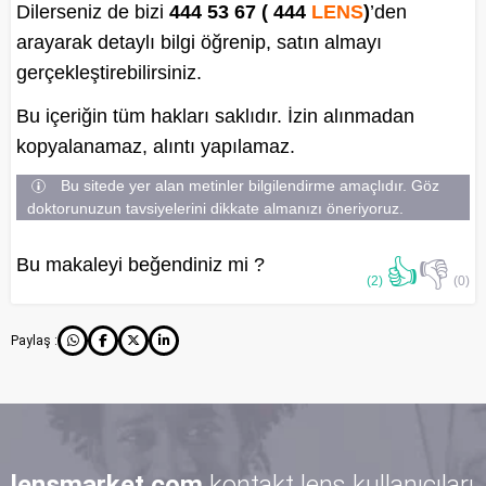
Dilerseniz de bizi
444 53 67 ( 444
LENS
)
’den
arayarak detaylı bilgi öğrenip, satın almayı
gerçekleştirebilirsiniz.
Bu içeriğin tüm hakları saklıdır. İzin alınmadan
kopyalanamaz, alıntı yapılamaz.
Bu sitede yer alan metinler bilgilendirme amaçlıdır. Göz
doktorunuzun tavsiyelerini dikkate almanızı öneriyoruz.
Bu makaleyi beğendiniz mi ?
👍
👎
(2)
(0)
Paylaş :
lensmarket.com
kontakt lens kullanıcıları