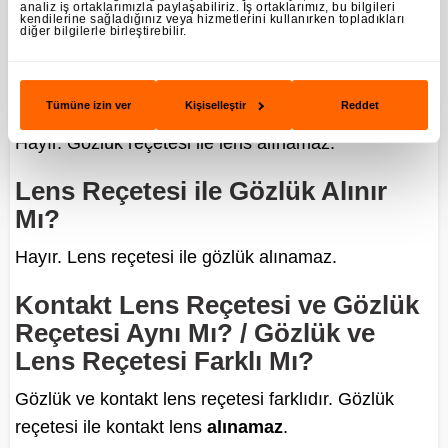
şekilde lensi kullandığınız sürece, düzenli olarak
analiz iş ortaklarımızla paylaşabiliriz. İş ortaklarımız, bu bilgileri
kendilerine sağladığınız veya hizmetlerini kullanırken topladıkları
lens kullanmanızın bir sakıncası bulunmamaktadır.
diğer bilgilerle birleştirebilir.
Gözlük Reçetesi ile Lens Alınabilir
mi?
Tümüne izin ver
Kişiselleştir
Reddet
Hayır. Gözlük reçetesi ile lens alınamaz.
Lens Reçetesi ile Gözlük Alınır
Mı?
Hayır. Lens reçetesi ile gözlük alınamaz.
Kontakt Lens Reçetesi ve Gözlük
Reçetesi Aynı Mı? / Gözlük ve
Lens Reçetesi Farklı Mı?
Gözlük ve kontakt lens reçetesi farklıdır. Gözlük
reçetesi ile kontakt lens
alınamaz
.