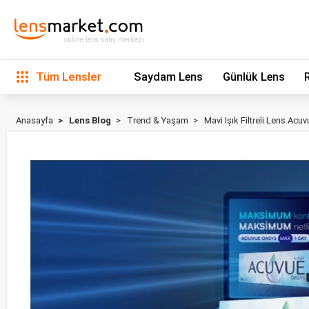
online lens satış merkezi
Tüm Lensler
Saydam Lens
Günlük Lens
Anasayfa
Lens Blog
Trend & Yaşam
Mavi Işık Filtreli Lens Ac