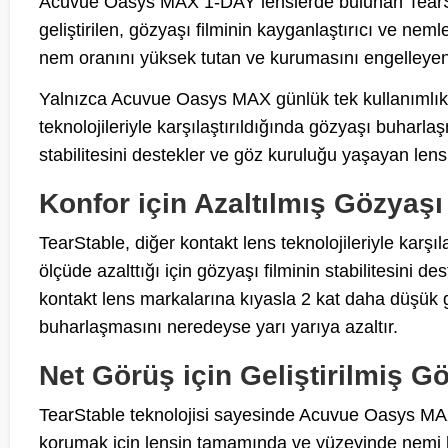
Acuvue Oasys MAX 1-DAY lenslerde bulunan TearSt
geliştirilen, gözyaşı filminin kayganlaştırıcı ve nemle
nem oranını yüksek tutan ve kurumasını engelleyen b
Yalnızca Acuvue Oasys MAX günlük tek kullanımlık 
teknolojileriyle karşılaştırıldığında gözyaşı buharla
stabilitesini destekler ve göz kuruluğu yaşayan lens 
Konfor için Azaltılmış Gözyaş
TearStable, diğer kontakt lens teknolojileriyle karş
ölçüde azalttığı için gözyaşı filminin stabilitesini
kontakt lens markalarına kıyasla 2 kat daha düşük
buharlaşmasını neredeyse yarı yarıya azaltır.
Net Görüş için Geliştirilmiş Gö
TearStable teknolojisi sayesinde Acuvue Oasys MA
korumak için lensin tamamında ve yüzeyinde nemi 