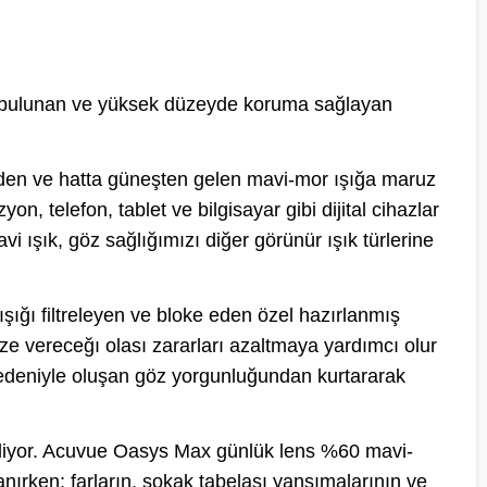
de bulunan ve yüksek düzeyde koruma sağlayan
erden ve hatta güneşten gelen mavi-mor ışığa maruz
on, telefon, tablet ve bilgisayar gibi dijital cihazlar
i ışık, göz sağlığımızı diğer görünür ışık türlerine
ışığı filtreleyen ve bloke eden özel hazırlanmış
nize vereceğı olası zararları azaltmaya yardımcı olur
nedeniyle oluşan göz yorgunluğundan kurtararak
ebiliyor. Acuvue Oasys Max günlük lens %60 mavi-
llanırken; farların, sokak tabelası yansımalarının ve