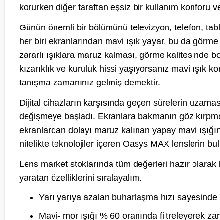
korurken diğer taraftan eşsiz bir kullanım konforu v
Günün önemli bir bölümünü televizyon, telefon, tabl
her biri ekranlarından mavi ışık yayar, bu da görme
zararlı ışıklara maruz kalması, görme kalitesinde bo
kızarıklık ve kuruluk hissi yaşıyorsanız mavi ışık 
tanışma zamanınız gelmiş demektir.
Dijital cihazların karşısında geçen sürelerin uzamasıy
değişmeye başladı. Ekranlara bakmanın göz kırpma s
ekranlardan dolayı maruz kalınan yapay mavi ışığın
nitelikte teknolojiler içeren Oasys MAX lenslerin bul
Lens market stoklarında tüm değerleri hazır olara
yaratan özelliklerini sıralayalım.
Yarı yarıya azalan buharlaşma hızı sayesind
Mavi- mor ışığı % 60 oranında filtreleyerek zar