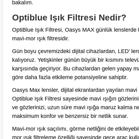
bakalım.
Optiblue Işık Filtresi Nedir?
OptiBlue Işık Filtresi, Oasys MAX günlük lensler
mavi-mor ışık filtresidir.
Gün boyu çevremizdeki dijital cihazlardan, LED' l
kalıyoruz. Yetişkinler günün büyük bir kısmını televizy
karşısında geçiriyor. Bu cihazlardan gelen yapay mav
göre daha fazla etkileme potansiyeline sahiptir.
Oasys Max lensler, dijital ekranlardan yayılan mavi 
Optiblue Işık Filtresi sayesinde mavi ışığın gözleri
ve gözlerinizi, uzun süre mavi ışığa maruz kalma 
maksimum konfor ve benzersiz bir netlik sunar.
Mavi-mor ışık saçılımı, görme netliğini de etkiley
mor ışık filtreleme özelliği sayesinde gece araç ku