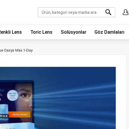
Renkli Lens
Toric Lens
Solüsyonlar
Göz Damlaları
uvue Oasys Max 1-Day