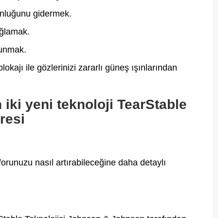
gunluğunu gidermek.
ağlamak.
sunmak.
jı ile gözlerinizi zararlı güneş ışınlarından
iki yeni teknoloji TearStable
tresi
forunuzu nasıl artırabileceğine daha detaylı