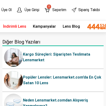
0
Üye Ol
Üye Girişi
Sepetim
Sipariş Takibi
İndirimli Lens
Kampanyalar
Lens Blog
Diğer Blog Yazıları
Kargo Süreçleri: Siparişten Teslimata
Lensmarket
Popüler Lensler: Lensmarket.com’da En Çok
Satan 10 Lens
Neden Lensmarket.comdan Alışveriş
Yapmalısınız?