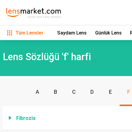
online lens satış merkezi
Tüm Lensler
Saydam Lens
Günlük Lens
Lens Sözlüğü 'f' harfi
A
B
C
D
E
F
Fibrozis