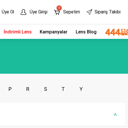
0
Üye Ol
Üye Girişi
Sepetim
Sipariş Takibi
İndirimli Lens
Kampanyalar
Lens Blog
P
R
S
T
Y
>