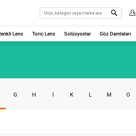
Renkli Lens
Toric Lens
Solüsyonlar
Göz Damlaları
G
H
İ
K
L
M
O