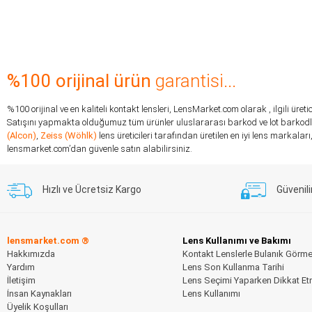
%100 orijinal ürün
garantisi...
%100 orijinal ve en kaliteli kontakt lensleri, LensMarket.com olarak , ilgili ür
Satışını yapmakta olduğumuz tüm ürünler uluslararası barkod ve lot barkodlar
(Alcon)
,
Zeiss (Wöhlk)
lens üreticileri tarafından üretilen en iyi lens markal
lensmarket.com’dan güvenle satın alabilirsiniz.
Hızlı ve Ücretsiz Kargo
Güvenili
lensmarket.com ®
Lens Kullanımı ve Bakımı
Hakkımızda
Kontakt Lenslerle Bulanık Görm
Yardım
Lens Son Kullanma Tarihi
İletişim
Lens Seçimi Yaparken Dikkat Et
İnsan Kaynakları
Lens Kullanımı
Üyelik Koşulları