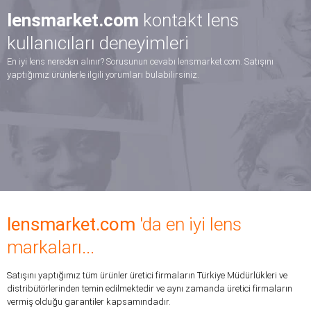
lensmarket.com
kontakt lens
bayramdan iki gün önce sipariş vermiştim. bayram
kullanıcıları deneyimleri
biter bitmez elime geldi ilk defa astigmatlı lens
En iyi lens nereden alınır? Sorusunun cevabı lensmarket.com. Satışını
kullanıyorum miyop lense alışmıştım fakat astigmatlı
yaptığımız ürünlerle ilgili yorumları bulabilirsiniz.
korkutuyordu en ufak aklıma takılan soruda beni
arayın diye not bıraktığımda 5dk sonra arayan
Eda K.
müşteri hizmetleri, ürünümün aşırı özenli paketli
halde kargolanması, ve her soruda yanımda oldukları
için teşekkür ederim. ürün içinde ilk taktığımda bir iki
dk başımı döndürdü ama sonrasında hemen geçti
sabahtan beri gözümde ve çok aşırı rahatım inşallah
böyle gider. tereddütsüz alınabilecek bir lens miş ????
lensmarket.com
'da en iyi lens
markaları...
Satışını yaptığımız tüm ürünler üretici firmaların Türkiye Müdürlükleri ve
distribütörlerinden temin edilmektedir ve aynı zamanda üretici firmaların
vermiş olduğu garantiler kapsamındadır.