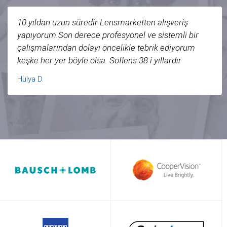
10 yıldan uzun süredir Lensmarketten alışveriş
yapıyorum.Son derece profesyonel ve sistemli bir
çalışmalarından dolayı öncelikle tebrik ediyorum
keşke her yer böyle olsa. Soflens 38 i yıllardır
kullanıyorum Dr tavsiyesi ile yeni bir marka sipariş
Hülya D.
ettim numaralarım da değişmişti ancak herkesin çok
memnun olduğu o marka bana uymadı Lens market
bir tanesini açıp kullanmış olmama rağmen hiç
sorunsuz lenslerimi değiştirip bana soflens38 i
gönderdi.İlgi ve alakanızdan dolayı ve bana çok
çabuk bir şekilde yeniden lens göndermenizden
dolayı sonsuz teşekkür ediyorum.Soflens 38 e
gelince ben çok memnunum sorunsuz kullanıyorum
gece mutlaka çıkarıyorum tavsiye ederim