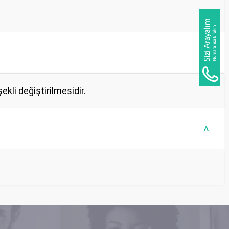
>
kli değiştirilmesidir.
>