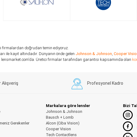
etici firmalardan doğrudan temin ediyoruz.
ı ile kayıt altındadır. Dünyanın önde gelen
Johnson & Johnson
,
Cooper Visio
arı, lensmarket.com’da. Üretici firmalar tarafından garantisi kapsamında olan
ko
r Alışveriş
Profesyonel Kadro
Markalara göre lensler
Bizi Ta
e
Johnson & Johnson
Bausch + Lomb
meniz Gerekenler
Alcon (Ciba Vision)
Cooper Vision
Tech Contactlens