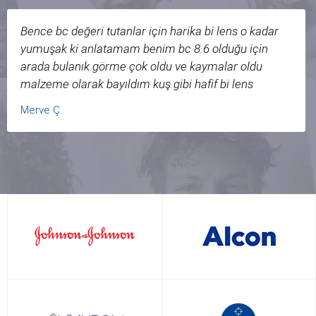
Bence bc değeri tutanlar için harika bi lens o kadar
yumuşak ki anlatamam benim bc 8.6 olduğu için
arada bulanık görme çok oldu ve kaymalar oldu
malzeme olarak bayıldım kuş gibi hafif bi lens
fiyatıda güzel tavsiye ederim.Tek dezavantajı o kadar
Merve Ç.
yumuşak ki tersini düzünü karıştırıyordum. Ayrıca
lens market firması kadar ilgili güvenilir müşteri
memnuniyetini önemseyen bi firma görmedim.Artık
başka yerden lens almam.Bir lens değişimim için
bile beni kaç defa aradılar benim arayıp peşinde
koşmam gerekirken onlar beni arayıp ilgilendiler çok
sağolsunlar Allah razı olsun ilgilenen herkesden.
Başka sitelere paranızı kaptırmayın bence Merve Ç.