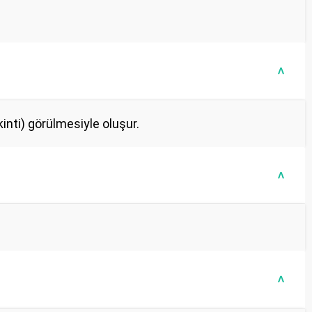
>
inti) görülmesiyle oluşur.
>
>