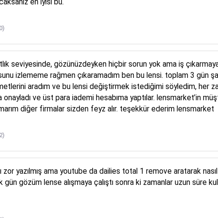
aksanız en iyisi bu.
0)
lık seviyesinde, gözünüzdeyken hiçbir sorun yok ama iş çıkarmaya g
unu izlememe rağmen çıkaramadım ben bu lensi. toplam 3 gün şan
metlerini aradım ve bu lensi değiştirmek istediğimi söyledim, her 
da onayladı ve üst para iademi hesabıma yaptılar. lensmarket’in mü
marım diğer firmalar sizden feyz alır. teşekkür ederim lensmarket
2)
zor yazılmış ama youtube da dailies total 1 remove aratarak nasıl ç
 gün gözüm lense alışmaya çalıştı sonra ki zamanlar uzun süre kul