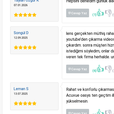
Taylan Özgür K
Hepsini denedim günlük alac
07.01.2026
👍
👎
💬Cevap Yaz
(1)
(
Songül D
lens gerçekten müthiş rahat
12.09.2025
youtube’den çıkarma videos
çıkardım. sonra müşteri hiz
istediğimi söyledim, onlar 
veren tek firma herhalde. u
👍
👎
💬Cevap Yaz
(6)
(
Leman S
Rahat ve konforlu çıkarması 
13.07.2025
Acuvue oasys ten geçtim ilk
yükselmesin.
👍
👎
💬Cevap Yaz