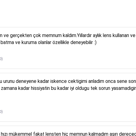
 ve gerçekten çok memnum kaldım.Yıllardır aylık lens kullanan ve fa
atma ve kuruma olanlar özellikle deneyebilir :)
0)
m; bu urunu deneyene kadar iskence cektigimi anladim onca sene s
u zamana kadar hissiyatin bu kadar iyi oldugu tek sorun yasamadigi
0)
hızı mükemmel fakat lensten hiç memnun kalmadım aşırı derecede