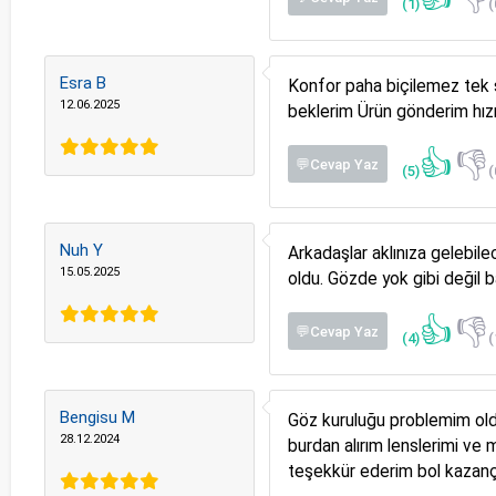
(1)
(
Esra B
Konfor paha biçilemez tek so
12.06.2025
beklerim Ürün gönderim hızın
👍
👎
💬Cevap Yaz
(5)
(
Nuh Y
Arkadaşlar aklınıza gelebil
15.05.2025
oldu. Gözde yok gibi değil b
👍
👎
💬Cevap Yaz
(4)
(
Bengisu M
Göz kuruluğu problemim old
28.12.2024
burdan alırım lenslerimi ve 
teşekkür ederim bol kazançl