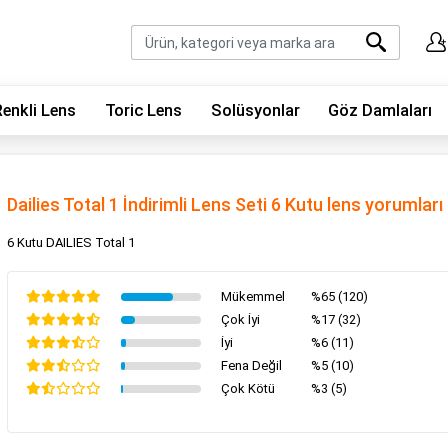
Renkli Lens
Toric Lens
Solüsyonlar
Göz Damlaları
Dailies Total 1 İndirimli Lens Seti 6 Kutu lens yorumları
6 Kutu DAILIES Total 1
Mükemmel
%65 (120)
Çok İyi
%17 (32)
İyi
%6 (11)
Fena Değil
%5 (10)
Çok Kötü
%3 (5)