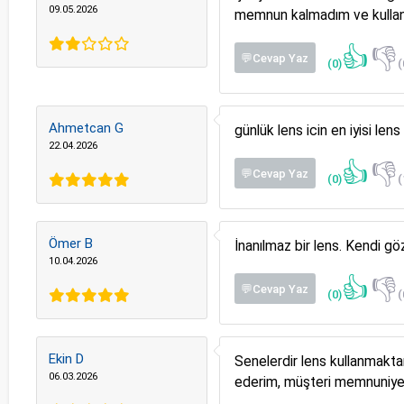
09.05.2026
memnun kalmadım ve kulla
👍
👎
💬Cevap Yaz
(0)
(
Ahmetcan G
günlük lens icin en iyisi le
22.04.2026
👍
👎
💬Cevap Yaz
(0)
(
Ömer B
İnanılmaz bir lens. Kendi g
10.04.2026
👍
👎
💬Cevap Yaz
(0)
(
Ekin D
Senelerdir lens kullanmakta
06.03.2026
ederim, müşteri memnuniyeti