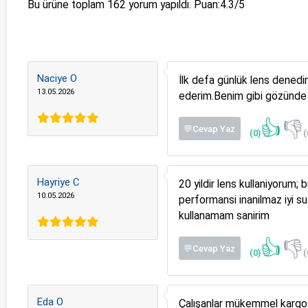
Bu ürüne toplam
162
yorum yapıldı. Puan:
4.3
/5
Naciye O
İlk defa günlük lens denedim
13.05.2026
ederim.Benim gibi gözünde b
👍
👎
💬Cevap Yaz
(0)
(
Hayriye C
20 yildir lens kullaniyoru
10.05.2026
performansi inanilmaz iyi s
kullanamam sanirim
👍
👎
💬Cevap Yaz
(0)
(
Eda O
Çalışanlar mükemmel kargo 