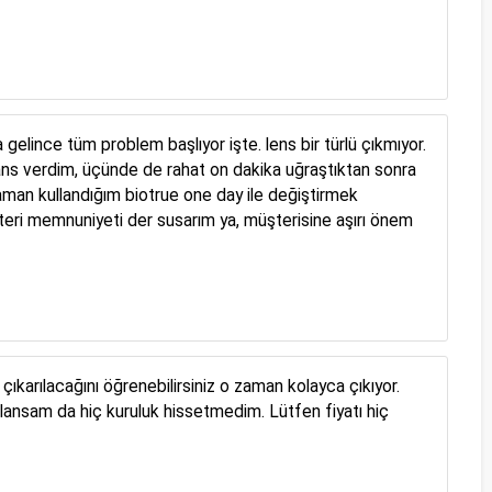
elince tüm problem başlıyor işte. lens bir türlü çıkmıyor.
s verdim, üçünde de rahat on dakika uğraştıktan sonra
zaman kullandığım biotrue one day ile değiştirmek
şteri memnuniyeti der susarım ya, müşterisine aşırı önem
ıkarılacağını öğrenebilirsiniz o zaman kolayca çıkıyor.
lansam da hiç kuruluk hissetmedim. Lütfen fiyatı hiç