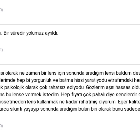
0)
 Bir süredir yolumuz ayrıldı.
1)
nıcısı olarak ne zaman bir lens için sonunda aradığım lensi buldum de
zlerimde hep bi yorgunluk ve batma hissi yaratıyodu etrafımdak
ık psikolojik olarak çok rahatsız ediyodu. Gözlerim aşırı hassas ol
ans bu lense vermek istedim. Hep fiyatı çok pahalı diye senelerdir
 hissetmeden lens kullanmak ne kadar rahatmış diyorum. Eğer kalite
larca sıkıntı yaşayıp sonunda aradığını bulan biri olarak bunu sadece
0)