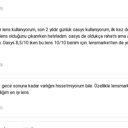
0)
 lens kullanıyorum, son 2 yıldır günlük oasys kullanıyorum, ilk ke
ens olduğunu çıkarırken hatırladım. oasys de oldukça rahattı ama a
 Oasys 8,5/10 iken bu lens 10/10 benim için. lensmarketten de yıllar
0)
 gece sonuna kadar varlığını hissetmiyorum bile. Özellikle lensmark
ğim en iyi lens.
1)