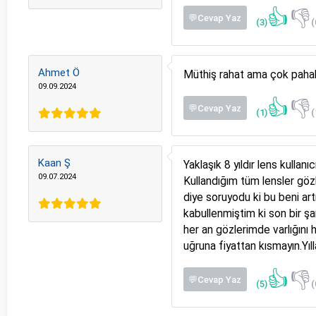
👍
👎
💬Cevap Yaz
(3)
(
Ahmet Ö
Müthiş rahat ama çok pahalı.
09.09.2024
👍
👎
💬Cevap Yaz
(1)
(
Kaan Ş
Yaklaşık 8 yıldır lens kulla
09.07.2024
Kullandığım tüm lensler gö
diye soruyodu ki bu beni art
kabullenmiştim ki son bir ş
her an gözlerimde varlığını
uğruna fiyattan kısmayın.Yıl
👍
👎
💬Cevap Yaz
(5)
(