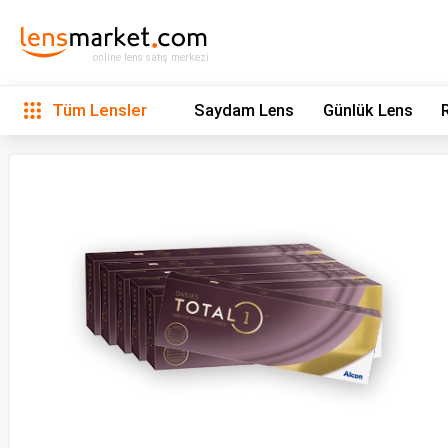
online lens satış merkezi
Tüm Lensler
Saydam Lens
Günlük Lens