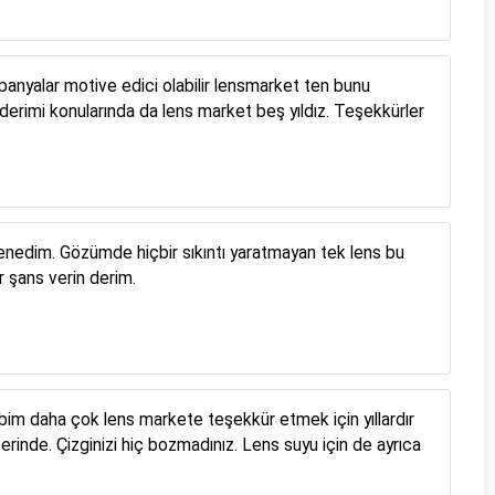
mpanyalar motive edici olabilir lensmarket ten bunu
nderimi konularında da lens market beş yıldız. Teşekkürler
 denedim. Gözümde hiçbir sıkıntı yaratmayan tek lens bu
r şans verin derim.
m daha çok lens markete teşekkür etmek için yıllardır
rinde. Çizginizi hiç bozmadınız. Lens suyu için de ayrıca