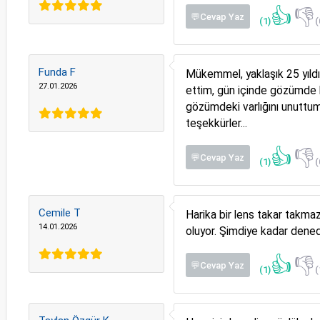
👍
👎
💬Cevap Yaz
(1)
(
Funda F
Mükemmel, yaklaşık 25 yıldır
27.01.2026
ettim, gün içinde gözümde l
gözümdeki varlığını unuttum.
teşekkürler...
👍
👎
💬Cevap Yaz
(1)
(
Cemile T
Harika bir lens takar takmaz
14.01.2026
oluyor. Şimdiye kadar denedi
👍
👎
💬Cevap Yaz
(1)
(