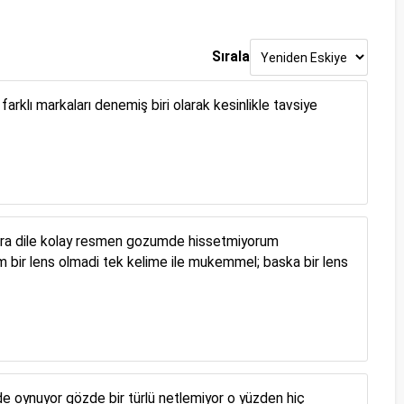
Sırala
rklı markaları denemiş biri olarak kesinlikle tavsiye
onra dile kolay resmen gozumde hissetmiyorum
m bir lens olmadi tek kelime ile mukemmel; baska bir lens
 oynuyor gözde bir türlü netlemiyor o yüzden hiç