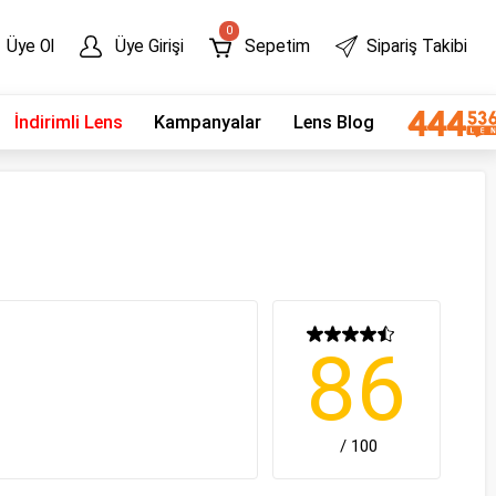
0
Üye Ol
Üye Girişi
Sepetim
Sipariş Takibi
İndirimli Lens
Kampanyalar
Lens Blog
86
/ 100