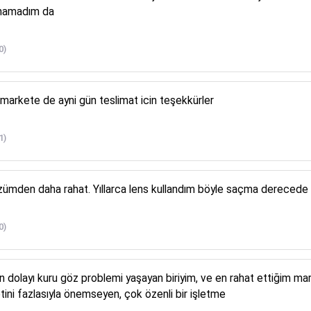
namadım da
0)
ns markete de ayni gün teslimat icin teşekkürler
1)
özümden daha rahat. Yıllarca lens kullandım böyle saçma derecede
0)
n dolayı kuru göz problemi yaşayan biriyim, ve en rahat ettiğim m
ni fazlasıyla önemseyen, çok özenli bir işletme