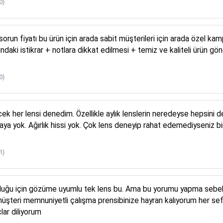
0)
run fiyatı bu ürün için arada sabit müşterileri için arada özel ka
daki istikrar + notlara dikkat edilmesi + temiz ve kaliteli ürün gö
0)
ecek her lensi denedim. Özellikle aylık lenslerin neredeyse hepsini
aya yok. Ağırlık hissi yok. Çok lens deneyip rahat edemediyseniz bi
1)
uğu için gözüme uyumlu tek lens bu. Ama bu yorumu yapma sebebi
müşteri memnuniyetli çalışma prensibinize hayran kalıyorum her sefe
ar diliyorum