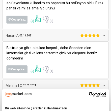
solüsyonlarını kullandım en başarılısı bu solüsyon oldu. Biraz
pahalı ve ml az ama f/p ürünü.
👍
👎
💬Cevap Yaz
(5)
(0)
Hasan A
05.11.2021
Biotrue ya göre oldukça başarılı , daha önceden olan
kızarmalar gitti ve lens tertemiz çizik vs oluşumu henüz
görmedim
👍
👎
💬Cevap Yaz
(5)
(1)
Mehmet Ç
02.05.2021
Başarılı bir lens solüsyonu. Daha önce bio true ve renu
kullanmıştım. Akşam saatlerine doğru kuruluk oluyordu ve
gün içinde kısa bir süre için lensle uyuduğum zaman
Bu web sitesinde çerezler kullanılmaktadır