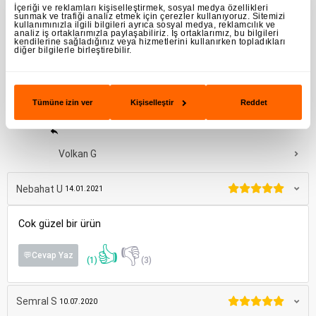
gözlerim kızarıyordu. Ama bu solüsyonda akşam saatlerine
İçeriği ve reklamları kişiselleştirmek, sosyal medya özellikleri
sunmak ve trafiği analiz etmek için çerezler kullanıyoruz. Sitemizi
doğru kuruluk yapma problemi gitti. Nemlendirme
kullanımınızla ilgili bilgileri ayrıca sosyal medya, reklamcılık ve
analiz iş ortaklarımızla paylaşabiliriz. İş ortaklarımız, bu bilgileri
performansı güzel ve uyurken gözlerim kızarma durumu
kendilerine sağladığınız veya hizmetlerini kullanırken topladıkları
gitti. Diğerlerine göre biraz pahalı ama para gözden daha
diğer bilgilerle birleştirebilir.
kıymetli değil.
👍
👎
💬Cevap Yaz
(11)
(2)
Tümüne izin ver
Kişiselleştir
Reddet
Volkan G
Nebahat U
14.01.2021
Cok güzel bir ürün
👍
👎
💬Cevap Yaz
(1)
(3)
Semral S
10.07.2020