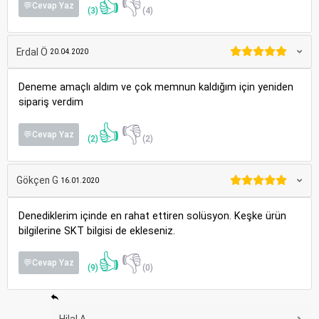
👍
👎
💬Cevap Yaz
(3)
(4)
Erdal Ö
20.04.2020
Deneme amaçlı aldım ve çok memnun kaldığım için yeniden
sipariş verdim
👍
👎
💬Cevap Yaz
(2)
(2)
Gökçen G
16.01.2020
Denediklerim içinde en rahat ettiren solüsyon. Keşke ürün
bilgilerine SKT bilgisi de ekleseniz.
👍
👎
💬Cevap Yaz
(9)
(0)