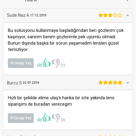
Hilal A
Sude Naz A
17.12.2019
Bu solüsyonu kullanmaya başladığımdan beri gözlerim çok
kaşınıyor, sanırım benim gözlerimle pek uyumlu olmadı.
Bunun dışında başka bir sorun yaşamadım lensleri güzel
temizliyor.
👍
👎
💬Cevap Yaz
(3)
(1)
Burcu S
22.07.2019
Hızlı bir şekilde elime ulaştı harika bir site yakinda lens
siparişimi de buradan verecegim
👍
👎
💬Cevap Yaz
(0)
(3)