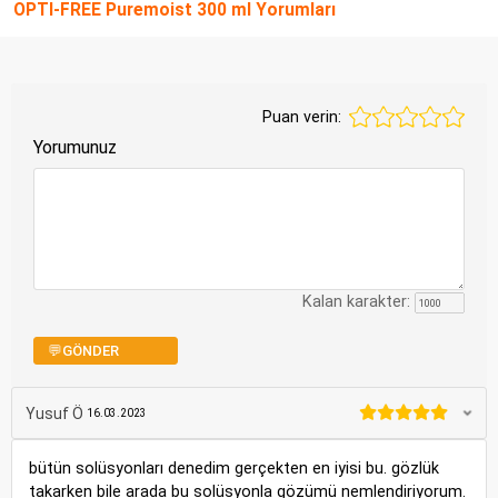
OPTI-FREE Puremoist 300 ml Yorumları
Puan verin:
Yorumunuz
Kalan karakter:
💬GÖNDER
Yusuf Ö
16.03.2023
bütün solüsyonları denedim gerçekten en iyisi bu. gözlük
takarken bile arada bu solüsyonla gözümü nemlendiriyorum.