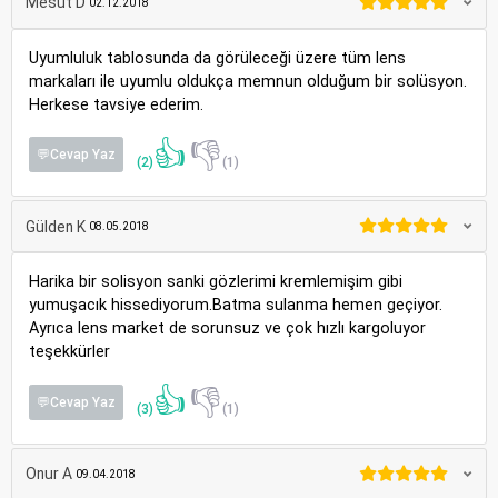
Mesut D
02.12.2018
Uyumluluk tablosunda da görüleceği üzere tüm lens
markaları ile uyumlu oldukça memnun olduğum bir solüsyon.
Herkese tavsiye ederim.
👍
👎
💬Cevap Yaz
(2)
(1)
Gülden K
08.05.2018
Harika bir solisyon sanki gözlerimi kremlemişim gibi
yumuşacık hissediyorum.Batma sulanma hemen geçiyor.
Ayrıca lens market de sorunsuz ve çok hızlı kargoluyor
teşekkürler
👍
👎
💬Cevap Yaz
(3)
(1)
Onur A
09.04.2018