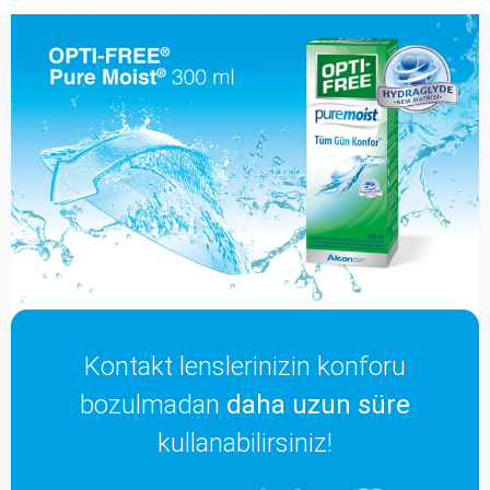
Kontakt lenslerinizin konforu
bozulmadan
daha uzun süre
kullanabilirsiniz!