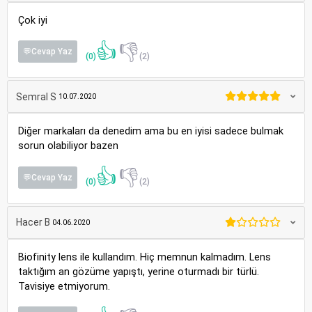
Çok iyi
👍
👎
💬Cevap Yaz
(0)
(2)
Semral S
10.07.2020
Diğer markaları da denedim ama bu en iyisi sadece bulmak
sorun olabiliyor bazen
👍
👎
💬Cevap Yaz
(0)
(2)
Hacer B
04.06.2020
Biofinity lens ile kullandım. Hiç memnun kalmadım. Lens
taktığım an gözüme yapıştı, yerine oturmadı bir türlü.
Tavisiye etmiyorum.