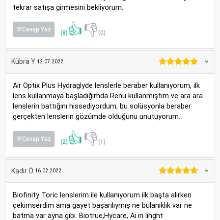
tekrar satışa girmesini bekliyorum.
👍
👎
💬Cevap Yaz
(8)
(0)
Kübra Y
12.07.2022
Air Optix Plus Hydraglyde lenslerle beraber kullanıyorum, ilk
lens kullanmaya başladığımda Renu kullanmıştım ve ara ara
lenslerin battığını hissediyordum, bu solüsyonla beraber
gerçekten lenslerin gözümde olduğunu unutuyorum.
👍
👎
💬Cevap Yaz
(2)
(1)
Kadir Ö
16.02.2022
Biofinity Toric lenslerim ile kullanıyorum ilk başta alırken
çekimserdim ama gayet başarılıymış ne bulanıklık var ne
batma var ayna gibi. Biotrue,Hycare, Ai in lihght