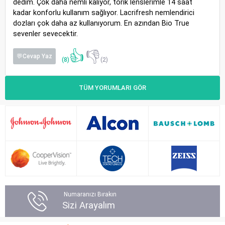
dedim. Çok daha nemli kalıyor, torik lenslerimle 14 saat
kadar konforlu kullanım sağlıyor. Lacrifresh nemlendirici
dozları çok daha az kullanıyorum. En azından Bio True
sevenler sevecektir.
👍
👎
💬Cevap Yaz
(8)
(2)
TÜM YORUMLARI GÖR
Numaranızı Bırakın
Sizi Arayalım