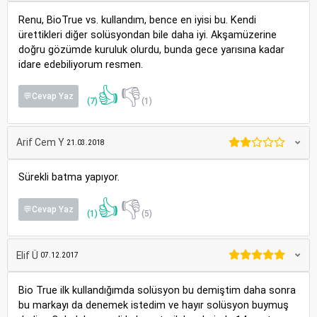
Renu, BioTrue vs. kullandım, bence en iyisi bu. Kendi
ürettikleri diğer solüsyondan bile daha iyi. Akşamüzerine
doğru gözümde kuruluk olurdu, bunda gece yarısına kadar
idare edebiliyorum resmen.
👍
👎
💬Cevap Yaz
(7)
(1)
Arif Cem Y
21.03.2018
Sürekli batma yapıyor.
👍
👎
💬Cevap Yaz
(1)
(5)
Elif Ü
07.12.2017
Bio True ilk kullandığımda solüsyon bu demiştim daha sonra
bu markayı da denemek istedim ve hayır solüsyon buymuş