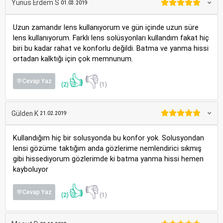
Yunus Erdem S
01.03.2019
Uzun zamandır lens kullanıyorum ve gün içinde uzun süre
lens kullanıyorum. Farklı lens solüsyonları kullandım fakat hiç
biri bu kadar rahat ve konforlu değildi. Batma ve yanma hissi
ortadan kalktığı için çok memnunum.
👍
👎
💬Cevap Yaz
(2)
(1)
Gülden K
21.02.2019
Kullandığım hiç bir solusyonda bu konfor yok. Solusyondan
lensi gözüme taktığım anda gözlerime nemlendirici sıkmış
gibi hissediyorum gözlerimde ki batma yanma hissi hemen
kayboluyor
👍
👎
💬Cevap Yaz
(2)
(1)