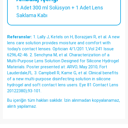
1 Adet 300 ml Solüsyon + 1 Adet Lens
Saklama Kabı
Referanslar:
1. Lally J, Ketels on H, Borazjani R, et al. A new
lens care solution provides moisture and comfort with
today's contact lenses. Optician 4/1/201 1,Vol 241 Issue
6296,42-46. 2. Senchyna M, et al. Characterization of a
Multi-Purpose Lens Solution Designed for Silicone Hydrogel
Materials. Poster presented at: ARVO; May 2010; Fort
Lauderdale,FL. 3. Campbell R, Kame G, et al. Clinical beneﬁts
of a new multi-purpose disinfecting solution in silicone
hydrogel and soft contact lens users. Eye 81 Contact Lens
20122380);93-101.
Bu içeriğin tüm hakları saklıdır. İzin alınmadan kopyalanamaz,
alıntı yapılamaz.