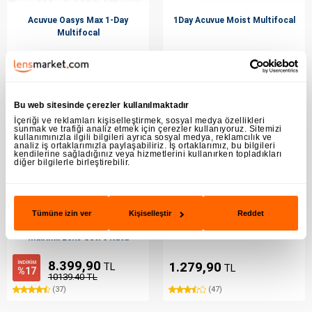
Acuvue Oasys Max 1-Day
1Day Acuvue Moist Multifocal
Multifocal
2.099,90
1.599,90
TL
TL
(10)
(21)
Bu web sitesinde çerezler kullanılmaktadır
İçeriği ve reklamları kişiselleştirmek, sosyal medya özellikleri
sunmak ve trafiği analiz etmek için çerezler kullanıyoruz. Sitemizi
kullanımınızla ilgili bilgileri ayrıca sosyal medya, reklamcılık ve
analiz iş ortaklarımızla paylaşabiliriz. İş ortaklarımız, bu bilgileri
kendilerine sağladığınız veya hizmetlerini kullanırken topladıkları
diğer bilgilerle birleştirebilir.
Tümüne izin ver
Kişiselleştir
Reddet
Acuvue Oasys Max 1-Day
Proclear 1 day
İndirimli Lens Seti 6 Kutu
8.399,90
İNDİRİM
1.279,90
TL
TL
%17
10139.40 TL
(37)
(47)