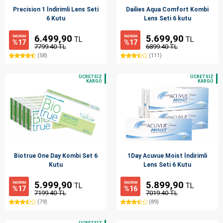
Precision 1 İndirimli Lens Seti
Dailies Aqua Comfort Kombi
6 Kutu
Lens Seti 6 kutu
6.499,90
5.699,90
İNDİRİM
İNDİRİM
TL
TL
%17
%17
7799.40 TL
6899.40 TL
(58)
(111)
Biotrue One Day Kombi Set 6
1Day Acuvue Moist İndirimli
Kutu
Lens Seti 6 Kutu
5.999,90
5.899,90
İNDİRİM
İNDİRİM
TL
TL
%17
%16
7199.40 TL
7019.40 TL
(79)
(89)