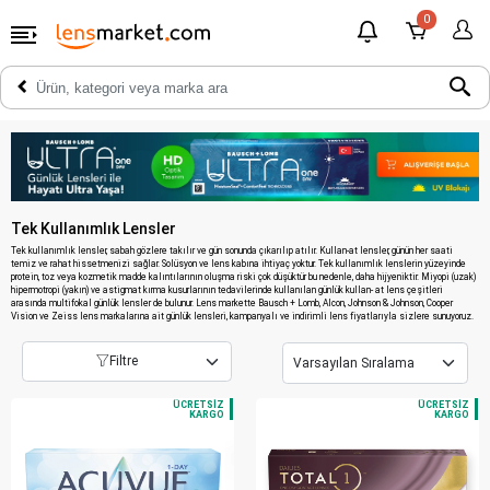
0
Tek Kullanımlık Lensler
Tek kullanımlık lensler, sabah gözlere takılır ve gün sonunda çıkarılıp atılır. Kullan-at lensler, günün her saati
temiz ve rahat hissetmenizi sağlar. Solüsyon ve lens kabına ihtiyaç yoktur. Tek kullanımlık lenslerin yüzeyinde
protein, toz veya kozmetik madde kalıntılarının oluşma riski çok düşüktür bu nedenle, daha hijyeniktir. Miyopi (uzak)
hipermotropi (yakın) ve astigmat kırma kusurlarının tedavilerinde kullanılan günlük kullan- at lens çeşitleri
arasında multifokal günlük lensler de bulunur. Lens markette Bausch + Lomb, Alcon, Johnson & Johnson, Cooper
Vision ve Zeiss lens markalarına ait günlük lensleri, kampanyalı ve indirimli lens fiyatlarıyla sizlere sunuyoruz.
Filtre