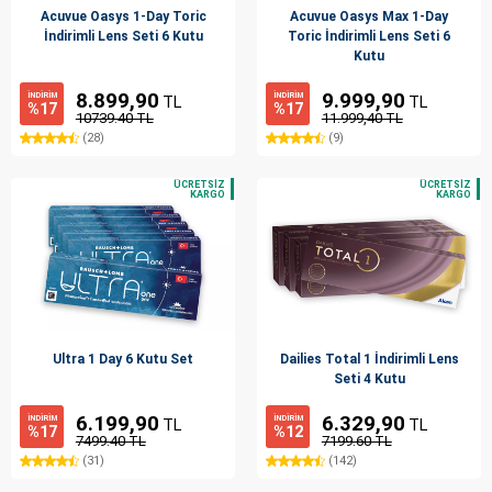
Acuvue Oasys 1-Day Toric
Acuvue Oasys Max 1-Day
İndirimli Lens Seti 6 Kutu
Toric İndirimli Lens Seti 6
Kutu
8.899,90
9.999,90
İNDİRİM
İNDİRİM
TL
TL
%17
%17
10739.40 TL
11.999,40 TL
(28)
(9)
Ultra 1 Day 6 Kutu Set
Dailies Total 1 İndirimli Lens
Seti 4 Kutu
6.199,90
6.329,90
İNDİRİM
İNDİRİM
TL
TL
%17
%12
7499.40 TL
7199.60 TL
(31)
(142)