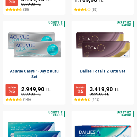
TL
%5
3379.80 TL
(38)
(83)
Acuvue Oasys 1-Day 2 Kutu
Dailies Total 1 2 Kutu Set
Set
2.949,90
3.419,90
İNDİRİM
İNDİRİM
TL
TL
%5
%5
3099.80 TL
3599.80 TL
(146)
(142)