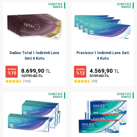
Dailies Total 1 İndirimli Lens
Precision 1 İndirimli Lens Seti
Seti 6 Kutu
4 Kutu
8.699,90
4.569,90
İNDİRİM
İNDİRİM
TL
TL
%19
%12
10799.40 TL
5199.60 TL
(162)
(50)