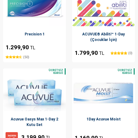
Precision 1
ACUVUE® Abiliti™ 1-Day
(Çocuklar İçin)
1.299,90
TL
1.799,90
TL
(0)
(50)
Acuvue Oasys Max 1-Day 2
1Day Acuvue Moist
Kutu Set
3.199,90
İNDİRİM
1.169,90
TL