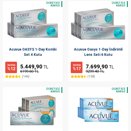
Acuvue OASYS 1-Day Kombi
Acuvue Oasys 1-Day İndirimli
Set 4 Kutu
Lens Seti 6 Kutu
5.449,90
7.699,90
İNDİRİM
İNDİRİM
TL
TL
%12
%17
6199.60 TL
9299.40 TL
(146)
(158)