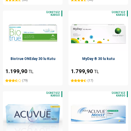
Biotrue ONEday 30 lu Kutu
MyDay ® 30 lu kutu
1.199,90
1.799,90
TL
TL
(79)
(17)