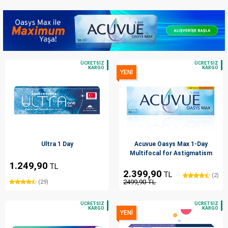
YENİ
Ultra 1 Day
Acuvue Oasys Max 1-Day
Multifocal for Astigmatism
1.249,90
TL
2.399,90
TL
(2)
2499,90 TL
(29)
YENİ