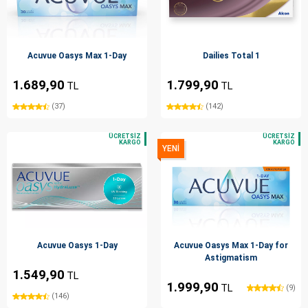
Acuvue Oasys Max 1-Day
Dailies Total 1
1.689,90
1.799,90
TL
TL
(37)
(142)
YENİ
Acuvue Oasys 1-Day
Acuvue Oasys Max 1-Day for
Astigmatism
1.549,90
TL
1.999,90
TL
(9)
(146)