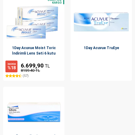
1Day Acuvue Moist Toric
1Day Acuvue TruEye
İndirimli Lens Seti 6 kutu
6.699,90
İNDİRİM
TL
%18
8159.40 TL
(57)